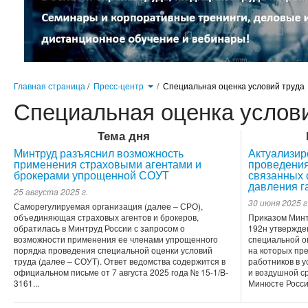
Главная страница
/
Пресс-центр
/
Специальная оценка условий труда
Специальная оценка услов
Тема дня
Минтруд разъяснил возможность
Актуализи
применения страховыми агентами и
проведения
брокерами упрощенной СОУТ
связанных 
давления г
25 августа 2025 г.
30 июня 2025 г
Саморегулируемая организация (далее – СРО),
объединяющая страховых агентов и брокеров,
Приказом Минт
обратилась в Минтруд России с запросом о
192н утвержде
возможности применения ее членами упрощенного
специальной оц
порядка проведения специальной оценки условий
на которых пр
труда (далее – СОУТ). Ответ ведомства содержится в
работников в 
официальном письме от 7 августа 2025 года № 15-1/B-
и воздушной с
3161...
Минюсте России