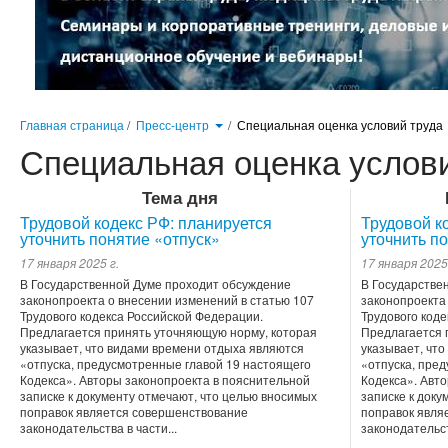
Главная страница
/
Пресс-центр
/
Специальная оценка условий труда
Специальная оценка услов
Тема дня
Трудовой кодекс РФ: планируется
Трудовой к
уточнить понятие «отпуск»
уточнить п
17 января 2025 г.
17 января 2025
В Государственной Думе проходит обсуждение
В Государстве
законопроекта о внесении изменений в статью 107
законопроекта
Трудового кодекса Российской Федерации.
Трудового код
Предлагается принять уточняющую норму, которая
Предлагается 
указывает, что видами времени отдыха являются
указывает, чт
«отпуска, предусмотренные главой 19 настоящего
«отпуска, пре
Кодекса». Авторы законопроекта в пояснительной
Кодекса». Авт
записке к документу отмечают, что целью вносимых
записке к доку
поправок является совершенствование
поправок явля
законодательства в части...
законодательст