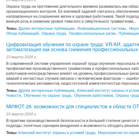
Охрана труда на протяжении длительного времени развивалась как облас
организационного контроля. Ее ключевой задачей считалось обеспечени
направленных на сохранение жизни и здоровья работников. Такой подход
важную роль в снижении уровня тяжелого и смертельного травматизма...
Темы:
Другие интересные публикации
,
Информационные системы
,
Меро
Обзор публикаций
,
Охрана труда
,
Профессиональные риски
,
Публикаци
Цифровизация обучения по охране труда: VR/AR, адапт
автоматизация как основа снижения профессиональных
23 марта 2026 г.
В современной системе управления охраной труда обучение персонала 
профилактики производственного травматизма и профессиональных забо
работников непосредственно влияет на уровень профессиональных рисков
аварий и несчастных случаев связана с человеческим фактором — ошиб
технологических регламентов, недостаточной компетентностью персонала 
Темы:
Другие интересные публикации
,
Клинский институт охраны и услов
Новости
,
Обучение по охране труда
,
Обучение работников
,
Охрана труд
МИФОТ-26: возможности для специалистов в области О
23 марта 2026 г.
В практике производственной безопасности в большей степени ценится т
подходы, понятные сценарии внедрения и возможность обсудить решения с
Темы:
Клинский институт охраны и условий труда
,
Мероприятия по охран