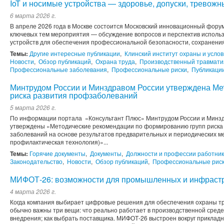
IoT и носимые устройства — здоровье, допуски, тревож
6 марта 2026 г.
В апреле 2026 года в Москве состоится Московский инновационный фору
ключевых тем мероприятия — обсуждение вопросов и перспектив использ
устройств для обеспечения профессиональной безопасности, сохранения 
Темы:
Другие интересные публикации
,
Клинский институт охраны и услов
Новости
,
Обзор публикаций
,
Охрана труда
,
Производственный травмати
Профессиональные заболевания
,
Профессиональные риски
,
Публикаци
Минтрудом России и Минздравом России утверждена Ме
риска развития профзаболеваний
5 марта 2026 г.
По информации портала «Консультант Плюс» Минтрудом России и Минз
утверждены «Методические рекомендации по формированию групп риска
заболеваний на основе результатов предварительных и периодических м
профилактическая технология)»...
Темы:
Горячие документы
,
Документы
,
Должности и профессии работник
Законодательство
,
Новости
,
Обзор публикаций
,
Профессиональные рис
МИФОТ-26: возможности для промышленных и инфрастр
4 марта 2026 г.
Когда компания выбирает цифровые решения для обеспечения охраны тр
обычно важны три вещи: что реально работает в производственной среде
внедрения; как выбрать поставщика. МИФОТ-26 выстроен вокруг прикла