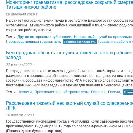
Мониторинг травматизма: расследован сокрытый смерте
Татышлинском районе
28 февраля 2020 г.
На сайте Гострудинспекции труда в республике Башкортостан сообщает
жительницы Татышлинского района, сообщившей о гибели своего родного 
сокрытого работодателем.
Темы:
Другие интересные публикации
,
Несчастный случай на производст
Производственный травматизм
,
Травмы на рабочем 
Травмобезопасность
Белгородская область: получили тяжелые ожоги рабоч
завода
27 января 2020 г.
Пострадавшие при хлопке пылевоздушной смеси на комбикормовом завод
размещены в реанимации областного ожогового центра, двое из них в тя
состоянии, сообщает информагентство РИА Новости со слов представите
пострадавших были переведены в Москву для лечения в ожоговом центре Ин
Темы:
Новости
,
Производственный травматизм
,
Регионы
,
Россия
,
Травм
Расследован тяжелый несчастный случай со слесарем-
ЛПК
16 января 2020 г.
Государственной инспекцией труда в Республике Коми завершено расслед
произошедшего 12 декабря 2019 года со слесарем-ремонтником АО «Мон
(Производство бумаги и картона).