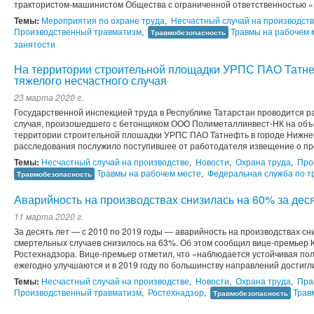
трактористом-машинистом Общества с ограниченной ответственностью «
Темы:
Мероприятия по охране труда
,
Несчастный случай на производст
Производственный травматизм
,
Травмы на рабочем 
Травмобезопасность
занятости
На территории строительной площадки УРПС ПАО Татне
тяжелого несчастного случая
23 марта 2020 г.
Государственной инспекцией труда в Республике Татарстан проводится р
случая, произошедшего с бетонщиком ООО Полиметаллинвест-НК на объе
территории строительной плошадки УРПС ПАО Татнефть в городе Нижне
расследования послужило поступившее от работодателя извещение о п
Темы:
Несчастный случай на производстве
,
Новости
,
Охрана труда
,
Про
Травмы на рабочем месте
,
Федеральная служба по тр
Травмобезопасность
Аварийность на производствах снизилась на 60% за деся
11 марта 2020 г.
За десять лет ― с 2010 по 2019 годы ― аварийность на производствах сн
смертельных случаев снизилось на 63%. Об этом сообщил вице-премьер 
Ростехнадзора. Вице-премьер отметил, что «наблюдается устойчивая по
ежегодно улучшаются и в 2019 году по большинству направлений достигли
Темы:
Несчастный случай на производстве
,
Новости
,
Охрана труда
,
Пра
Производственный травматизм
,
Ростехнадзор
,
Трав
Травмобезопасность