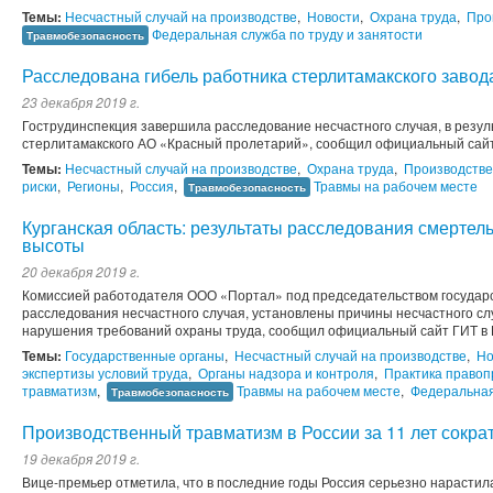
Темы:
Несчастный случай на производстве
,
Новости
,
Охрана труда
,
Про
Федеральная служба по труду и занятости
Травмобезопасность
Расследована гибель работника стерлитамакского завод
23 декабря 2019 г.
Гострудинспекция завершила расследование несчастного случая, в резуль
стерлитамакского АО «Красный пролетарий», сообщил официальный сайт
Темы:
Несчастный случай на производстве
,
Охрана труда
,
Производстве
риски
,
Регионы
,
Россия
,
Травмы на рабочем месте
Травмобезопасность
Курганская область: результаты расследования смертел
высоты
20 декабря 2019 г.
Комиссией работодателя ООО «Портал» под председательством государс
расследования несчастного случая, установлены причины несчастного с
нарушения требований охраны труда, сообщил официальный сайт ГИТ в К
Темы:
Государственные органы
,
Несчастный случай на производстве
,
Но
экспертизы условий труда
,
Органы надзора и контроля
,
Практика право
травматизм
,
Травмы на рабочем месте
,
Федеральная
Травмобезопасность
Производственный травматизм в России за 11 лет сократ
19 декабря 2019 г.
Вице-премьер отметила, что в последние годы Россия серьезно нарасти