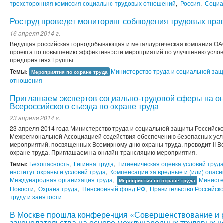
трехсторонняя комиссия социально-трудовых отношений
,
Россия
,
Социа
Роструд проведет мониторинг соблюдения трудовых пра
16 апреля 2014 г.
Ведущая российская горнодобывающая и металлургическая компания ОАО
проекта по повышению эффективности мероприятий по улучшению усло
предприятиях Группы
Темы:
Министерство труда и социальной за
Мероприятия по охране труда
отношения
Приглашаем экспертов социально-трудовой сферы на он
Всероссийского съезда по охране труда
23 апреля 2014 г.
23 апреля 2014 года Министерство труда и социальной защиты Российск
Межрегиональной Ассоциацией содействия обеспечению безопасных усло
мероприятий, посвященных Всемирному дню охраны труда, проводит II В
охране труда. Приглашаем на онлайн-трансляцию мероприятия.
Темы:
Безопасность
,
Гигиена труда
,
Гигиеническая оценка условий труд
институт охраны и условий труда
,
Компенсации за вредные и (или) опасн
Международная организация труда
,
Министе
Мероприятия по охране труда
Новости
,
Охрана труда
,
Пенсионный фонд РФ
,
Правительство Российск
труду и занятости
В Москве прошла конференция «Совершенствование и 
законодательства на основе международных трудовых 