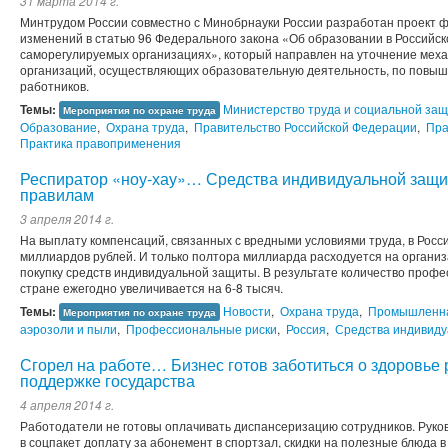
31 марта 2014 г.
Минтрудом России совместно с Минобрнауки России разработан проект 
изменений в статью 96 Федерального закона «Об образовании в Российс
саморегулируемых организациях», который направлен на уточнение мех
организаций, осуществляющих образовательную деятельность, по повы
работников.
Темы:
Министерство труда и социальной за
Мероприятия по охране труда
Образование
,
Охрана труда
,
Правительство Российской Федерации
,
Пра
Практика правоприменения
Респиратор «ноу-хау»… Средства индивидуальной защи
правилам
3 апреля 2014 г.
На выплату компенсаций, связанных с вредными условиями труда, в Росс
миллиардов рублей. И только полтора миллиарда расходуется на организ
покупку средств индивидуальной защиты. В результате количество проф
стране ежегодно увеличивается на 6-8 тысяч.
Темы:
Новости
,
Охрана труда
,
Промышленна
Мероприятия по охране труда
аэрозоли и пыли
,
Профессиональные риски
,
Россия
,
Средства индивид
Сгорел на работе… Бизнес готов заботиться о здоровье 
поддержке государства
4 апреля 2014 г.
Работодатели не готовы оплачивать диспансеризацию сотрудников. Рук
в соцпакет доплату за абонемент в спортзал, скидки на полезные блюда 