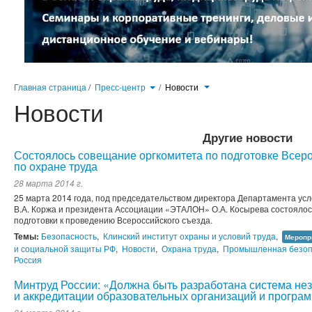
Главная страница
/
Пресс-центр
/
Новости
Новости
Другие новости
Состоялось совещание оргкомитета по подготовке Всер
по охране труда
28 марта 2014 г.
25 марта 2014 года, под председательством директора Департамента ус
В.А. Коржа и президента Ассоциации «ЭТАЛОН» О.А. Косырева состояло
подготовки к проведению Всероссийского съезда.
Темы:
Безопасность
,
Клинский институт охраны и условий труда
,
Меропр
и социальной защиты РФ
,
Новости
,
Охрана труда
,
Промышленная безоп
Россия
Минтруд России: «Должна быть разработана система не
и аккредитации образовательных организаций и програ