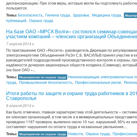
диспансеризацию. При этом меры, которые могли бы подтолкнуть работни
пользуются.
Темы:
Безопасность
,
Гигиена труда
,
Здоровье
,
Медицина труда
,
Меропр
публикаций
,
Охрана труда
На базе ОАО «МРСК Волги» состоялся семинар-совещан
участием компаний – членских организаций Объединени
7 апреля 2014 г.
По приглашению ОАО «Россети» руководитель Дирекции по регулировани
электроэнергетике Объединения РаЭл С.Б. ВАСИЛЬВ принял участие в 
руководителей подразделений производственного контроля и охраны, пр
надёжности дочерних акционерных обществ холдинга (Семинар), который
(на базе ОАО «...
Темы:
Неионизирующие электромагнитные по
Мероприятия по охране труда
труда
,
Промышленная безопасность
,
Профессиональные риски
,
Регион
Итоги работы по защите и охране труда работников в 2
Ставрополья
9 апреля 2014 г.
Как было отмечено, главная характеристика этой деятельности – систем
ее членских организаций, в том числе и в межмуниципальных представите
проведено 1197 проверок, выявлено около 10 тыс. нарушений, 95% из ни
составляют нарушения по оплате труда и незаконные увольнения....
Темы:
Новости
,
Охрана труда
,
Профессиона
Мероприятия по охране труда