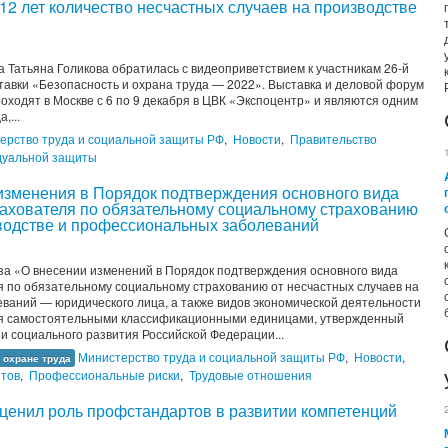
 12 лет количество несчастных случаев на производстве
Татьяна Голикова обратилась с видеоприветствием к участникам 26-й
вки «Безопасность и охрана труда — 2022». Выставка и деловой форум
оходят в Москве с 6 по 9 декабря в ЦВК «Экспоцентр» и являются одним
,...
ерство труда и социальной защиты РФ
,
Новости
,
Правительство
дуальной защиты
 изменения в Порядок подтверждения основного вида
рахователя по обязательному социальному страхованию
зводстве и профессиональных заболеваний
за «О внесении изменений в Порядок подтверждения основного вида
я по обязательному социальному страхованию от несчастных случаев на
ваний — юридического лица, а также видов экономической деятельности
я самостоятельными классификационными единицами, утвержденный
и социального развития Российской Федерации...
Министерство труда и социальной защиты РФ
,
Новости
,
 охране труда
нтов
,
Профессиональные риски
,
Трудовые отношения
оценил роль профстандартов в развитии компетенций