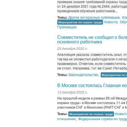
проверки знания требований охраны труд
от 24 декабря 2021 года № 2464, работод
проведением обучения работников...
Темы:
Другие интересные публикации
,
Кл
Новости
,
Обу
Мероприятия по охране труда
Публикации
Совместитель не сообщил о бол
основного работника
23 декабря 2022 г.
Апелляция указала: совместитель знал, ч
так как не оповестил работодателя о нетр
правомерно. Отметим, если совместитель 
не стоит. Например, тот же Санкт-Петербур
Темы:
Законодательство
,
Мероприятия по 
В Москве состоялась Главная к
13 декабря 2022 г.
На прошлой неделе в рамках 26-ой Между
охрана труда» в Москве состоялась 11-ая
участников СНГ и Монголии (РАИТ СНГ и М
Темы:
Новост
Мероприятия по охране труда
отношения
,
Федеральная служба по труду