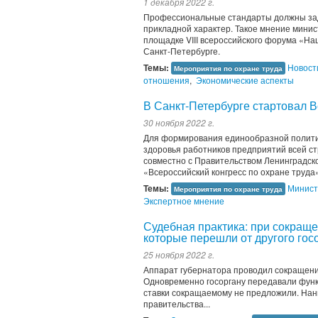
1 декабря 2022 г.
Профессиональные стандарты должны зад
прикладной характер. Такое мнение минис
площадке VIII всероссийского форума «На
Санкт-Петербурге.
Темы:
Новост
Мероприятия по охране труда
отношения
,
Экономические аспекты
В Санкт-Петербурге стартовал В
30 ноября 2022 г.
Для формирования единообразной политик
здоровья работников предприятий всей с
совместно с Правительством Ленинградско
«Всероссийский конгресс по охране труда»
Темы:
Минист
Мероприятия по охране труда
Экспертное мнение
Судебная практика: при сокращ
которые перешли от другого гос
25 ноября 2022 г.
Аппарат губернатора проводил сокращение
Одновременно госоргану передавали функ
ставки сокращаемому не предложили. Нан
правительства...