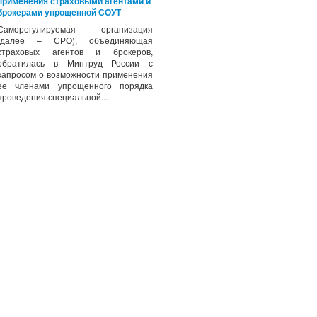
применения страховыми агентами и
брокерами упрощенной СОУТ
Саморегулируемая организация
(далее – СРО), объединяющая
страховых агентов и брокеров,
обратилась в Минтруд России с
запросом о возможности применения
ее членами упрощенного порядка
проведения специальной...