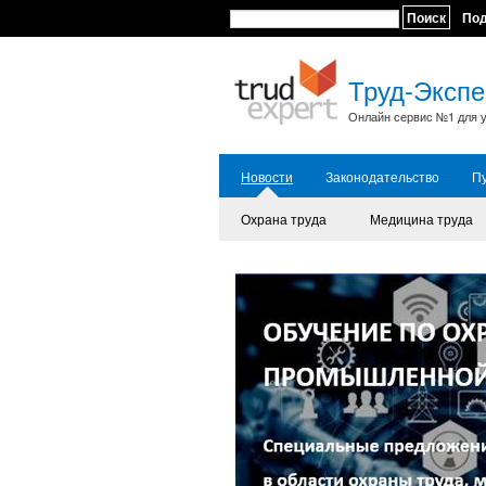
Поиск
По
Труд-Экспе
Онлайн сервис №1 для у
Новости
Законодательство
П
Охрана труда
Медицина труда