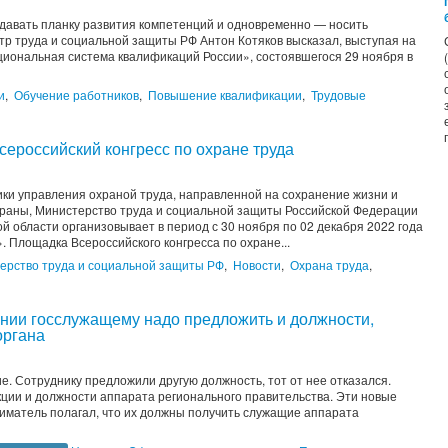
авать планку развития компетенций и одновременно — носить
тр труда и социальной защиты РФ Антон Котяков высказал, выступая на
циональная система квалификаций России», состоявшегося 29 ноября в
и
,
Обучение работников
,
Повышение квалификации
,
Трудовые
сероссийский конгресс по охране труда
и управления охраной труда, направленной на сохранение жизни и
траны, Министерство труда и социальной защиты Российской Федерации
й области организовывает в период с 30 ноября по 02 декабря 2022 года
. Площадка Всероссийского конгресса по охране...
ерство труда и социальной защиты РФ
,
Новости
,
Охрана труда
,
ении госслужащему надо предложить и должности,
органа
. Сотруднику предложили другую должность, тот от нее отказался.
ции и должности аппарата регионального правительства. Эти новые
иматель полагал, что их должны получить служащие аппарата