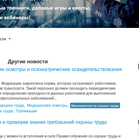
ости
Другие новости
ие осмотры и психиатрические освидетельствования
й Федерации закреплена норма, которая затрагивает работников,
ем транспорта. Такой персонал должен проходить периодические
я определения пригодности данных работников для выполнения
офессиональных заболеваний...
дицина труда
,
Медицинские осмотры
,
Мероприятия по охране труда
а труда
,
Публикации
 и проверки знания требований охраны труда
да с момента вступления в силу Правил обучения по охране труда и