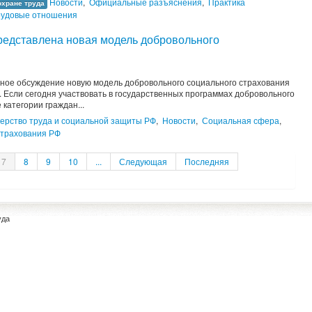
Новости
,
Официальные разъяснения
,
Практика
охране труда
рудовые отношения
редставлена новая модель добровольного
ное обсуждение новую модель добровольного социального страхования
 Если сегодня участвовать в государственных программах добровольного
 категории граждан...
ерство труда и социальной защиты РФ
,
Новости
,
Социальная сфера
,
страхования РФ
7
8
9
10
...
Следующая
Последняя
уда