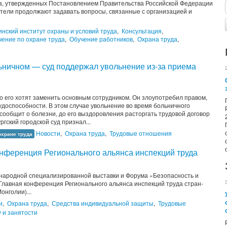
а, утвержденных Постановлением Правительства Российской Федерации
атели продолжают задавать вопросы, связанные с организацией и
инский институт охраны и условий труда
,
Консультация
,
чение по охране труда
,
Обучение работников
,
Охрана труда
,
ьничном — суд поддержал увольнение из-за приема
то его хотят заменить основным сотрудником. Он злоупотребил правом,
удоспособности. В этом случае увольнение во время больничного
сообщит о болезни, до его выздоровления расторгать трудовой договор
гский городской суд признал...
Новости
,
Охрана труда
,
Трудовые отношения
охране труда
онференция Регионального альянса инспекций труда
народной специализированной выставки и Форума «Безопасность и
 Главная конференция Регионального альянса инспекций труда стран-
онголии)...
и
,
Охрана труда
,
Средства индивидуальной защиты
,
Трудовые
 и занятости