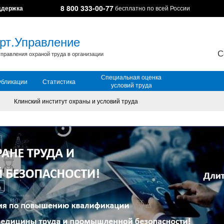
8 800 333-00-77
ддержка
бесплатно по всей России
рт.Управление
С
правления охраной труда в организации
Специальная оценка
убликации
Статистика
условий труда
Клинский институт охраны и условий труда