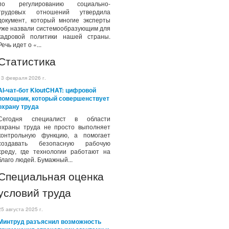
по регулированию социально-
трудовых отношений утвердила
документ, который многие эксперты
уже назвали системообразующим для
кадровой политики нашей страны.
Речь идет о «...
Статистика
13 февраля 2026 г.
AI-чат-бот KioutCHAT: цифровой
помощник, который совершенствует
охрану труда
Сегодня специалист в области
охраны труда не просто выполняет
контрольную функцию, а помогает
создавать безопасную рабочую
среду, где технологии работают на
благо людей. Бумажный...
Специальная оценка
условий труда
25 августа 2025 г.
Минтруд разъяснил возможность