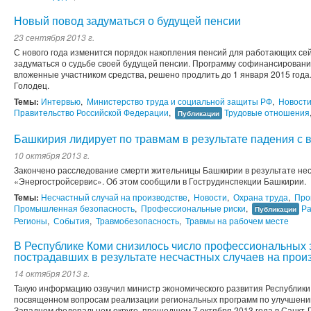
Новый повод задуматься о будущей пенсии
23 сентября 2013 г.
С нового года изменится порядок накопления пенсий для работающих сей
задуматься о судьбе своей будущей пенсии. Программу софинансирования
вложенные участником средства, решено продлить до 1 января 2015 года
Голодец.
Темы:
Интервью
,
Министерство труда и социальной защиты РФ
,
Новост
Правительство Российской Федерации
,
Трудовые отношения
Публикации
Башкирия лидирует по травмам в результате падения с 
10 октября 2013 г.
Закончено расследование смерти жительницы Башкирии в результате нес
«Энергостройсервис». Об этом сообщили в Гострудинспекции Башкирии.
Темы:
Несчастный случай на производстве
,
Новости
,
Охрана труда
,
Про
Промышленная безопасность
,
Профессиональные риски
,
Ра
Публикации
Регионы
,
События
,
Травмобезопасность
,
Травмы на рабочем месте
В Республике Коми снизилось число профессиональных 
пострадавших в результате несчастных случаев на прои
14 октября 2013 г.
Такую информацию озвучил министр экономического развития Республик
посвященном вопросам реализации региональных программ по улучшению
Западном федеральном округе, прошедшем 7 октября 2013 года в Санкт-