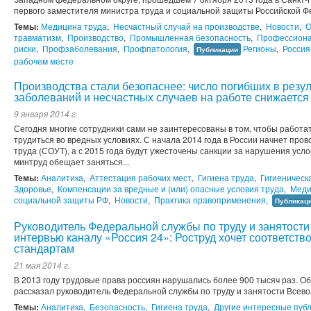
первого заместителя министра труда и социальной защиты Российской
Темы:
Медицина труда
,
Несчастный случай на производстве
,
Новости
,
О
травматизм
,
Производство
,
Промышленная безопасность
,
Профессиона
риски
,
Профзаболевания
,
Профпатология
,
Регионы
,
Россия
Публикации
рабочем месте
Производства стали безопаснее: число погибших в рез
заболеваний и несчастных случаев на работе снижается
9 января 2014 г.
Сегодня многие сотрудники сами не заинтересованы в том, чтобы работат
трудиться во вредных условиях. С начала 2014 года в России начнет про
труда (СОУТ), а с 2015 года будут ужесточены санкции за нарушения усл
минтруд обещает заняться...
Темы:
Аналитика
,
Аттестация рабочих мест
,
Гигиена труда
,
Гигиеническ
Здоровье
,
Компенсации за вредные и (или) опасные условия труда
,
Меди
социальной защиты РФ
,
Новости
,
Практика правоприменения
,
Публикац
Руководитель Федеральной службы по труду и занятости
интервью каналу «Россия 24»: Роструд хочет соответст
стандартам
21 мая 2014 г.
В 2013 году трудовые права россиян нарушались более 900 тысяч раз. Об
рассказал руководитель Федеральной службы по труду и занятости Всево
Темы:
Аналитика
,
Безопасность
,
Гигиена труда
,
Другие интересные пуб