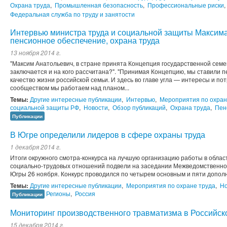
Охрана труда
,
Промышленная безопасность
,
Профессиональные риски
,
Федеральная служба по труду и занятости
Интервью министра труда и социальной защиты Максима
пенсионное обеспечение, охрана труда
13 ноября 2014 г.
"Максим Анатольевич, в стране принята Концепция государственной семей
заключается и на кого рассчитана?". "Принимая Концепцию, мы ставили 
качество жизни российской семьи. И здесь во главе угла — интересы и по
сообществом мы работаем над планом...
Темы:
Другие интересные публикации
,
Интервью
,
Мероприятия по охран
социальной защиты РФ
,
Новости
,
Обзор публикаций
,
Охрана труда
,
Пен
Публикации
В Югре определили лидеров в сфере охраны труда
1 декабря 2014 г.
Итоги окружного смотра-конкурса на лучшую организацию работы в облас
социально-трудовых отношений подвели на заседании Межведомственно
Югры 26 ноября. Конкурс проводился по четырем основным и пяти допо
Темы:
Другие интересные публикации
,
Мероприятия по охране труда
,
Но
Регионы
,
Россия
Публикации
Мониторинг производственного травматизма в Российс
15 декабря 2014 г.