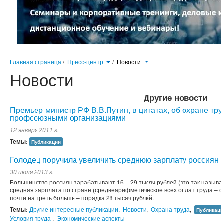
Главная страница
/
Пресс-центр
/
Новости
Новости
Другие новости
Премьер-министр РФ В.В.Путин, в цитатах, об охране тру
профсоюзными организациями
12 января 2011 г.
Темы:
Публикации
Голодец поручила увеличить среднюю зарплату россиян 
30 июля 2013 г.
Большинство россиян зарабатывают 16 – 29 тысяч рублей (это так назыв
средняя зарплата по стране (среднеарифметическое всех оплат труда – о
почти на треть больше – порядка 28 тысяч рублей.
Темы:
Другие интересные публикации
,
Новости
,
Охрана труда
,
Публикац
Условия труда
,
Экономические аспекты