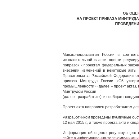
ОБ ОЦЕ
НА ПРОЕКТ ПРИКАЗА МИНТРУДА
ПРОВЕДЕНИ
Минэкономразвития России в соответ
исполнительной власти оценки регулир
поправок к проектам федеральных законо
внесении изменений в некоторые акты 
Правительства Российской Федерации от
приказа Минтруда России «Об утвер
промышленности» (далее – проект акта),
Минтрудом России
(далее - разработчик), и сообщает следую
Проект акта направлен разработчиком дл
Разработчиком проведены публичные обсу
12 мая 2015 г., а также проекта акта и сво
Информация об оценке регулирующего 
сайте в информационно-телекоммуникаци