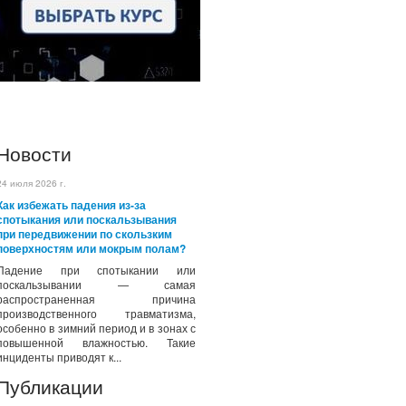
Новости
24 июля 2026 г.
Как избежать падения из-за
спотыкания или поскальзывания
при передвижении по скользким
поверхностям или мокрым полам?
Падение при спотыкании или
поскальзывании — самая
распространенная причина
производственного травматизма,
особенно в зимний период и в зонах с
повышенной влажностью. Такие
инциденты приводят к...
Публикации