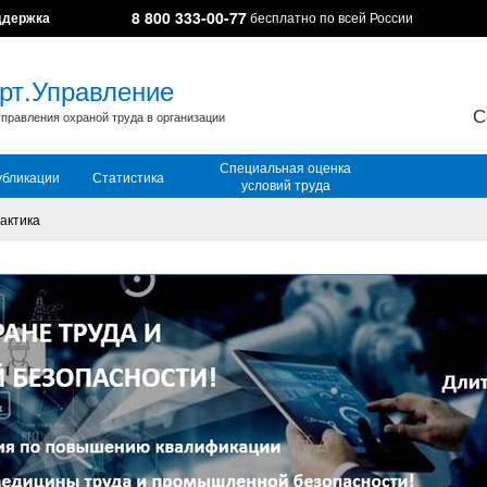
8 800 333-00-77
ддержка
бесплатно по всей России
рт.Управление
С
правления охраной труда в организации
Специальная оценка
убликации
Статистика
условий труда
актика