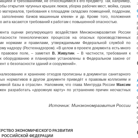
ацией и требованиями, не относящимися к его предмету. Так, например,
обы открытия чугунных крышек люков, уборка рабочих мест, мойка, сушка
ю материалов, требования к площадям складских помещений, поддонам,
, заполнению бачков машинным клеем» и др. Кроме того, положения
о акта касаются требований к работам с повышенной опасностью.
мента оценки регулирующего воздействия Минэкономразвития России
опасности технологических процессов на опасных производственных
ыми нормами и правилами, утверждаемыми Федеральной службой по
ому надзору (Ростехнадзором). «В целом в проекте документа есть много
 правовое поле, – заметил
В. Живулин
. – В частности, требования к
х оборудованию и планировке установлены в Федеральном законе от
ент о безопасности зданий и сооружений».
анализованию и хранению отходов прописаны в документах санитарного
ных нормативов в другом документе приведёт к правовым коллизиям и
ивной базы в отрасли». Напомним, что глава Минтруда России
Максим
лжен разработать «дорожную карту» по устранению причин несчастных
Источник: Минэкономразвития России
РСТВО ЭКОНОМИЧЕСКОГО РАЗВИТИЯ
РОССИЙСКОЙ ФЕДЕРАЦИИ