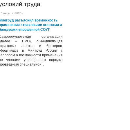
условий труда
25 августа 2025 г.
Минтруд разъяснил возможность
применения страховыми агентами и
брокерами упрощенной СОУТ
Саморегулируемая организация
(далее – СРО), объединяющая
страховых агентов и брокеров,
обратилась в Минтруд России с
запросом о возможности применения
ее членами упрощенного порядка
проведения специальной...