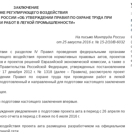
ЗАКЛЮЧЕНИЕ
НКЕ РЕГУЛИРУЮЩЕГО ВОЗДЕЙСТВИЯ
 РОССИИ «ОБ УТВЕРЖДЕНИИ ПРАВИЛ ПО ОХРАНЕ ТРУДА ПРИ
И РАБОТ В ЛЕГКОЙ ПРОМЫШЛЕННОСТИ»
На письмо Минтруда России
от 25 августа 2016 г. № 15-2/10/В-6032
ствии с разделом IV Правил проведения федеральными органами
ующего воздействия проектов нормативных правовых актов, проектов
в и проектов решений Евразийской экономической комиссии, а также о
Правительства Российской Федерации, утвержденных постановлением
 17 декабря 2012 г. № 1318 (далее – Правила), рассмотрело проект
ждении Правил по охране труда при проведении работ в легкой
 подготовленный и направленный для подготовки настоящего заключения
щее.
я подготовки настоящего заключения впервые.
ждения уведомления о подготовке проекта акта в период с 26 апреля по
дного отчета в период с 8 июня по 6 июля 2016 г.
воздействия проекта акта размещена разработчиком на официальном
онной сети