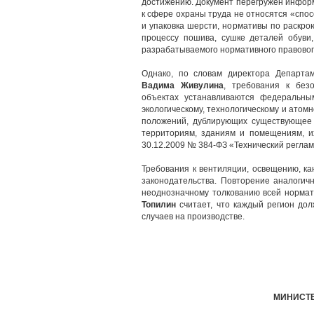
достижению. Документ перегружен информ
к сфере охраны труда не относятся «спос
и упаковка шерсти, нормативы по раскро
процессу пошива, сушке деталей обуви
разрабатываемого нормативного правовог
Однако, по словам директора Департа
Вадима Живулина
, требования к без
объектах устанавливаются федеральн
экологическому, технологическому и атомн
положений, дублирующих существующее
территориям, зданиям и помещениям, и
30.12.2009 № 384-ФЗ «Технический реглам
Требования к вентиляции, освещению, к
законодательства. Повторение аналогич
неоднозначному толкованию всей нормат
Топилин
считает, что каждый регион до
случаев на производстве.
МИНИСТЕ