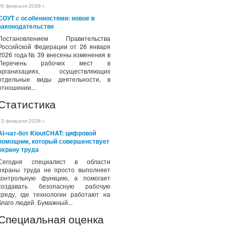
26 февраля 2026 г.
СОУТ с особенностями: новое в
законодательстве
Постановлением Правительства
Российской Федерации от 26 января
2026 года № 39 внесены изменения в
Перечень рабочих мест в
организациях, осуществляющих
отдельные виды деятельности, в
отношении...
Статистика
13 февраля 2026 г.
AI-чат-бот KioutCHAT: цифровой
помощник, который совершенствует
охрану труда
Сегодня специалист в области
охраны труда не просто выполняет
контрольную функцию, а помогает
создавать безопасную рабочую
среду, где технологии работают на
благо людей. Бумажный...
Специальная оценка