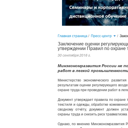
Главная страница
/
Пресс-центр
/
Зако
Заключение оценки регулирующе
утверждении Правил по охране 
30 сентября 2016 г.
Минэкономразвития России не по
работ в легкой промышленност
Министерство экономического развити
результатам оценки регулирующего возде
охране труда при проведении работ в ле
Документ утверждает правила по охране т
текстиля и одежды, обработке кожевенног
сводному отчёту, документ должен ус
охраны труда и снизить риск травматизма
Однако, по мнению Минэкономразвития Ро