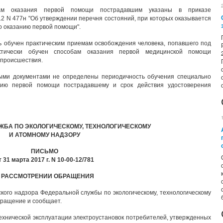
ам оказания первой помощи пострадавшим указаны в приказе
12 N 477н "Об утверждении перечня состояний, при которых оказывается
о оказанию первой помощи".
ь обучен практическим приемам освобождения человека, попавшего под
актически обучен способам оказания первой медицинской помощи
 происшествия.
ными документами не определены периодичность обучения специально
анию первой помощи пострадавшему и срок действия удостоверения
ЖБА ПО ЭКОЛОГИЧЕСКОМУ, ТЕХНОЛОГИЧЕСКОМУ
И АТОМНОМУ НАДЗОРУ
ПИСЬМО
т 31 марта 2017 г. N 10-00-12/781
 РАССМОТРЕНИИ ОБРАЩЕНИЯ
ского надзора Федеральной службы по экологическому, технологическому
бращение и сообщает.
технической эксплуатации электроустановок потребителей, утвержденных