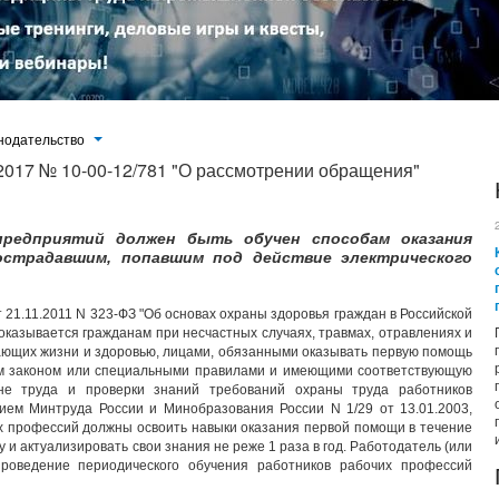
нодательство
2017 № 10-00-12/781 "О рассмотрении обращения"
предприятий должен быть обучен способам оказания
острадавшим, попавшим под действие электрического
 21.11.2011 N 323-ФЗ "Об основах охраны здоровья граждан в Российской
казывается гражданам при несчастных случаях, травмах, отравлениях и
жающих жизни и здоровью, лицами, обязанными оказывать первую помощь
ым законом или специальными правилами и имеющими соответствующую
ане труда и проверки знаний требований охраны труда работников
ием Минтруда России и Минобразования России N 1/29 от 13.01.2003,
х профессий должны освоить навыки оказания первой помощи в течение
 и актуализировать свои знания не реже 1 раза в год. Работодатель (или
проведение периодического обучения работников рабочих профессий