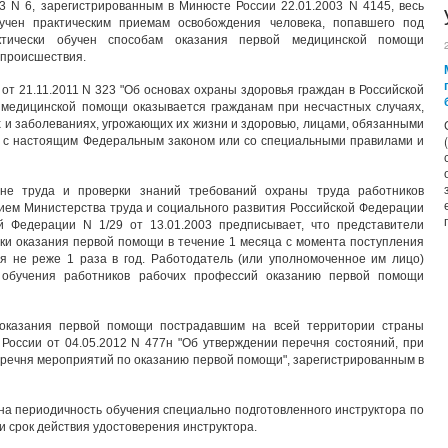
3 N 6, зарегистрированным в Минюсте России 22.01.2003 N 4145, весь
учен практическим приемам освобождения человека, попавшего под
актически обучен способам оказания первой медицинской помощи
 происшествия.
 от 21.11.2011 N 323 "Об основах охраны здоровья граждан в Российской
медицинской помощи оказывается гражданам при несчастных случаях,
х и заболеваниях, угрожающих их жизни и здоровью, лицами, обязанными
и с настоящим Федеральным законом или со специальными правилами и
ане труда и проверки знаний требований охраны труда работников
ием Министерства труда и социального развития Российской Федерации
й Федерации N 1/29 от 13.01.2003 предписывает, что представители
ки оказания первой помощи в течение 1 месяца с момента поступления
ия не реже 1 раза в год. Работодатель (или уполномоченное им лицо)
о обучения работников рабочих профессий оказанию первой помощи
оказания первой помощи пострадавшим на всей территории страны
России от 04.05.2012 N 477н "Об утверждении перечня состояний, при
еречня мероприятий по оказанию первой помощи", зарегистрированным в
а периодичность обучения специально подготовленного инструктора по
 срок действия удостоверения инструктора.