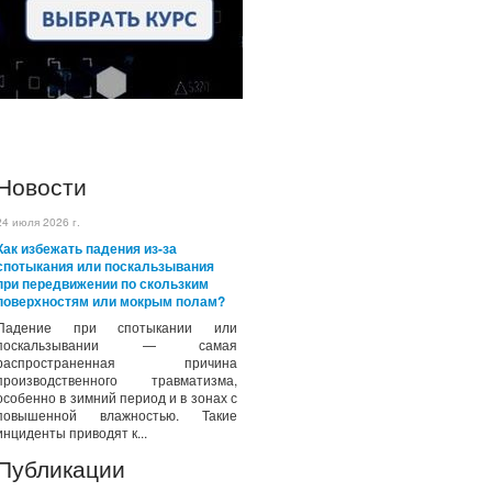
Новости
24 июля 2026 г.
Как избежать падения из-за
спотыкания или поскальзывания
при передвижении по скользким
поверхностям или мокрым полам?
Падение при спотыкании или
поскальзывании — самая
распространенная причина
производственного травматизма,
особенно в зимний период и в зонах с
повышенной влажностью. Такие
инциденты приводят к...
Публикации