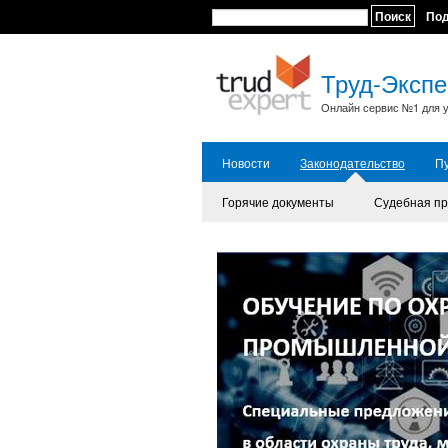
Поиск
По
Труд-Экспе
Онлайн сервис №1 для у
Новости
Законодательство
П
Горячие документы
Судебная пр