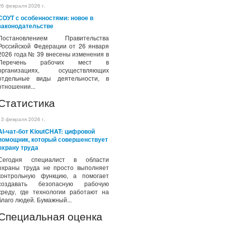
26 февраля 2026 г.
СОУТ с особенностями: новое в
законодательстве
Постановлением Правительства
Российской Федерации от 26 января
2026 года № 39 внесены изменения в
Перечень рабочих мест в
организациях, осуществляющих
отдельные виды деятельности, в
отношении...
Статистика
13 февраля 2026 г.
AI-чат-бот KioutCHAT: цифровой
помощник, который совершенствует
охрану труда
Сегодня специалист в области
охраны труда не просто выполняет
контрольную функцию, а помогает
создавать безопасную рабочую
среду, где технологии работают на
благо людей. Бумажный...
Специальная оценка