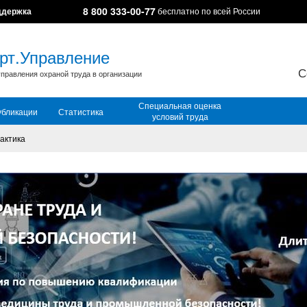
8 800 333-00-77
ддержка
бесплатно по всей России
рт.Управление
С
правления охраной труда в организации
Специальная оценка
убликации
Статистика
условий труда
актика