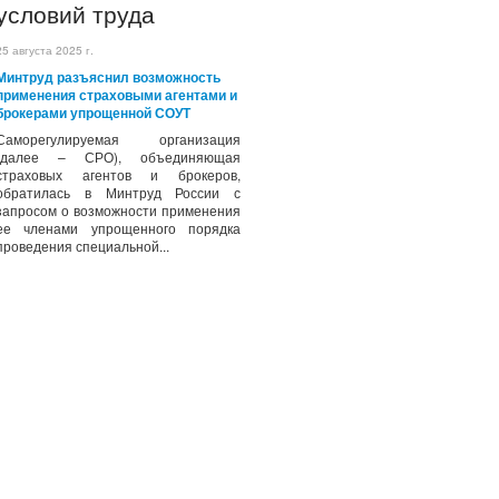
условий труда
25 августа 2025 г.
Минтруд разъяснил возможность
применения страховыми агентами и
брокерами упрощенной СОУТ
Саморегулируемая организация
(далее – СРО), объединяющая
страховых агентов и брокеров,
обратилась в Минтруд России с
запросом о возможности применения
ее членами упрощенного порядка
проведения специальной...