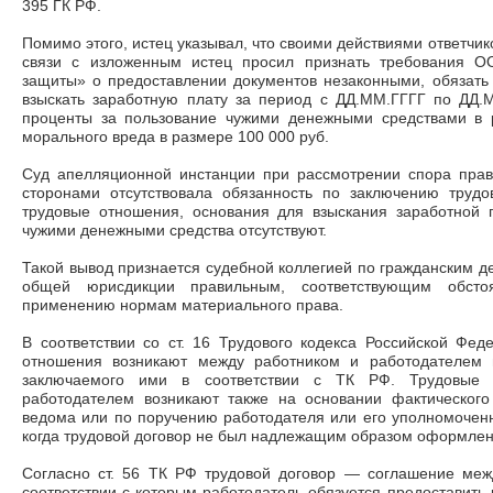
395 ГК РФ.
Помимо этого, истец указывал, что своими действиями ответчи
связи с изложенным истец просил признать требования О
защиты» о предоставлении документов незаконными, обязать 
взыскать заработную плату за период с ДД.ММ.ГГГГ по ДД.М
проценты за пользование чужими денежными средствами в 
морального вреда в размере 100 000 руб.
Суд апелляционной инстанции при рассмотрении спора прави
сторонами отсутствовала обязанность по заключению трудов
трудовые отношения, основания для взыскания заработной 
чужими денежными средства отсутствуют.
Такой вывод признается судебной коллегией по гражданским д
общей юрисдикции правильным, соответствующим обст
применению нормам материального права.
В соответствии со ст. 16 Трудового кодекса Российской Фе
отношения возникают между работником и работодателем н
заключаемого ими в соответствии с ТК РФ. Трудовые
работодателем возникают также на основании фактическог
ведома или по поручению работодателя или его уполномоченно
когда трудовой договор не был надлежащим образом оформлен
Согласно ст. 56 ТК РФ трудовой договор — соглашение меж
соответствии с которым работодатель обязуется предоставить