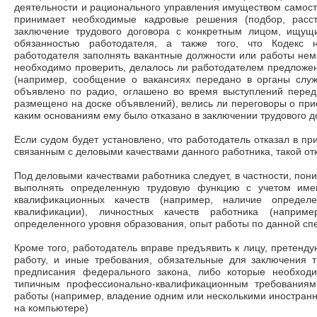
деятельности и рационального управления имуществом самосто
принимает необходимые кадровые решения (подбор, расст
заключение трудового договора с конкретным лицом, ищущ
обязанностью работодателя, а также того, что Кодекс
работодателя заполнять вакантные должности или работы нем
необходимо проверить, делалось ли работодателем предложе
(например, сообщение о вакансиях передано в органы служ
объявлено по радио, оглашено во время выступлений перед
размещено на доске объявлений), велись ли переговоры о при
каким основаниям ему было отказано в заключении трудового д
Если судом будет установлено, что работодатель отказал в пр
связанным с деловыми качествами данного работника, такой от
Под деловыми качествами работника следует, в частности, пон
выполнять определенную трудовую функцию с учетом име
квалификационных качеств (например, наличие определе
квалификации), личностных качеств работника (наприме
определенного уровня образования, опыт работы по данной спе
Кроме того, работодатель вправе предъявить к лицу, претенд
работу, и иные требования, обязательные для заключения т
предписания федерального закона, либо которые необход
типичным профессионально-квалификационным требованиям
работы (например, владение одним или несколькими иностранн
на компьютере)