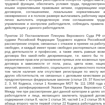
трудовой функции, обеспечить условия труда, предусмотрен
иными нормативными правовыми актами, содержащими норм
договором, соглашениями, локальными нормативными 
своевременно и в полном размере выплачивать работнику зара
лично выполнять определенную этим соглашением труд
управлением и контролем работодателя, соблюдать правила 
действующие у данного работодателя.
Пунктом 10 Постановления Пленума Верховного Суда РФ о
судами Российской Федерации Трудового кодекса Российско
рассмотрении споров, связанных с отказом в приеме на работу,
свободен, и каждый имеет право свободно распоряжаться свои
род деятельности и профессию, а также иметь равные возм
договора без какой-либо дискриминации, т.е. какого бы т
ограничения прав или установления прямых или косвенных пре
договора в зависимости от пола, расы, цвета кожи, нацио
имущественного, семейного, социального и должностного положе
том числе наличия или отсутствия регистрации по месту жи
других обстоятельств, не связанных с деловыми качествами р
предусмотренных федеральным законом (статьи 19, 37 Констит
2, 3, 64 Кодекса, статья 1 Конвенции МОТ № 111 1958 года 
занятий, ратифицированной Указом Президиума Верховного С
Между тем при рассмотрении дел данной категории в целях оп
работодателя и лица, желающего заключить трудовой догово
содержания статьи 8, части 1 статьи 34, частей 1 и 2 статьи 3
абзаца второго части первой статьи 22 Кодекса работодатель