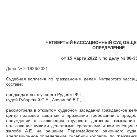
ЧЕТВЕРТЫЙ КАССАЦИОННЫЙ СУД ОБЩЕ
ОПРЕДЕЛЕНИЕ
от 15 марта 2022 г. по делу № 88-3
Дело № 2-1926/2021
Судебная коллегия по гражданским делам Четвертого касса
составе:
председательствующего Руденко Ф.Г.,
судей Губаревой С.А., Авериной Е.Г.,
рассмотрела в открытом судебном заседании гражданское дел
центр правовой защиты» о признании требований о предос
понуждении к заключению трудового договора, взыскании
пользование чужими денежными средствами и компенсации 
жалобе А.Е. на решение Первомайского районного суда
апелляционное определение судебной коллегии по гражданск