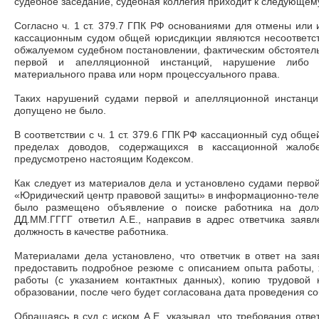
судебное заседание, судебная коллегия приходит к следующем
Согласно ч. 1 ст. 379.7 ГПК РФ основаниями для отмены или
кассационным судом общей юрисдикции являются несоответст
обжалуемом судебном постановлении, фактическим обстоятел
первой и апелляционной инстанций, нарушение либо 
материального права или норм процессуального права.
Таких нарушений судами первой и апелляционной инстанци
допущено не было.
В соответствии с ч. 1 ст. 379.6 ГПК РФ кассационный суд общ
пределах доводов, содержащихся в кассационной жалоб
предусмотрено настоящим Кодексом.
Как следует из материалов дела и установлено судами перв
«Юридический центр правовой защиты» в информационно-теле
было размещено объявление о поиске работника на должн
ДД.ММ.ГГГГ ответил А.Е., направив в адрес ответчика заяв
должность в качестве работника.
Материалами дела установлено, что ответчик в ответ на за
предоставить подробное резюме с описанием опыта работы, 
работы (с указанием контактных данных), копию трудовой
образовании, после чего будет согласована дата проведения с
Обращаясь в суд с иском А.Е. указывал, что требования отве