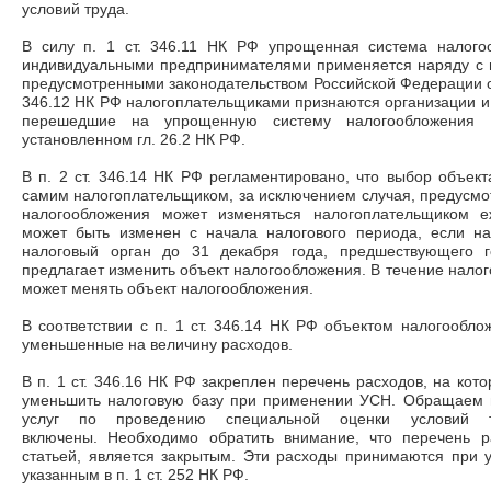
условий труда.
В силу п. 1 ст. 346.11 НК РФ упрощенная система налого
индивидуальными предпринимателями применяется наряду с
предусмотренными законодательством Российской Федерации о н
346.12 НК РФ налогоплательщиками признаются организации 
перешедшие на упрощенную систему налогообложения
установленном гл. 26.2 НК РФ.
В п. 2 ст. 346.14 НК РФ регламентировано, что выбор объек
самим налогоплательщиком, за исключением случая, предусмот
налогообложения может изменяться налогоплательщиком е
может быть изменен с начала налогового периода, если н
налоговый орган до 31 декабря года, предшествующего г
предлагает изменить объект налогообложения. В течение нало
может менять объект налогообложения.
В соответствии с п. 1 ст. 346.14 НК РФ объектом налогообло
уменьшенные на величину расходов.
В п. 1 ст. 346.16 НК РФ закреплен перечень расходов, на ко
уменьшить налоговую базу при применении УСН. Обращаем в
услуг по проведению специальной оценки условий
включены. Необходимо обратить внимание, что перечень р
статьей, является закрытым. Эти расходы принимаются при у
указанным в п. 1 ст. 252 НК РФ.