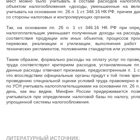
мест можно было учитывать в составе расходов налогоп
объектом налогообложения «доходы, уменьшенные на вели
учитывать на основании пп. 26 п. 1 ст. 346.16 НК РФ, причем д
со стороны налоговых и контролирующих органов.
Так, на основании пп. 26 п. 1 ст. 346.16 НК РФ при опр
налогоплательщик уменьшает полученные доходы на расход
соответствия продукции или иных объектов, процессов прои
перевозки, реализации и утилизации, выполнения работ 
технических регламентов, положениям стандартов или условиям
Таким образом, формально расходы на оплату услуг по пров
труда соответствуют критериям расходов, установленным пп
данные расходы отвечают признакам, предусмотренным п. 1 с
что впоследствии официальные органы придут к той точке зрен
проведению специальной оценки условий труда правомерно в
по УСН учитывать налогоплательщиками на основании пп. 26 п. 
день, как мы видим, Минфин России придерживается пози
учитываться при определении налоговой базы по налогу, уп
упрощенной системы налогообложения.
ЛИТЕРАТУРНЫЙ ИСТОЧНИК: