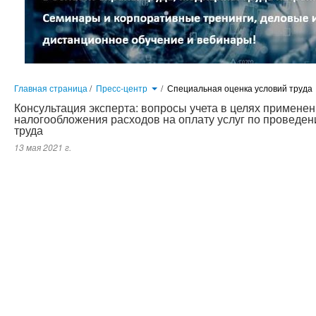
Главная страница
/
Пресс-центр
/
Специальная оценка условий труда
Консультация эксперта: вопросы учета в целях примен
налогообложения расходов на оплату услуг по проведе
труда
13 мая 2021 г.
На практике возникла спорная ситуация в связи с изменениями, связанными с принятием Федерального закона от 28
который применяется с 1 января 2014 г. С 1 января 2014 г. вместо аттестации рабочих мест предусмотрено проведен
порождают определенные «недопонимания» в сфере налогов и сборов, так как соответствующих изменений в поло
(далее также УСН), не последовало. В связи с этим встает закономерный вопрос: правомерно ли учитывать в сост
проведению специальной оценки условий труда?