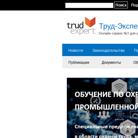
Поиск
По
Труд-Экспе
Онлайн сервис №1 для у
Новости
Законодательство
П
Публикации
Документы
Об