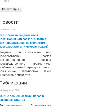
Регистрация
Новости
24 июля 2026 г.
Как избежать падения из-за
спотыкания или поскальзывания
при передвижении по скользким
поверхностям или мокрым полам?
Падение при спотыкании или
поскальзывании — самая
распространенная причина
производственного травматизма,
особенно в зимний период и в зонах с
повышенной влажностью. Такие
инциденты приводят к...
Публикации
26 февраля 2026 г.
СОУТ с особенностями: новое в
законодательстве
Постановлением Правительства