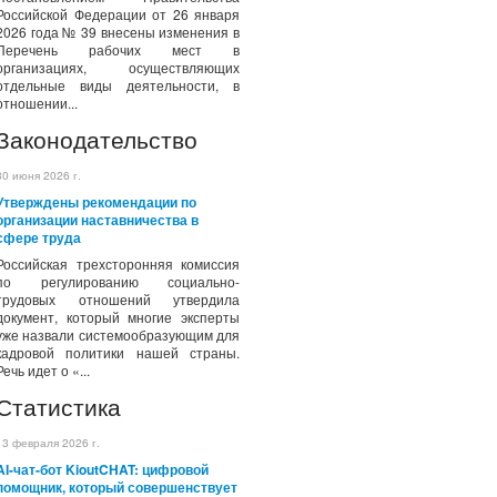
Российской Федерации от 26 января
2026 года № 39 внесены изменения в
Перечень рабочих мест в
организациях, осуществляющих
отдельные виды деятельности, в
отношении...
Законодательство
30 июня 2026 г.
Утверждены рекомендации по
организации наставничества в
сфере труда
Российская трехсторонняя комиссия
по регулированию социально-
трудовых отношений утвердила
документ, который многие эксперты
уже назвали системообразующим для
кадровой политики нашей страны.
Речь идет о «...
Статистика
13 февраля 2026 г.
AI-чат-бот KioutCHAT: цифровой
помощник, который совершенствует