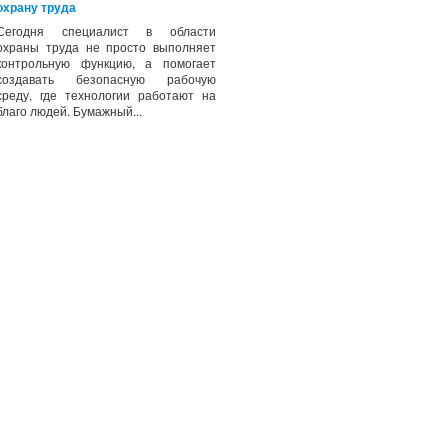
охрану труда
Сегодня специалист в области
охраны труда не просто выполняет
контрольную функцию, а помогает
создавать безопасную рабочую
среду, где технологии работают на
благо людей. Бумажный...