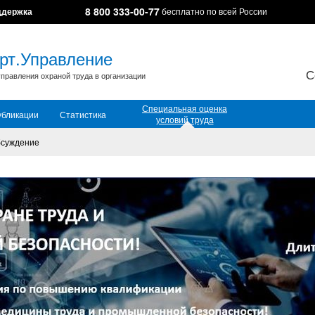
8 800 333-00-77
ддержка
бесплатно по всей России
рт.Управление
С
правления охраной труда в организации
Специальная оценка
убликации
Статистика
условий труда
суждение