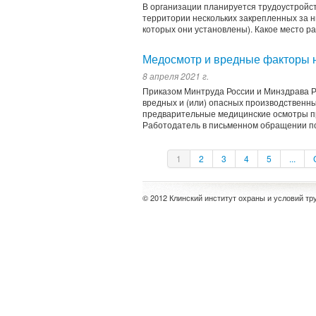
В организации планируется трудоустройст
территории нескольких закрепленных за н
которых они установлены). Какое место р
Медосмотр и вредные факторы 
8 апреля 2021 г.
Приказом Минтруда России и Минздрава Р
вредных и (или) опасных производственн
предварительные медицинские осмотры пр
Работодатель в письменном обращении по
1
2
3
4
5
...
© 2012 Клинский институт охраны и условий тр