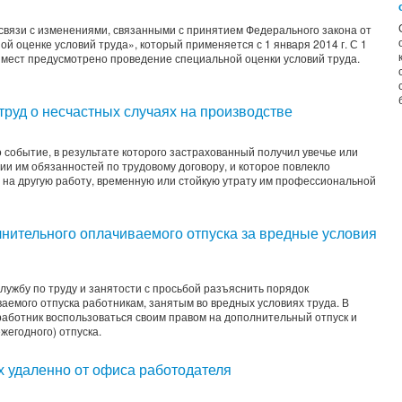
 связи с изменениями, связанными с принятием Федерального закона от
ой оценке условий труда», который применяется с 1 января 2014 г. С 1
х мест предусмотрено проведение специальной оценки условий труда.
руд о несчастных случаях на производстве
 событие, в результате которого застрахованный получил увечье или
и им обязанностей по трудовому договору, и которое повлекло
 на другую работу, временную или стойкую утрату им профессиональной
лнительного оплачиваемого отпуска за вредные условия
ужбу по труду и занятости с просьбой разъяснить порядок
емого отпуска работникам, занятым во вредных условиях труда. В
 работник воспользоваться своим правом на дополнительный отпуск и
жегодного) отпуска.
х удаленно от офиса работодателя