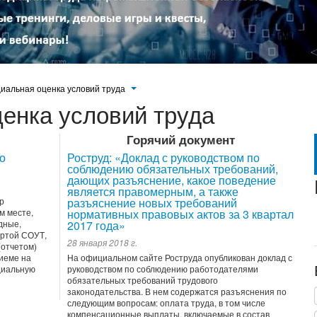
иальная оценка условий труда
енка условий труда
Горячий документ
го
Роструд: «Доклад с руководством по
соблюдению обязательных требований,
дающих разъяснение, какое поведение
является правомерным, а также
р
разъяснение новых требований
м месте,
нормативных правовых актов за 3 квартал
дные,
2017 года»
артой СОУТ,
28 января 2018 г.
(отчетом)
иеме на
На официальном сайте Роструда опубликован доклад с
циальную
руководством по соблюдению работодателями
обязательных требований трудового
законодательства. В нем содержатся разъяснения по
следующим вопросам: оплата труда, в том числе
компенсационные выплаты, включаемые в состав