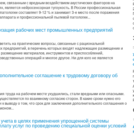
м, связанным с вредным воздействием акустических факторов на
, является нейросенсорная тугоухость. В России профессиональная
 патологии составляет 9-12 % и занимает 3-е место после поражения
аппарата и профессиональной пылевой патологии...
низация рабочих мест промышленных предприятий
ветить на практические вопросы, связанные с рациональной
х предприятий, в перечень которых входят надлежащее размещение и
 размещение материалов, инструментов и приспособлений,
водственных операций и многое другое. Ни для кого не является
дополнительное соглашение к трудовому договору об
ия труда на рабочем месте ухудшились, стали вредными или опасными.
уществляется по взаимному согласию сторон. В какие сроки нужно его
 к выводу о том, что срок для заключения дополнительного соглашения о
коном...
ы учета в целях применения упрощенной системы
плату услуг по проведению специальной оценки условий