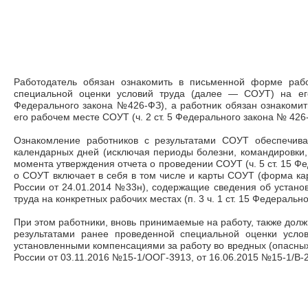
Работодатель обязан ознакомить в письменной форме рабо
специальной оценки условий труда (далее ― СОУТ) на его
Федерального закона №426-ФЗ), а работник обязан ознакомит
его рабочем месте СОУТ (ч. 2 ст. 5 Федерального закона № 426
Ознакомление работников с результатами СОУТ обеспечива
календарных дней (исключая периоды болезни, командировки, 
момента утверждения отчета о проведении СОУТ (ч. 5 ст. 15 Ф
о СОУТ включает в себя в том числе и карты СОУТ (форма к
России от 24.01.2014 №33н), содержащие сведения об установ
труда на конкретных рабочих местах (п. 3 ч. 1 ст. 15 Федеральн
При этом работники, вновь принимаемые на работу, также дол
результатами ранее проведенной специальной оценки усло
установленными компенсациями за работу во вредных (опасных
России от 03.11.2016 №15-1/ООГ-3913, от 16.06.2015 №15-1/В-2