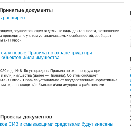
Принятые документы
нь расширен
изациях, осуществляющих отдельные виды деятельности, в отношении
да проводится с учетом устанавливаемых особенностей, сообщает
ьтант Плюс».
в силу новые Правила по охране труда при
 объектов и/или имущества
2020 года № 815н утверждены Правила по охране труда при
 и (или) имущества (далее — Правила). Об этом сообщает
ьтант Плюс». Правила устанавливают государственные нормативные
нии охраны (защиты) объектов и/или имущества работниками
Проекты документов
иков СИЗ и смывающими средствами будут внесены