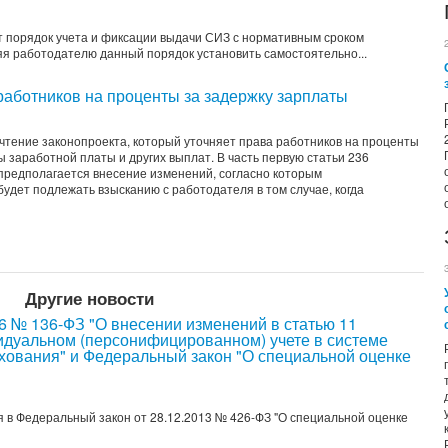
т порядок учета и фиксации выдачи СИЗ с нормативным сроком
яя работодателю данный порядок установить самостоятельно...
 работников на проценты за задержку зарплаты
чтение законопроекта, который уточняет права работников на проценты
 заработной платы и других выплат. В часть первую статьи 236
 предполагается внесение изменений, согласно которым
дет подлежать взысканию с работодателя в том случае, когда
Другие новости
6 № 136-ФЗ "О внесении изменений в статью 11
идуальном (персонифицированном) учете в системе
ахования" и Федеральный закон "О специальной оценке
ия в Федеральный закон от 28.12.2013 № 426-ФЗ "О специальной оценке