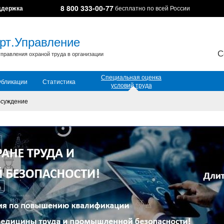
8 800 333-00-77
ддержка
бесплатно по всей России
рт.Управление
С
правления охраной труда в организации
Специальная оценка
убликации
Статистика
условий труда
суждение