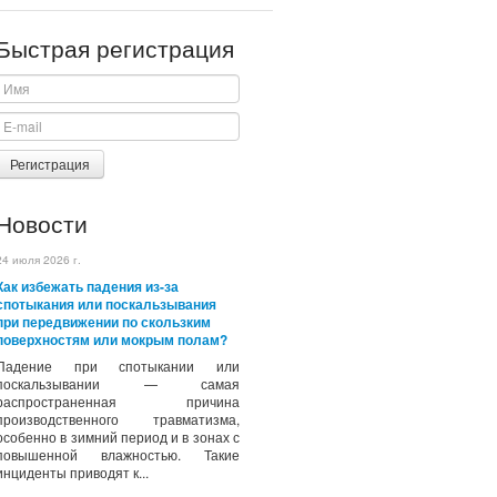
Быстрая регистрация
Регистрация
Новости
24 июля 2026 г.
Как избежать падения из-за
спотыкания или поскальзывания
при передвижении по скользким
поверхностям или мокрым полам?
Падение при спотыкании или
поскальзывании — самая
распространенная причина
производственного травматизма,
особенно в зимний период и в зонах с
повышенной влажностью. Такие
инциденты приводят к...