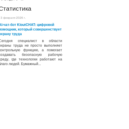
Статистика
13 февраля 2026 г.
AI-чат-бот KioutCHAT: цифровой
помощник, который совершенствует
охрану труда
Сегодня специалист в области
охраны труда не просто выполняет
контрольную функцию, а помогает
создавать безопасную рабочую
среду, где технологии работают на
благо людей. Бумажный...