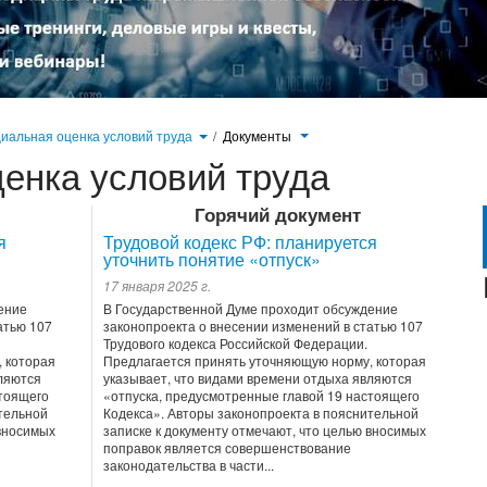
иальная оценка условий труда
/
Документы
енка условий труда
Горячий документ
я
Трудовой кодекс РФ: планируется
уточнить понятие «отпуск»
17 января 2025 г.
ение
В Государственной Думе проходит обсуждение
атью 107
законопроекта о внесении изменений в статью 107
Трудового кодекса Российской Федерации.
 которая
Предлагается принять уточняющую норму, которая
вляются
указывает, что видами времени отдыха являются
стоящего
«отпуска, предусмотренные главой 19 настоящего
тельной
Кодекса». Авторы законопроекта в пояснительной
 вносимых
записке к документу отмечают, что целью вносимых
поправок является совершенствование
законодательства в части...