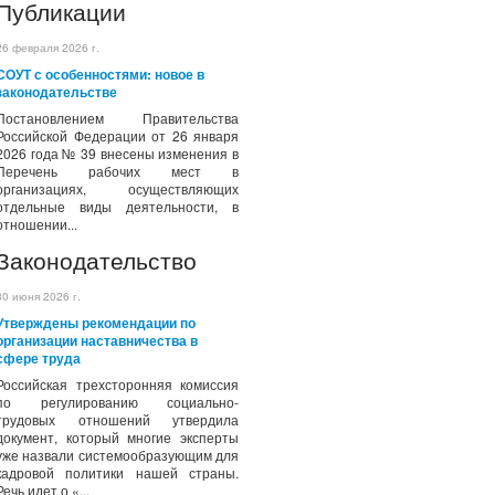
Публикации
26 февраля 2026 г.
СОУТ с особенностями: новое в
законодательстве
Постановлением Правительства
Российской Федерации от 26 января
2026 года № 39 внесены изменения в
Перечень рабочих мест в
организациях, осуществляющих
отдельные виды деятельности, в
отношении...
Законодательство
30 июня 2026 г.
Утверждены рекомендации по
организации наставничества в
сфере труда
Российская трехсторонняя комиссия
по регулированию социально-
трудовых отношений утвердила
документ, который многие эксперты
уже назвали системообразующим для
кадровой политики нашей страны.
Речь идет о «...