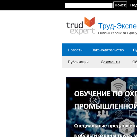
Поиск
По
Труд-Экспе
Онлайн сервис №1 для у
Новости
Законодательство
П
Публикации
Документы
Об