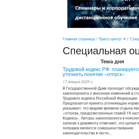
Главная страница
/
Пресс-центр
/
Спец
Специальная оц
Тема дня
Трудовой кодекс РФ: планируетс
уточнить понятие «отпуск»
17 января 2025 г.
В Государственной Думе проходит обсужд
законопроекта о внесении изменений в ст
Трудового кодекса Российской Федерации.
Предлагается принять уточняющую норму,
указывает, что видами времени отдыха я
«отпуска, предусмотренные главой 19 на
Кодекса». Авторы законопроекта в поясни
записке к документу отмечают, что целью
поправок является совершенствование
законодательства в части...