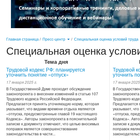
Главная страница
/
Пресс-центр
/
Специальная оценка условий труда
Специальная оценка услов
Тема дня
Трудовой кодекс РФ: планируется
Трудовой к
уточнить понятие «отпуск»
уточнить п
17 января 2025 г.
17 января 2025
В Государственной Думе проходит обсуждение
В Государстве
законопроекта о внесении изменений в статью 107
законопроекта
Трудового кодекса Российской Федерации.
Трудового код
Предлагается принять уточняющую норму, которая
Предлагается 
указывает, что видами времени отдыха являются
указывает, чт
«отпуска, предусмотренные главой 19 настоящего
«отпуска, пре
Кодекса». Авторы законопроекта в пояснительной
Кодекса». Авт
записке к документу отмечают, что целью вносимых
записке к доку
поправок является совершенствование
поправок явля
законодательства в части...
законодательст