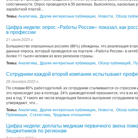
собственности. Опрос проводился в 30 регионах. Выяснялось, насколько 
заработной платой...
Темы:
Аналитика
,
Другие интересные публикации
,
Новости
,
Обзор публ
Цифра недели: опрос «Работы России» показал, как рос
в профессии
21 июля 2023 г.
Большинство опрошенных россиян (86%) убеждены, что реализация в пр
данные опроса, который проводился на портале «Работа России» в октябр
более 11 тысяч человек из всех регионов страны.
Темы:
Аналитика
,
Другие интересные публикации
,
Обзор публикаций
,
Пу
Сотрудники каждой второй компании испытывают проф
26 декабря 2022 г.
По словам 80% работодателей, их сотрудники сталкиваются со стрессом 
это происходит раз в полгода. 24% руководителей признаются, что в их к
раз в год. У такого же числа владельцев бизнеса выгорание сотрудников 
утверждают, что...
Темы:
Аналитика
,
Другие интересные публикации
,
Новости
,
Обзор публ
Публикации
,
Статистика
,
Трудовые отношения
Цифра недели: доплаты медикам первичного звена помо
бюджетников по регионам
8 декабря 2022 г.