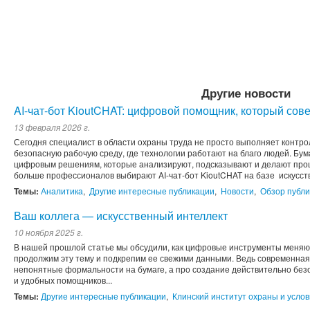
Другие новости
AI-чат-бот KioutCHAT: цифровой помощник, который сов
13 февраля 2026 г.
Сегодня специалист в области охраны труда не просто выполняет контро
безопасную рабочую среду, где технологии работают на благо людей. Бу
цифровым решениям, которые анализируют, подсказывают и делают про
больше профессионалов выбирают AI-чат-бот KioutCHAT на базе искусств
Темы:
Аналитика
,
Другие интересные публикации
,
Новости
,
Обзор публ
Ваш коллега — искусственный интеллект
10 ноября 2025 г.
В нашей прошлой статье мы обсудили, как цифровые инструменты меняют
продолжим эту тему и подкрепим ее свежими данными. Ведь современная
непонятные формальности на бумаге, а про создание действительно бе
и удобных помощников...
Темы:
Другие интересные публикации
,
Клинский институт охраны и услов