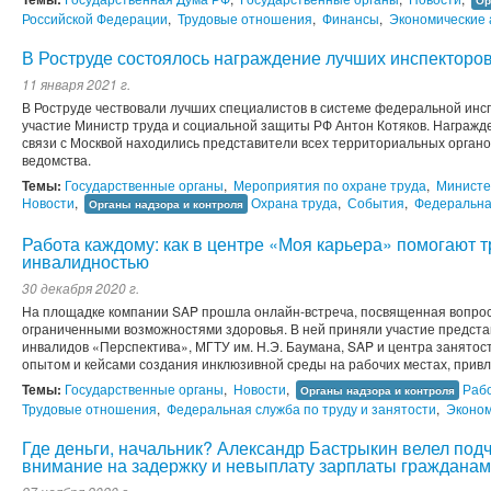
Ор
Российской Федерации
,
Трудовые отношения
,
Финансы
,
Экономические 
В Роструде состоялось награждение лучших инспекторов
11 января 2021 г.
В Роструде чествовали лучших специалистов в системе федеральной инс
участие Министр труда и социальной защиты РФ Антон Котяков. Награжд
связи с Москвой находились представители всех территориальных орган
ведомства.
Темы:
Государственные органы
,
Мероприятия по охране труда
,
Министе
Новости
,
Охрана труда
,
События
,
Федеральная
Органы надзора и контроля
Работа каждому: как в центре «Моя карьера» помогают 
инвалидностью
30 декабря 2020 г.
На площадке компании SAP прошла онлайн-встреча, посвященная вопрос
ограниченными возможностями здоровья. В ней приняли участие предст
инвалидов «Перспектива», МГТУ им. Н.Э. Баумана, SAP и центра занятос
опытом и кейсами создания инклюзивной среды на рабочих местах, привле
Темы:
Государственные органы
,
Новости
,
Рабо
Органы надзора и контроля
Трудовые отношения
,
Федеральная служба по труду и занятости
,
Эконом
Где деньги, начальник? Александр Бастрыкин велел под
внимание на задержку и невыплату зарплаты гражданам