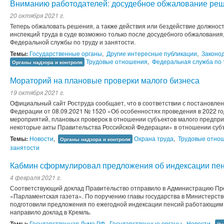
Вниманию работодателей: досудебное обжалование реш
20 октября 2021 г.
Теперь обжаловать решения, а также действия или бездействие должност
инспекций труда в суде возможно только после досудебного обжаловани
Федеральной службы по труду и занятости.
Темы:
Государственные органы
,
Другие интересные публикации
,
Законо
Трудовые отношения
,
Федеральная служба по 
Органы надзора и контроля
Мораторий на плановые проверки малого бизнеса
19 октября 2021 г.
Официальный сайт Роструда сообщает, что в соответствии с постановле
Федерации от 08.09.2021 № 1520 «Об особенностях проведения в 2022 г
мероприятий, плановых проверок в отношении субъектов малого предпри
некоторые акты Правительства Российской Федерации» в отношении субъ
Темы:
Новости
,
Охрана труда
,
Трудовые отно
Органы надзора и контроля
занятости
Кабмин сформулировал предложения об индексации пе
4 февраля 2021 г.
Соответствующий доклад Правительство отправило в Администрацию Пр
«Парламентская газета». По поручению главы государства в Министерст
подготовили предложения по ежегодной индексации пенсий работающим
направило доклад в Кремль.
Темы:
Государственная Дума РФ
,
Государственные органы
,
Новости
,