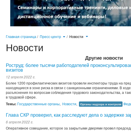
Главная страница
/
Пресс-центр
/
Новости
Новости
Другие новости
Роструд: более тысячи работодателей проконсультиров
визитов
12 апреля 2022 г.
Более 1200 профилактических визитов провели инспекторы труда на пред
находящиеся в зоне риска в связи с санкционными ограничениями. В хо
разъяснения по вопросам соблюдения трудового законодательства, а та
в трудовой сфере.
Темы:
Государственные органы
,
Новости
,
Феде
Органы надзора и контроля
Глава СКР проверил, как расследуют дела о задержке за
6 апреля 2022 г.
Оперативное совещание, которое за закрытыми дверями провел председ