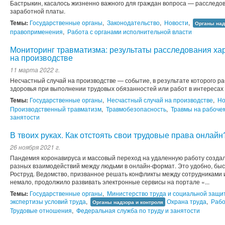
Бастрыкин, касалось жизненно важного для граждан вопроса — расследо
заработной платы.
Темы:
Государственные органы
,
Законодательство
,
Новости
,
Органы над
правоприменения
,
Работа с органами исполнительной власти
Мониторинг травматизма: результаты расследования ха
на производстве
11 марта 2022 г.
Несчастный случай на производстве — событие, в результате которого р
здоровья при выполнении трудовых обязанностей или работ в интересах
Темы:
Государственные органы
,
Несчастный случай на производстве
,
Но
Производственный травматизм
,
Травмобезопасность
,
Травмы на рабоче
занятости
В твоих руках. Как отстоять свои трудовые права онлайн
26 ноября 2021 г.
Пандемия коронавируса и массовый переход на удаленную работу создал
разных взаимодействий между людьми в онлайн-формат. Это удобно, быст
Роструд. Ведомство, призванное решать конфликты между сотрудниками 
немало, продолжило развивать электронные сервисы на портале «...
Темы:
Государственные органы
,
Министерство труда и социальной защи
экспертизы условий труда
,
Охрана труда
,
Рабо
Органы надзора и контроля
Трудовые отношения
,
Федеральная служба по труду и занятости