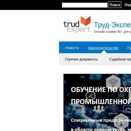
Поиск
По
Труд-Экспе
Онлайн сервис №1 для у
Новости
Законодательство
П
Горячие документы
Судебная пр