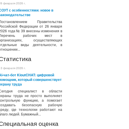
26 февраля 2026 г.
СОУТ с особенностями: новое в
законодательстве
Постановлением Правительства
Российской Федерации от 26 января
2026 года № 39 внесены изменения в
Перечень рабочих мест в
организациях, осуществляющих
отдельные виды деятельности, в
отношении...
Статистика
13 февраля 2026 г.
AI-чат-бот KioutCHAT: цифровой
помощник, который совершенствует
охрану труда
Сегодня специалист в области
охраны труда не просто выполняет
контрольную функцию, а помогает
создавать безопасную рабочую
среду, где технологии работают на
благо людей. Бумажный...
Специальная оценка