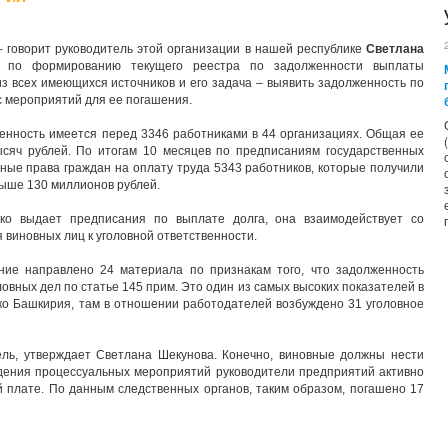
– говорит руководитель этой организации в нашей республике
Светлана
ь по формированию текущего реестра по задолженности выплаты
из всех имеющихся источников и его задача – выявить задолженность по
с мероприятий для ее погашения.
енность имеется перед 3346 работниками в 44 организациях. Общая ее
сяч рублей. По итогам 10 месяцев по предписаниям государственных
ные права граждан на оплату труда 5343 работников, которые получили
ыше 130 миллионов рублей.
ько выдает предписания по выплате долга, она взаимодействует со
виновных лиц к уголовной ответственности.
ние направлено 24 материала по признакам того, что задолженность
овных дел по статье 145 прим. Это один из самых высоких показателей в
ко Башкирия, там в отношении работодателей возбуждено 31 уголовное
ль, утверждает Светлана Шекунова. Конечно, виновные должны нести
едения процессуальных мероприятий руководители предприятий активно
 плате. По данным следственных органов, таким образом, погашено 17