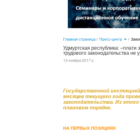
Главная страница
/
Пресс-центр
/
Зако
Удмуртская республика: «плати 
трудового законодательства не 
13 ноября 2017 г.
Государственной инспекцией труда в Удмуртской Республике за 
только 11 процентов проверок проведено в плановом порядке. Осно
исполнительной власти, следствия и прокуратуры.
В результате 
стремится к уменьшению. Поменялась и структура нарушений. На п
Государственной инспекцией
месяцев текущего года пров
законодательства. Из этого 
плановом порядке.
НА ПЕРВЫХ ПОЗИЦИЯХ