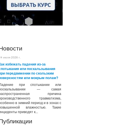
Новости
24 июля 2026 г.
Как избежать падения из-за
спотыкания или поскальзывания
при передвижении по скользким
поверхностям или мокрым полам?
Падение при спотыкании или
поскальзывании — самая
распространенная причина
производственного травматизма,
особенно в зимний период и в зонах с
повышенной влажностью. Такие
инциденты приводят к...
Публикации