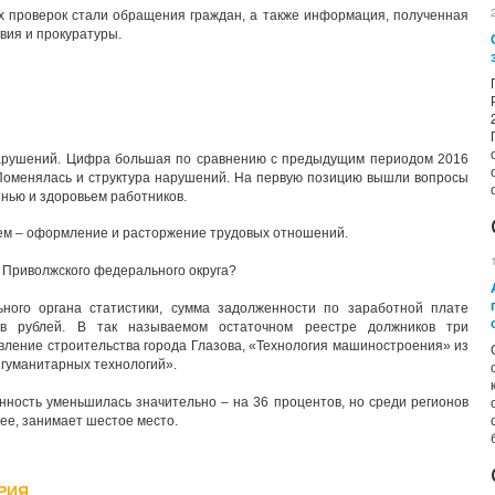
 проверок стали обращения граждан, а также информация, полученная
вия и прокуратуры.
нарушений. Цифра большая по сравнению с предыдущим периодом 2016
 Поменялась и структура нарушений. На первую позицию вышли вопросы
знью и здоровьем работников.
ьем – оформление и расторжение трудовых отношений.
 Приволжского федерального округа?
ного органа статистики, сумма задолженности по заработной плате
в рублей. В так называемом остаточном реестре должников три
ление строительства города Глазова, «Технология машиностроения» из
 гуманитарных технологий».
ность уменьшилась значительно – на 36 процентов, но среди регионов
нее, занимает шестое место.
РИЯ