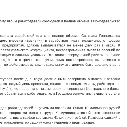
тому, чтобы работодатели соблюдали в полном объеме законодательство
евыплата заработной платы в полном объеме. Светлана Геннадьевна
одекс внесены изменения, и заработная плата, независимо от формы
я предприятия, должна выплачиваться не менее двух раз в месяц. К
плата уральского коэффициента, несвоевременная выплата пособий по
ающим в сложных условиях. Это оплата сверхурочной работы, в ночное
ию, часто встречаются случаи, когда несвоевременно выплачивается
тя по действующему законодательству это должно быть сделано в день
ступает после дня, когда должна быть совершена выплата. Светлана
 за каждый день просрочки, согласно законодательству, работодатель
сятую) долю процента от ставки рефинансирования Центрального банка.
аве обратиться к работодателю, в Государственную инспекцию, в органы
 для работодателей ощутимыми потерями. Около 10 миллионов рублей
ко с вопросами оплаты труда. К административной ответственности
нных на них штрафов составила 41 миллион рублей. Размеры санкций в
ры направлены на защиту конституционных прав граждан.