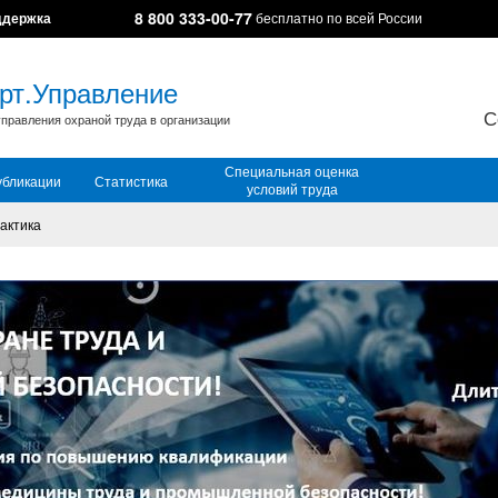
8 800 333-00-77
ддержка
бесплатно по всей России
рт.Управление
С
правления охраной труда в организации
Специальная оценка
убликации
Статистика
условий труда
актика