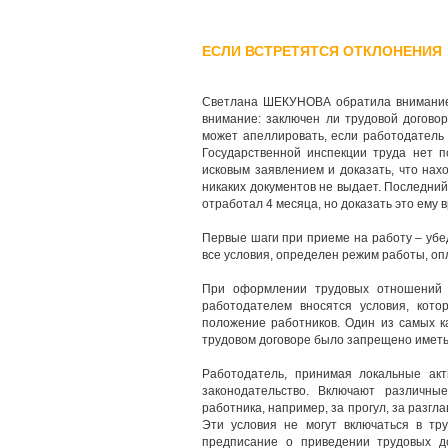
ЕСЛИ ВСТРЕТЯТСЯ ОТКЛОНЕНИЯ
Светлана ШЕКУНОВА обратила внимание н
внимание: заключен ли трудовой догово
может апеллировать, если работодатель 
Государственной инспекции труда нет п
исковым заявлением и доказать, что нах
никаких документов не выдает. Последни
отработал 4 месяца, но доказать это ему в
Первые шаги при приеме на работу – убе
все условия, определен режим работы, опл
При оформлении трудовых отношений ч
работодателем вносятся условия, кот
положение работников. Один из самых к
трудовом договоре было запрещено иметь
Работодатель, принимая локальные ак
законодательство. Включают различн
работника, например, за прогул, за разгл
Эти условия не могут включаться в тр
предписание о приведении трудовых д