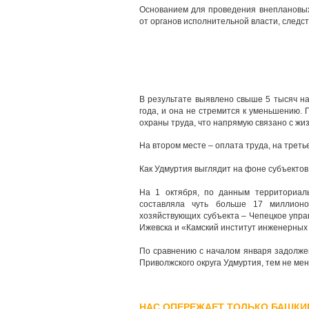
Основанием для проведения внеплановых
от органов исполнительной власти, следст
В результате выявлено свыше 5 тысяч 
года, и она не стремится к уменьшению.
охраны труда, что напрямую связано с жи
На втором месте – оплата труда, на трет
Как Удмуртия выглядит на фоне субъектов
На 1 октября, по данным территориаль
составляла чуть больше 17 миллионо
хозяйствующих субъекта
–
Чепецкое управ
Ижевска и «Камский институт инженерных
По сравнению с началом января задолжен
Приволжского округа Удмуртия, тем не ме
НАС ОПЕРЕЖАЕТ ТОЛЬКО БАШКИ