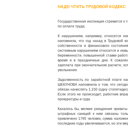
НАДО ЧТИТЬ ТРУДОВОЙ КОДЕКС
Государственная инспекция стремится к 
по оплате труда.
К нарушениям, например, относится н
напомнила, что год назад в Трудовой к
собственности и финансового состояни
системным нарушениям относится и невы
беременности, повышенной ставки работ
время и в праздничные дни. К сожален
зарплата при окончательном расчете, хо
увольнения.
Задолженность по заработной плате на
ШЕКУНОВА напомнила о том, что сегодня
обязан начислять 1,150 (одну стопятиде
Если этого не происходит, работник впр
прокуратуры и суда.
Казалось бы, мелкие ухищрения чреваты
штрафных санкций к ним связаны толь
привлечено 1795 человек, сумма наложе
последние годы увеличиваются, но эти ме