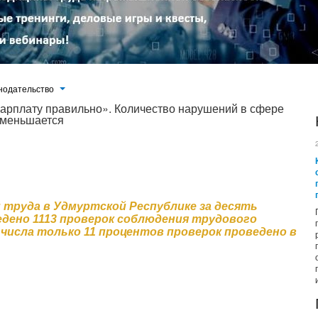
нодательство
зарплату правильно». Количество нарушений в сфере
уменьшается
десять месяцев текущего года проведено 1113 проверок соблюдения трудового законодательства. Из этого числа
ванием для проведения внеплановых проверок стали обращения граждан, а также информация, полученная от органов
выявлено свыше 5 тысяч нарушений. Цифра большая по сравнению с предыдущим периодом 2016 года, и она не
ервую позицию вышли вопросы охраны труда, что напрямую связано с жизнью и здоровьем работников...
 труда в Удмуртской Республике за десять
едено 1113 проверок соблюдения трудового
числа только 11 процентов проверок проведено в