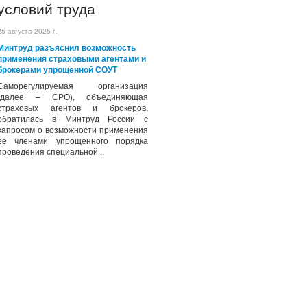
условий труда
25 августа 2025 г.
Минтруд разъяснил возможность
применения страховыми агентами и
брокерами упрощенной СОУТ
Саморегулируемая организация
(далее – СРО), объединяющая
страховых агентов и брокеров,
обратилась в Минтруд России с
запросом о возможности применения
ее членами упрощенного порядка
проведения специальной...