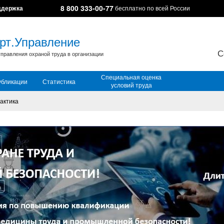
8 800 333-00-77
ддержка
бесплатно по всей России
рт.Управление
С
правления охраной труда в организации
Специальная оценка
убликации
Статистика
условий труда
актика