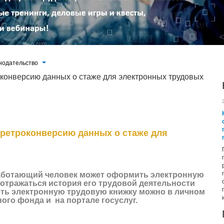
нодательство
конверсию данных о стаже для электронных трудовых
 человек может оформить электронную трудовую книжку. В ней будет
ьности начиная с 2020 года. Посмотреть электронную трудовую книжку
ионного фонда и на портале госуслуг.
ретроконверсию данных о стаже для
работающий человек может оформить электронную
 отражаться история его трудовой деятельности
реть электронную трудовую книжку можно в личном
ого фонда и на портале госуслуг.