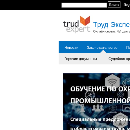
Поиск
По
Труд-Экспе
Онлайн сервис №1 для у
Новости
Законодательство
П
Горячие документы
Судебная пр