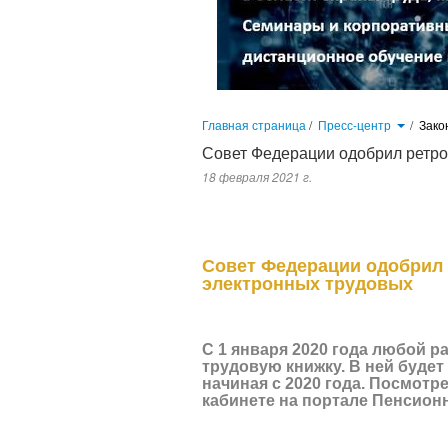
Главная страница
/
Пресс-центр
/
Зако
Совет Федерации одобрил ретро
18 февраля 2021 г.
С 1 января 2020 года любой работающий
отражаться история его трудовой деятел
можно в личном кабинете на портале Пенс
Совет Федерации одобрил 
электронных трудовых
С 1 января 2020 года любой 
трудовую книжку. В ней будет
начиная с 2020 года. Посмот
кабинете на портале Пенсионн