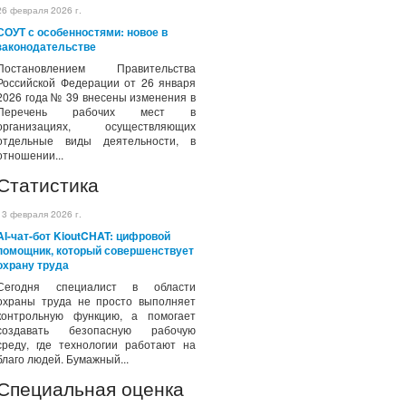
26 февраля 2026 г.
СОУТ с особенностями: новое в
законодательстве
Постановлением Правительства
Российской Федерации от 26 января
2026 года № 39 внесены изменения в
Перечень рабочих мест в
организациях, осуществляющих
отдельные виды деятельности, в
отношении...
Статистика
13 февраля 2026 г.
AI-чат-бот KioutCHAT: цифровой
помощник, который совершенствует
охрану труда
Сегодня специалист в области
охраны труда не просто выполняет
контрольную функцию, а помогает
создавать безопасную рабочую
среду, где технологии работают на
благо людей. Бумажный...
Специальная оценка