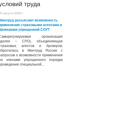
условий труда
25 августа 2025 г.
Минтруд разъяснил возможность
применения страховыми агентами и
брокерами упрощенной СОУТ
Саморегулируемая организация
(далее – СРО), объединяющая
страховых агентов и брокеров,
обратилась в Минтруд России с
запросом о возможности применения
ее членами упрощенного порядка
проведения специальной...