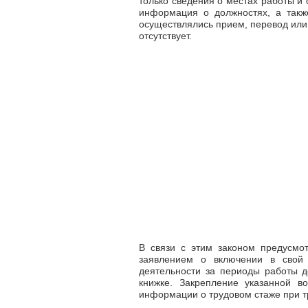
только сведения о местах работы и 
информация о должностях, а такж
осуществлялись прием, перевод или 
отсутствует.
В связи с этим законом предусмо
заявлением о включении в свой 
деятельности за периоды работы до
книжке. Закрепление указанной в
информации о трудовом стаже при т