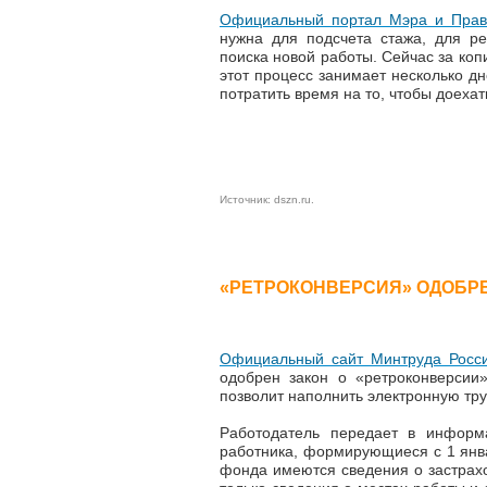
Официальный портал Мэра и Прав
нужна для подсчета стажа, для р
поиска новой работы. Сейчас за ко
этот процесс занимает несколько дн
потратить время на то, чтобы доехат
Источник:
dszn.ru
.
«РЕТРОКОНВЕРСИЯ» ОДОБР
Официальный сайт Минтруда Росс
одобрен закон о «ретроконверсии
позволит наполнить электронную тру
Работодатель передает в информ
работника, формирующиеся с 1 янв
фонда имеются сведения о застрахо