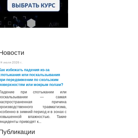
Новости
24 июля 2026 г.
Как избежать падения из-за
спотыкания или поскальзывания
при передвижении по скользким
поверхностям или мокрым полам?
Падение при спотыкании или
поскальзывании — самая
распространенная причина
производственного травматизма,
особенно в зимний период и в зонах с
повышенной влажностью. Такие
инциденты приводят к...
Публикации