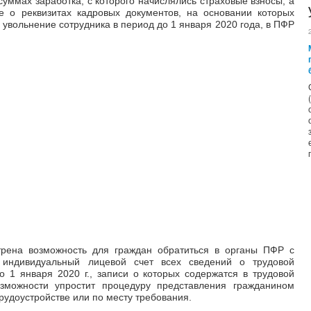
суммах заработка, с которого начислялись страховые взносы, а
е о реквизитах кадровых документов, на основании которых
увольнение сотрудника в период до 1 января 2020 года, в ПФР
трена возможность для граждан обратиться в органы ПФР с
индивидуальный лицевой счет всех сведений о трудовой
 1 января 2020 г., записи о которых содержатся в трудовой
озможности упростит процедуру представления гражданином
рудоустройстве или по месту требования.