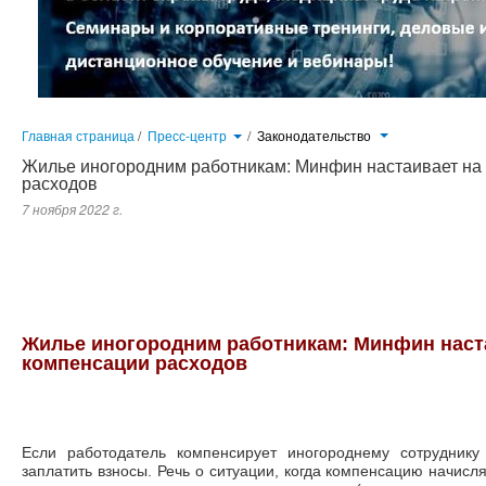
Главная страница
/
Пресс-центр
/
Законодательство
Жилье иногородним работникам: Минфин настаивает на 
расходов
7 ноября 2022 г.
Если работодатель компенсирует иногороднему сотруднику расходы по найму жилья, нужно заплатить взносы. Реч
или трудовому договору, а не по закону (в т.ч. региональному) либо муниципальному акту...
Жилье иногородним работникам: Минфин наста
компенсации расходов
Если работодатель компенсирует иногороднему сотрудник
заплатить взносы. Речь о ситуации, когда компенсацию начисл