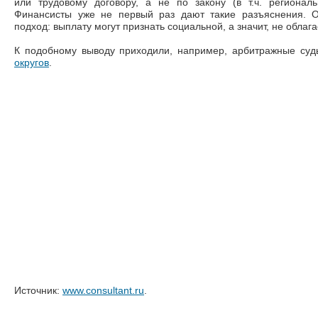
или трудовому договору, а не по закону (в т.ч. регионал
Финансисты уже не первый раз дают такие разъяснения. О
подход: выплату могут признать социальной, а значит, не облаг
К подобному выводу приходили, например, арбитражные су
округов
.
Источник:
www.consultant.ru
.