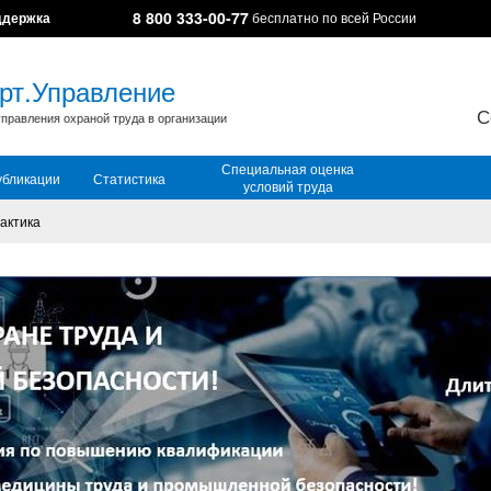
8 800 333-00-77
ддержка
бесплатно по всей России
рт.Управление
С
правления охраной труда в организации
Специальная оценка
убликации
Статистика
условий труда
актика