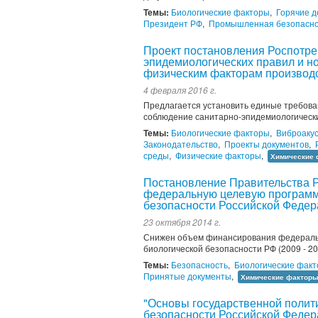
Темы:
Биологические факторы
,
Горячие 
Президент РФ
,
Промышленная безопасно
Проект постановления Роспотре
эпидемиологических правил и н
физическим факторам производ
4 февраля 2016 г.
Предлагается установить единые требова
соблюдение санитарно-эпидемиологически
Темы:
Биологические факторы
,
Виброаку
Законодательство
,
Проекты документов
,
среды
,
Физические факторы
,
Химические
Постановление Правительства Р
федеральную целевую программу
безопасности Российской Федера
23 октября 2014 г.
Снижен объем финансирования федеральн
биологической безопасности РФ (2009 - 20
Темы:
Безопасность
,
Биологические фак
Принятые документы
,
Химические фактор
"Основы государственной полити
безопасности Российской Федер