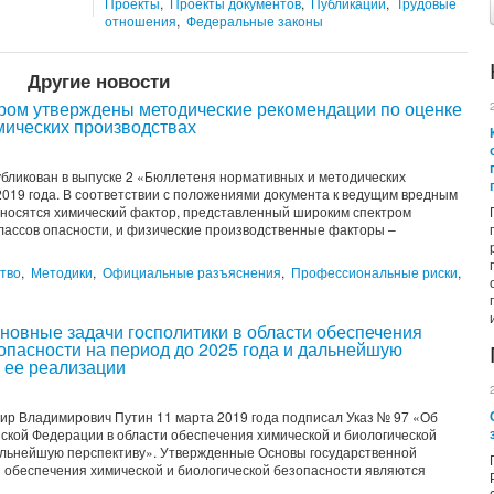
Проекты
,
Проекты документов
,
Публикации
,
Трудовые
отношения
,
Федеральные законы
Другие новости
ором утверждены методические рекомендации по оценке
мических производствах
убликован в выпуске 2 «Бюллетеня нормативных и методических
019 года. В соответствии с положениями документа к ведущим вредным
тносятся химический фактор, представленный широким спектром
классов опасности, и физические производственные факторы –
тво
,
Методики
,
Официальные разъяснения
,
Профессиональные риски
,
новные задачи госполитики в области обеспечения
опасности на период до 2025 года и дальнейшую
 ее реализации
р Владимирович Путин 11 марта 2019 года подписал Указ № 97 «Об
ской Федерации в области обеспечения химической и биологической
дальнейшую перспективу». Утвержденные Основы государственной
и обеспечения химической и биологической безопасности являются