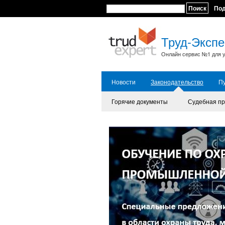
Поиск
По
Труд-Экспе
Онлайн сервис №1 для у
Новости
Законодательство
П
Горячие документы
Судебная пр