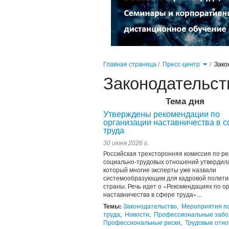
Главная страница
/
Пресс-центр
/
Зако
Законодательст
Тема дня
Утверждены рекомендации по
организации наставничества в 
труда
30 июня 2026 г.
Российская трехсторонняя комиссия по р
социально-трудовых отношений утвердила
который многие эксперты уже назвали
системообразующим для кадровой полити
страны. Речь идет о «Рекомендациях по о
наставничества в сфере труда»...
Темы:
Законодательство
,
Мероприятия п
труда
,
Новости
,
Профессиональные забо
Профессиональные риски
,
Трудовые отн