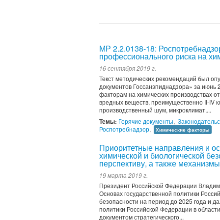
МР 2.2.0138-18: Роспотребнадз
профессионального риска на хи
16 сентября 2019 г.
Текст методических рекомендаций был оп
документов Госсанэпиднадзора» за июнь 2
факторам на химических производствах о
вредных веществ, преимущественно II-IV 
производственный шум, микроклимат,...
Темы:
Горячие документы
,
Законодательс
Роспотребнадзор
,
Химические факторы
Приоритетные направления и ос
химической и биологической без
перспективу, а также механизмы
19 марта 2019 г.
Президент Российской Федерации Владими
Основах государственной политики Россий
безопасности на период до 2025 года и 
политики Российской Федерации в област
документом стратегического...