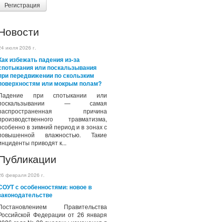
Регистрация
Новости
24 июля 2026 г.
Как избежать падения из-за
спотыкания или поскальзывания
при передвижении по скользким
поверхностям или мокрым полам?
Падение при спотыкании или
поскальзывании — самая
распространенная причина
производственного травматизма,
особенно в зимний период и в зонах с
повышенной влажностью. Такие
инциденты приводят к...
Публикации
26 февраля 2026 г.
СОУТ с особенностями: новое в
законодательстве
Постановлением Правительства
Российской Федерации от 26 января