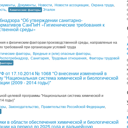
документы
,
Документы
,
Новости
,
Новости ассоциации
,
Охрана труда
,
сть
,
Эталон
Химические факторы
бнадзора "Об утверждении санитарно-
ормативов СанПиН «Гигиенические требования к
ственной среды»
ния к физическим факторам производственной среды, направленые на
х требований при организации условий труда
стические факторы
,
Вредные и (или) опасные факторы
,
Роспотребнадзор
,
Санитария
,
Трудовые отношения
,
Факторы трудовой
 факторы
Ф от 17.10.2014 № 1068 "О внесении изменений в
 "Национальная система химической и биологической
ции (2009 - 2014 годы)"
ой целевой программы "Национальная система химической и
14 годы)"
торы
,
Законодательство
,
Правительство Российской Федерации
,
ы
ки в области обеспечения химической и биологической
ации на период до 2025 года и дальнейшую