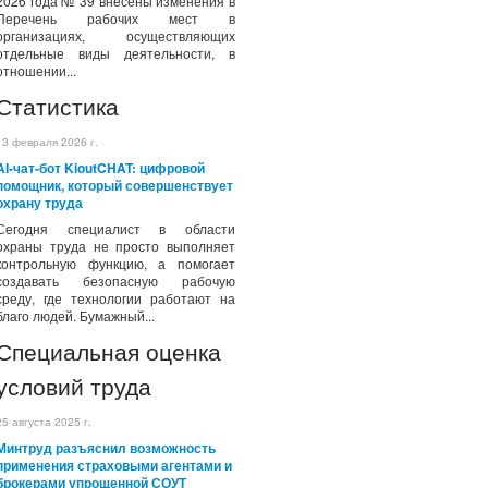
2026 года № 39 внесены изменения в
Перечень рабочих мест в
организациях, осуществляющих
отдельные виды деятельности, в
отношении...
Статистика
13 февраля 2026 г.
AI-чат-бот KioutCHAT: цифровой
помощник, который совершенствует
охрану труда
Сегодня специалист в области
охраны труда не просто выполняет
контрольную функцию, а помогает
создавать безопасную рабочую
среду, где технологии работают на
благо людей. Бумажный...
Специальная оценка
условий труда
25 августа 2025 г.
Минтруд разъяснил возможность
применения страховыми агентами и
брокерами упрощенной СОУТ