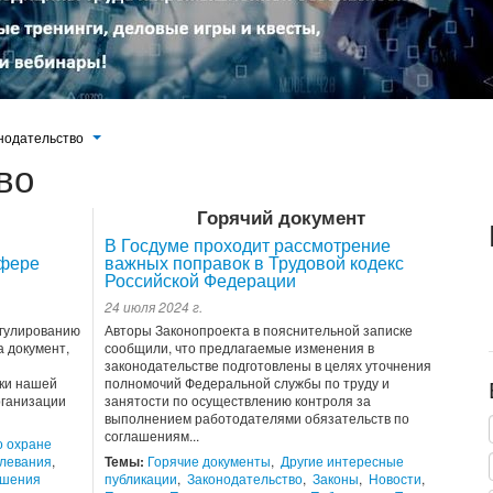
нодательство
во
Горячий документ
В Госдуме проходит рассмотрение
сфере
важных поправок в Трудовой кодекс
Российской Федерации
24 июля 2024 г.
егулированию
Авторы Законопроекта в пояснительной записке
 документ,
сообщили, что предлагаемые изменения в
законодательстве подготовлены в целях уточнения
ки нашей
полномочий Федеральной службы по труду и
рганизации
занятости по осуществлению контроля за
выполнением работодателями обязательств по
соглашениям...
о охране
левания
,
Темы:
Горячие документы
,
Другие интересные
ошения
публикации
,
Законодательство
,
Законы
,
Новости
,