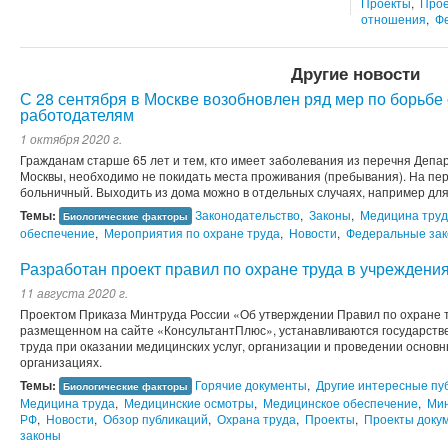
Проекты
,
Прое
отношения
,
Ф
Другие новости
С 28 сентября в Москве возобновлен ряд мер по борьбе 
работодателям
1 октября 2020 г.
Гражданам старше 65 лет и тем, кто имеет заболевания из перечня Деп
Москвы, необходимо не покидать места проживания (пребывания). На пер
больничный. Выходить из дома можно в отдельных случаях, например для п
Темы:
Законодательство
,
Законы
,
Медицина тру
Биологические факторы
обеспечение
,
Мероприятия по охране труда
,
Новости
,
Федеральные за
Разработан проект правил по охране труда в учреждени
11 августа 2020 г.
Проектом Приказа Минтруда России «Об утверждении Правил по охране 
размещенном на сайте «КонсультантПлюс», устанавливаются государст
труда при оказании медицинских услуг, организации и проведении основн
организациях.
Темы:
Горячие документы
,
Другие интересные пу
Биологические факторы
Медицина труда
,
Медицинские осмотры
,
Медицинское обеспечение
,
Мин
РФ
,
Новости
,
Обзор публикаций
,
Охрана труда
,
Проекты
,
Проекты доку
законы