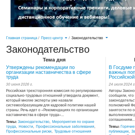
Главная страница
/
Пресс-центр
/
Законодательство
Законодательство
Тема дня
Утверждены рекомендации по
В Госдуме 
организации наставничества в сфере
важных поп
труда
Российской
30 июня 2026 г.
24 июля 2024 г
Российская трехсторонняя комиссия по регулированию
Авторы Законо
социально-трудовых отношений утвердила документ,
сообщили, что
который многие эксперты уже назвали
законодательс
системообразующим для кадровой политики нашей
полномочий Фе
страны. Речь идет о «Рекомендациях по организации
занятости по 
наставничества в сфере труда»...
выполнением р
соглашениям...
Темы:
Законодательство
,
Мероприятия по охране
труда
,
Новости
,
Профессиональные заболевания
,
Темы:
Горячие
Профессиональные риски
,
Трудовые отношения
публикации
,
З