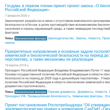
Госдума: в первом чтении принят проект закона «О биол
Российской Федерации»
7 февраля 2020 г.
Законопроект разработан в связи с отсутствием комплексного регулиров
безопасности в России, в целях противодействия возникновению биологи
населения и охраны окружающей среды, а также ликвидации последствий
факторов.
Темы:
Законодательство
,
Законы
,
Новости
,
Прое
Биологические факторы
законы
Приоритетные направления и основные задачи госполит
химической и биологической безопасности на период до
перспективу, а также механизмы ее реализации
19 марта 2019 г.
Президент Российской Федерации Владимир Владимирович Путин 11 март
Основах государственной политики Российской Федерации в области обес
безопасности на период до 2025 года и дальнейшую перспективу». Утве
политики Российской Федерации в области обеспечения химической и би
документом стратегического...
Темы:
Горячие документы
,
Документы
,
Новости
,
Биологические факторы
Президент РФ
,
Промышленная безопасность
,
Химические факторы
,
Эта
Проект постановления Роспотребнадзора "Об утвержден
эпидемиологических правил и нормативов СанПиН «Гиги