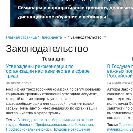
Главная страница
/
Пресс-центр
/
Законодательство
Законодательство
Тема дня
Утверждены рекомендации по
В Госдуме 
организации наставничества в сфере
важных поп
труда
Российской
30 июня 2026 г.
24 июля 2024 г
Российская трехсторонняя комиссия по регулированию
Авторы Законо
социально-трудовых отношений утвердила документ,
сообщили, что
который многие эксперты уже назвали
законодательс
системообразующим для кадровой политики нашей
полномочий Фе
страны. Речь идет о «Рекомендациях по организации
занятости по 
наставничества в сфере труда»...
выполнением р
соглашениям...
Темы:
Законодательство
,
Мероприятия по охране
труда
,
Новости
,
Профессиональные заболевания
,
Темы:
Горячие
Профессиональные риски
,
Трудовые отношения
публикации
,
З