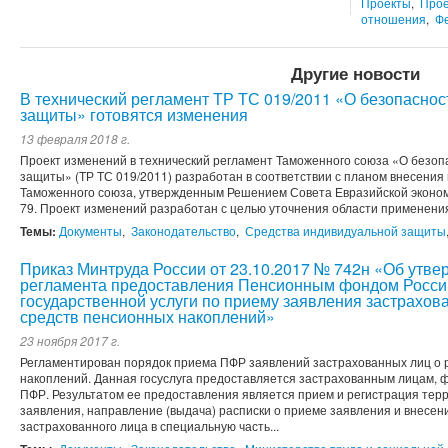
Проекты
,
Прое
отношения
,
Ф
Другие новости
В технический регламент ТР ТС 019/2011 «О безопаснос
защиты» готовятся изменения
13 февраля 2018 г.
Проект изменений в технический регламент Таможенного союза «О безоп
защиты» (ТР ТС 019/2011) ‎разработан в соответствии с планом внесения
Таможенного союза, утвержденным Решением Совета Евразийской экономи
79. Проект изменений разработан с целью уточнения области применения 
Темы:
Документы
,
Законодательство
,
Средства индивидуальной защиты
Приказ Минтруда России от 23.10.2017 № 742н «Об утв
регламента предоставления Пенсионным фондом Росси
государственной услуги по приему заявления застрахов
средств пенсионных накоплений»
23 ноября 2017 г.
Регламентирован порядок приема ПФР заявлений застрахованных лиц о 
накоплений. Данная госуслуга предоставляется застрахованным лицам,
ПФР. Результатом ее предоставления является прием и регистрация те
заявления, направление (выдача) расписки о приеме заявления и внесен
застрахованного лица в специальную часть...