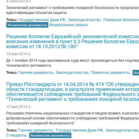
9 июня 2014 г.
Технический регламент о требованиях пожарной безопасности предлага
идентификации объектов защиты
Темы:
Государственная Дума РФ
,
Законодательство
,
Пожарная безопасн
Федеральные законы
Технические регламенты
Решение Коллегии Евразийской экономической комиссии 
внесении изменения в пункт 2.3 Решения Коллегии Евра
комиссии от 18.10.2012 № 190"
19 мая 2014 г.
До 1 ноября 2014 года маломерные суда могут производиться без подтв
технического регламента
Темы:
Горячие документы
,
Законодательство
,
Принятые документы
,
Те
Приказ Росстандарта от 16.04.2014 № 474 "Об утвержде
области стандартизации, в результате применения кото
обеспечивается соблюдение требований Федерального з
"Технический регламент о требованиях пожарной безопа
12 мая 2014 г.
Расширен перечень национальных стандартов и сводов правил, в резуль
добровольной основе обеспечивается соблюдение требований Федерально
требованиях пожарной безопасности"
Темы:
Горячие документы
,
Государственная Дума РФ
,
Законодательство
Стандарты
,
Технические регламенты