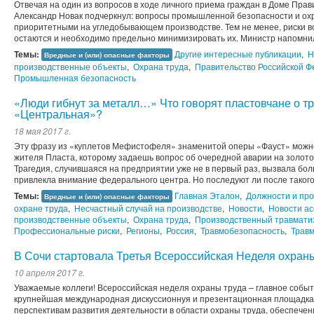
Отвечая на один из вопросов в ходе личного приема граждан в Доме Прав
Александр Новак подчеркнул: вопросы промышленной безопасности и охр
приоритетными на угледобывающем производстве. Тем не менее, риски 
остаются и необходимо предельно минимизировать их. Министр напомнил, 
Темы:
Другие интересные публикации
,
Н
Вредные и (или) опасные факторы
производственные объекты
,
Охрана труда
,
Правительство Российской 
Промышленная безопасность
«Люди гибнут за металл…» Что говорят пластовчане о т
«Центральная»?
18 мая 2017 г.
Эту фразу из «куплетов Мефистофеля» знаменитой оперы «Фауст» можно
жителя Пласта, которому задаешь вопрос об очередной аварии на золо
Трагедия, случившаяся на предприятии уже не в первый раз, вызвала б
привлекла внимание федерального центра. Но последуют ли после такого 
Темы:
Главная Эталон
,
Должности и пр
Вредные и (или) опасные факторы
охране труда
,
Несчастный случай на производстве
,
Новости
,
Новости а
производственные объекты
,
Охрана труда
,
Производственный травмати
Профессиональные риски
,
Регионы
,
Россия
,
Травмобезопасность
,
Травм
В Сочи стартовала Третья Всероссийская Неделя охран
10 апреля 2017 г.
Уважаемые коллеги! Всероссийская неделя охраны труда – главное событ
крупнейшая международная дискуссионнуя и презентационная площадка
перспективам развития деятельности в области охраны труда, обеспечен