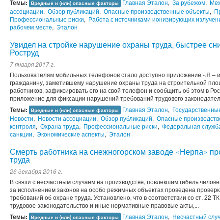
Темы:
Главная Эталон
,
За рубежом
,
Ме
Вредные и (или) опасные факторы
ассоциации
,
Обзор публикаций
,
Опасные производственные объекты
,
П
Профессиональные риски
,
Работа с источниками ионизирующих излучен
рабочем месте
,
Эталон
Увидел на стройке нарушение охраны труда, быстрее сн
Роструд
7 января 2017 г.
Пользователям мобильных телефонов стало доступно приложение «Я – 
гражданину, заметившему нарушение охраны труда на строительной пло
работников, зафиксировать его на свой телефон и сообщить об этом в Рос
приложение для фиксации нарушений требований трудового законодательс
Темы:
Главная Эталон
,
Государственны
Вредные и (или) опасные факторы
Новости
,
Новости ассоциации
,
Обзор публикаций
,
Опасные производств
контроля
,
Охрана труда
,
Профессиональные риски
,
Федеральная служба
санкции
,
Экономические аспекты
,
Эталон
Смерть работника на снежногорском заводе «Нерпа» пр
труда
26 декабря 2016 г.
В связи с несчастным случаем на производстве, повлекшим гибель челов
за исполнением законов на особо режимных объектах проведена прове
требований об охране труда. Установлено, что в соответствии со ст. 22 
трудовое законодательство и иные нормативные правовые акты,...
Темы:
Главная Эталон
,
Несчастный случ
Вредные и (или) опасные факторы