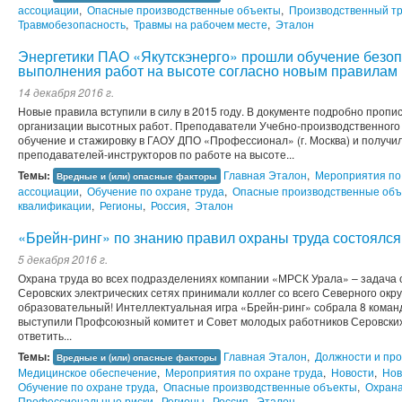
ассоциации
,
Опасные производственные объекты
,
Производственный т
Травмобезопасность
,
Травмы на рабочем месте
,
Эталон
Энергетики ПАО «Якутскэнерго» прошли обучение безо
выполнения работ на высоте согласно новым правилам 
14 декабря 2016 г.
Новые правила вступили в силу в 2015 году. В документе подробно проп
организации высотных работ. Преподаватели Учебно-производственного
обучение и стажировку в ГАОУ ДПО «Профессионал» (г. Москва) и получил
преподавателей-инструкторов по работе на высоте...
Темы:
Главная Эталон
,
Мероприятия по
Вредные и (или) опасные факторы
ассоциации
,
Обучение по охране труда
,
Опасные производственные объ
квалификации
,
Регионы
,
Россия
,
Эталон
«Брейн-ринг» по знанию правил охраны труда состоялся
5 декабря 2016 г.
Охрана труда во всех подразделениях компании «МРСК Урала» – задача 
Серовских электрических сетях принимали коллег со всего Северного окру
образовательный! Интеллектуальная игра «Брейн-ринг» собрала 8 кома
выступили Профсоюзный комитет и Совет молодых работников Серовских
ответить...
Темы:
Главная Эталон
,
Должности и пр
Вредные и (или) опасные факторы
Медицинское обеспечение
,
Мероприятия по охране труда
,
Новости
,
Нов
Обучение по охране труда
,
Опасные производственные объекты
,
Охрана
Профессиональные риски
,
Регионы
,
Россия
,
Эталон