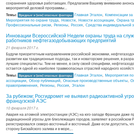
сохранения здоровья работающих. Предлагаем Вашему вниманию анонс
мероприятий деловой программы...
Темы:
Главная Эталон
,
Компенсации за 
Вредные и (или) опасные факторы
Мероприятия по охране труда
,
Новости
,
Новости ассоциации
,
Охрана т
Профессиональные риски
,
Регионы
,
Россия
,
Средства индивидуальной 
Инновации Всероссийской Недели охраны труда на служ
работников нефтегазодобывающих предприятий
21 февраля 2017 г.
Будучи приоритетным направлением российской экономики, нефтегазодо
развитии как традиционные подходы, так и новаторские решения, в разра
лучшие специалисты. Тем не менее, в силу своей специфики, нефтегазод
остается одной из наиболее травмоопасных отраслей народного хозяйства
Темы:
Главная Эталон
,
Мероприятия по
Вредные и (или) опасные факторы
ассоциации
,
Обзор публикаций
,
Опасные производственные объекты
,
О
правоприменения
,
Регионы
,
Россия
,
Эталон
За рубежом: Росгидромет не выявил радиоактивной угро
французской АЭС
10 февраля 2017 г.
Авария на атомной электростанции (АЭС) на юго-западе Франции даже п
радиационной угрозы для близлежащих городов, заявляют в российском 
регистрировался северо-восточный и восточный. Даже если допустить, чт
сторону Бискайского залива и в море,...