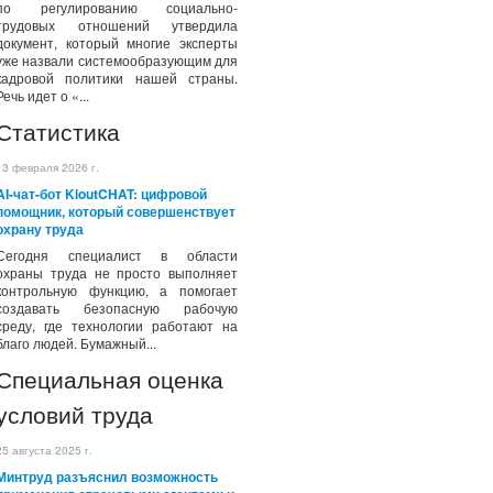
по регулированию социально-
трудовых отношений утвердила
документ, который многие эксперты
уже назвали системообразующим для
кадровой политики нашей страны.
Речь идет о «...
Статистика
13 февраля 2026 г.
AI-чат-бот KioutCHAT: цифровой
помощник, который совершенствует
охрану труда
Сегодня специалист в области
охраны труда не просто выполняет
контрольную функцию, а помогает
создавать безопасную рабочую
среду, где технологии работают на
благо людей. Бумажный...
Специальная оценка
условий труда
25 августа 2025 г.
Минтруд разъяснил возможность