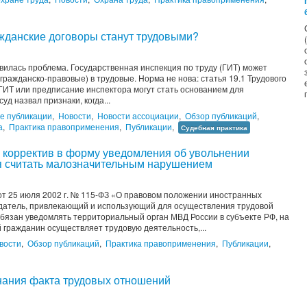
жданские договоры станут трудовыми?
вилась проблема. Государственная инспекция по труду (ГИТ) может
ражданско-правовые) в трудовые. Норма не нова: статья 19.1 Трудового
 ГИТ или предписание инспектора могут стать основанием для
д назвал признаки, когда...
е публикации
,
Новости
,
Новости ассоциации
,
Обзор публикаций
,
а
,
Практика правоприменения
,
Публикации
,
Судебная практика
 корректив в форму уведомления об увольнении
я считать малозначительным нарушением
а от 25 июля 2002 г. № 115-ФЗ «О правовом положении иностранных
датель, привлекающий и использующий для осуществления трудовой
бязан уведомлять территориальный орган МВД России в субъекте РФ, на
гражданин осуществляет трудовую деятельность,...
вости
,
Обзор публикаций
,
Практика правоприменения
,
Публикации
,
знания факта трудовых отношений