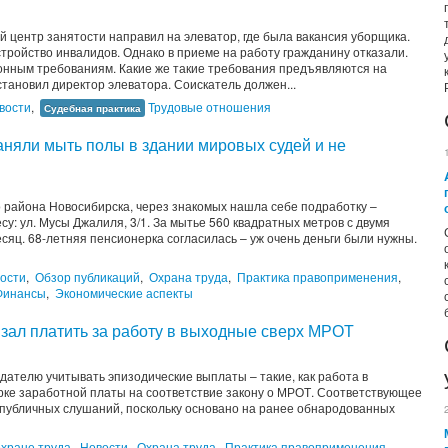
центр занятости направил на элеватор, где была вакансия уборщика.
стройство инвалидов. Однако в приеме на работу гражданину отказали.
онным требованиям. Какие же такие требования предъявляются на
тановил директор элеватора. Соискатель должен...
вости
,
Трудовые отношения
Судебная практика
наняли мыть полы в здании мировых судей и не
 района Новосибирска, через знакомых нашла себе подработку –
су: ул. Мусы Джалиля, 3/1. За мытье 560 квадратных метров с двумя
сяц. 68-летняя пенсионерка согласилась – уж очень деньги были нужны.
ости
,
Обзор публикаций
,
Охрана труда
,
Практика правоприменения
,
Финансы
,
Экономические аспекты
язал платить за работу в выходные сверх МРОТ
ателю учитывать эпизодические выплаты – такие, как работа в
рке заработной платы на соответствие закону о МРОТ. Соответствующее
публичных слушаний, поскольку основано на ранее обнародованных
хране труда
,
Новости
,
Охрана труда
,
Практика правоприменения
,