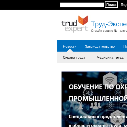
Поиск
По
Труд-Экспе
Онлайн сервис №1 для у
Новости
Законодательство
П
Охрана труда
Медицина труда