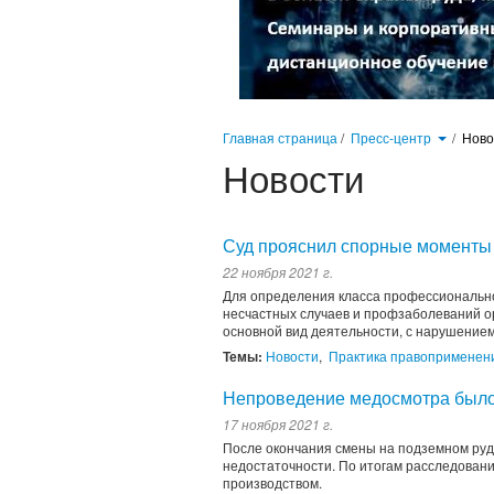
Главная страница
/
Пресс-центр
/
Нов
Новости
Суд прояснил спорные моменты 
22 ноября 2021 г.
Для определения класса профессионально
несчастных случаев и профзаболеваний 
основной вид деятельности, с нарушением
Темы:
Новости
,
Практика правоприменен
Непроведение медосмотра было 
17 ноября 2021 г.
После окончания смены на подземном рудн
недостаточности. По итогам расследовани
производством.