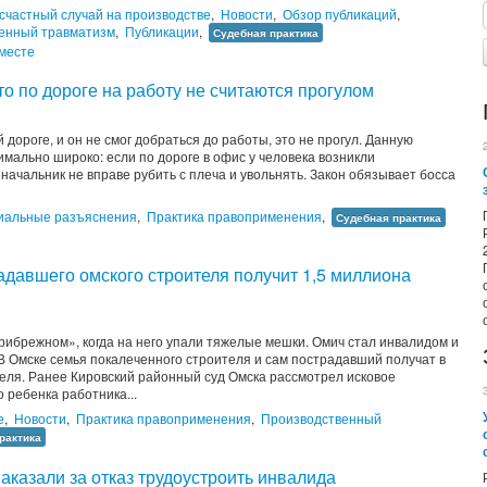
счастный случай на производстве
,
Новости
,
Обзор публикаций
,
енный травматизм
,
Публикации
,
Судебная практика
месте
то по дороге на работу не считаются прогулом
 дороге, и он не смог добраться до работы, это не прогул. Данную
мально широко: если по дороге в офис у человека возникли
чальник не вправе рубить с плеча и увольнять. Закон обязывает босса
альные разъяснения
,
Практика правоприменения
,
Судебная практика
адавшего омского строителя получит 1,5 миллиона
ибрежном», когда на него упали тяжелые мешки. Омич стал инвалидом и
В Омске семья покалеченного строителя и сам пострадавший получат в
теля. Ранее Кировский районный суд Омска рассмотрел исковое
 ребенка работника...
е
,
Новости
,
Практика правоприменения
,
Производственный
рактика
казали за отказ трудоустроить инвалида