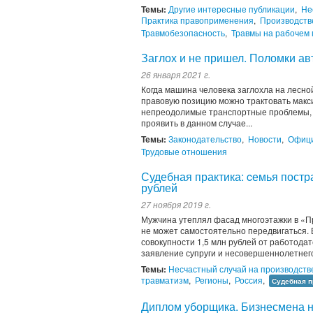
Темы:
Другие интересные публикации
,
Не
Практика правоприменения
,
Производств
Травмобезопасность
,
Травмы на рабочем 
Заглох и не пришел. Поломки ав
26 января 2021 г.
Когда машина человека заглохла на лесной
правовую позицию можно трактовать макси
непреодолимые транспортные проблемы, на
проявить в данном случае...
Темы:
Законодательство
,
Новости
,
Офици
Трудовые отношения
Судебная практика: cемья постр
рублей
27 ноября 2019 г.
Мужчина утеплял фасад многоэтажки в «Пр
не может самостоятельно передвигаться. 
совокупности 1,5 млн рублей от работода
заявление супруги и несовершеннолетнего
Темы:
Несчастный случай на производств
травматизм
,
Регионы
,
Россия
,
Судебная п
Диплом уборщика. Бизнесмена на