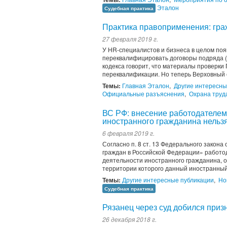
Эталон
Судебная практика
Практика правоприменения: гра
27 февраля 2019 г.
У HR-специалистов и бизнеса в целом поя
переквалифицировать договоры подряда (г
кодекса говорит, что материалы проверки
переквалификации. Но теперь Верховный су
Темы:
Главная Эталон
,
Другие интересны
Официальные разъяснения
,
Охрана труд
ВС РФ: внесение работодателем
иностранного гражданина нельз
6 февраля 2019 г.
Согласно п. 8 ст. 13 Федерального закон
граждан в Российской Федерации» работо
деятельности иностранного гражданина, о
территории которого данный иностранный 
Темы:
Другие интересные публикации
,
Но
Судебная практика
Рязанец через суд добился при
26 декабря 2018 г.