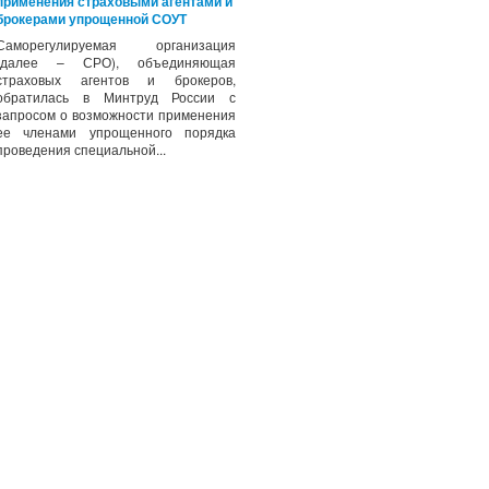
применения страховыми агентами и
брокерами упрощенной СОУТ
Саморегулируемая организация
(далее – СРО), объединяющая
страховых агентов и брокеров,
обратилась в Минтруд России с
запросом о возможности применения
ее членами упрощенного порядка
проведения специальной...