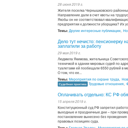
28 июня 2019 г.
Жителя поселка Чернышковского районный 
Направление дали в счет квоты на трудоу
Якобы он не соответствовал квалификаци
предприятии к должности уборщика? Их ус
Темы:
Другие интересные публикации
,
Но
Дело тут нечисто: пенсионерку 
заплатили за работу
29 мая 2019 г.
Людмила Якимова, жительница Советского
техничкой в здании мировых судей по адре
туалетами ей пообещали 6550 рублей в ме
О том, что ее...
Темы:
Мероприятия по охране труда
,
Нов
Трудовые отношения
,
Судебная практика
Оплачивать отдельно: КС РФ об
15 апреля 2019 г.
Конституционный суд РФ запретил работод
выходные и праздничные дни – при прове
постановление вынесено без проведения 
правовых позициях суда.
Темы:
Главная Эталон
,
Мероприятия по о