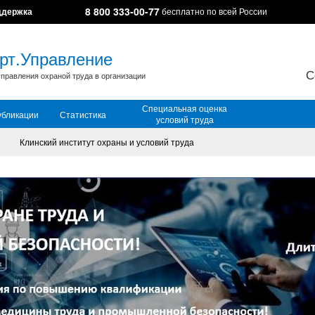
8 800 333-00-77
ддержка
бесплатно по всей России
рт.Управление
С
правления охраной труда в организации
Специальная оценка
убликации
Статистика
условий труда
Клинский институт охраны и условий труда