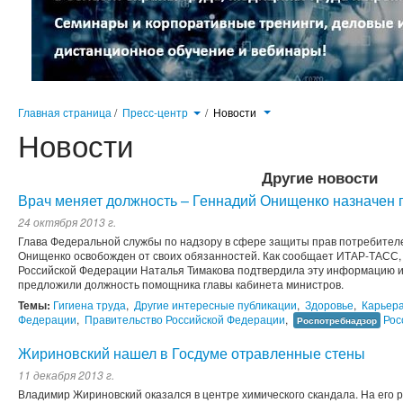
Главная страница
/
Пресс-центр
/
Новости
Новости
Другие новости
Врач меняет должность – Геннадий Онищенко назначен
24 октября 2013 г.
Глава Федеральной службы по надзору в сфере защиты прав потребителе
Онищенко освобожден от своих обязанностей. Как сообщает ИТАР-ТАСС,
Российской Федерации Наталья Тимакова подтвердила эту информацию и
предложили должность помощника главы кабинета министров.
Темы:
Гигиена труда
,
Другие интересные публикации
,
Здоровье
,
Карьер
Федерации
,
Правительство Российской Федерации
,
Рос
Роспотребнадзор
Жириновский нашел в Госдуме отравленные стены
11 декабря 2013 г.
Владимир Жириновский оказался в центре химического скандала. На его