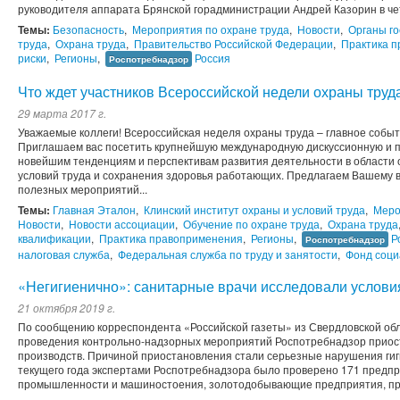
руководителя аппарата Брянской горадминистрации Андрей Казорин в чет
Темы:
Безопасность
,
Мероприятия по охране труда
,
Новости
,
Органы го
труда
,
Охрана труда
,
Правительство Российской Федерации
,
Практика 
риски
,
Регионы
,
Россия
Роспотребнадзор
Что ждет участников Всероссийской недели охраны труд
29 марта 2017 г.
Уважаемые коллеги! Всероссийская неделя охраны труда – главное событ
Приглашаем вас посетить крупнейшую международную дискуссионную и 
новейшим тенденциям и перспективам развития деятельности в области 
условий труда и сохранения здоровья работающих. Предлагаем Вашему
полезных мероприятий...
Темы:
Главная Эталон
,
Клинский институт охраны и условий труда
,
Меро
Новости
,
Новости ассоциации
,
Обучение по охране труда
,
Охрана труда
квалификации
,
Практика правоприменения
,
Регионы
,
Р
Роспотребнадзор
налоговая служба
,
Федеральная служба по труду и занятости
,
Фонд соци
«Негигиенично»: санитарные врачи исследовали условия
21 октября 2019 г.
По сообщению корреспондента «Российской газеты» из Свердловской об
проведения контрольно-надзорных мероприятий Роспотребнадзор приост
производств. Причиной приостановления стали серьезные нарушения гиг
текущего года экспертами Роспотребнадзора было проверено 171 предп
промышленности и машиностоения, золотодобывающие предприятия, пред