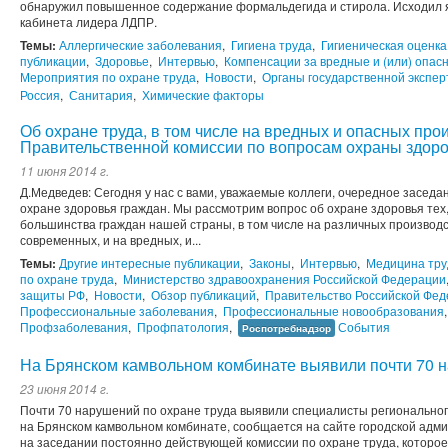
обнаружил повышенное содержание формальдегида и стирола. Исходил я
кабинета лидера ЛДПР.
Темы:
Аллергические заболевания
,
Гигиена труда
,
Гигиеническая оценка
публикации
,
Здоровье
,
Интервью
,
Компенсации за вредные и (или) опас
Мероприятия по охране труда
,
Новости
,
Органы государственной экспер
Россия
,
Санитария
,
Химические факторы
Об охране труда, в том числе на вредных и опасных про
Правительственной комиссии по вопросам охраны здор
11 июня 2014 г.
Д.Медведев: Сегодня у нас с вами, уважаемые коллеги, очередное засед
охране здоровья граждан. Мы рассмотрим вопрос об охране здоровья тех,
большинства граждан нашей страны, в том числе на различных производст
современных, и на вредных, и...
Темы:
Другие интересные публикации
,
Законы
,
Интервью
,
Медицина тру
по охране труда
,
Министерство здравоохранения Российской Федерации
защиты РФ
,
Новости
,
Обзор публикаций
,
Правительство Российской Фе
Профессиональные заболевания
,
Профессиональные новообразования
Профзаболевания
,
Профпатология
,
События
Роспотребнадзор
На Брянском камвольном комбинате выявили почти 70 н
23 июня 2014 г.
Почти 70 нарушений по охране труда выявили специалисты регионально
на Брянском камвольном комбинате, сообщается на сайте городской адми
на заседании постоянно действующей комиссии по охране труда, котор