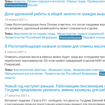
Темы:
Новости
,
Органы надзора и контроля
,
Охрана труда
,
Промышленн
Россия
Роспотребнадзор
Доля удаленной работы в общей занятости граждан выр
18 января 2021 г.
Глава Роспотребнадзора Анна Попова отметила, что после пандемии коро
это возможно, удаленный режим работы может сохраниться и далее.
Темы:
Мероприятия по охране труда
,
Министерство труда и социальной
Правительство Российской Федерации
,
Трудовые отнош
Роспотребнадзор
В Роспотребнадзоре назвали условие для отмены масоч
8 апреля 2021 г.
Отменить ношение масок в офисах можно будет, когда все сотрудники пр
переболеют коронавирусом. Об этом заявил заведующий отделом НИИ э
Покровский.
Темы:
Биологические факторы
,
Медицина труда
,
Медицинские осмотры
,
Официальные разъяснения
,
Правительство Российской Федерации
,
Рос
защиты
Новый год наступит раньше. Работающим пенсионерам х
Госдуме предложили увеличить зимние каникулы для р
27 августа 2021 г.
Интернет-издание «Газета.РУ» сообщило, что депутат Госдумы Евгений
о расширении периода предстоящих новогодних каникул для продолжаю