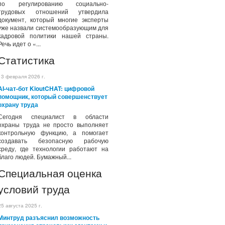
по регулированию социально-
трудовых отношений утвердила
документ, который многие эксперты
уже назвали системообразующим для
кадровой политики нашей страны.
Речь идет о «...
Статистика
13 февраля 2026 г.
AI-чат-бот KioutCHAT: цифровой
помощник, который совершенствует
охрану труда
Сегодня специалист в области
охраны труда не просто выполняет
контрольную функцию, а помогает
создавать безопасную рабочую
среду, где технологии работают на
благо людей. Бумажный...
Специальная оценка
условий труда
25 августа 2025 г.
Минтруд разъяснил возможность