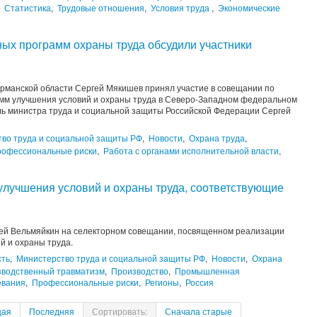
,
Статистика
,
Трудовые отношения
,
Условия труда
,
Экономические
ых программ охраны труда обсудили участники
урманской области Сергей Мякишев принял участие в совещании по
мм улучшения условий и охраны труда в Северо-Западном федеральном
ель министра труда и социальной защиты Российской Федерации Сергей
во труда и социальной защиты РФ
,
Новости
,
Охрана труда
,
офессиональные риски
,
Работа с органами исполнительной власти
,
улучшения условий и охраны труда, соответствующие
гей Вельмяйкин на селекторном совещании, посвященном реализации
й и охраны труда.
сть
,
Министерство труда и социальной защиты РФ
,
Новости
,
Охрана
водственный травматизм
,
Производство
,
Промышленная
евания
,
Профессиональные риски
,
Регионы
,
Россия
щая
Последняя
Сортировать:
Сначала старые