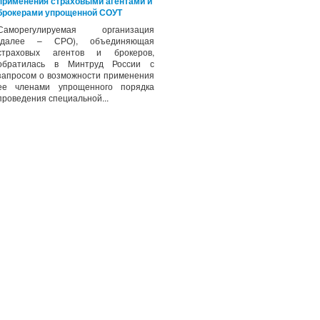
применения страховыми агентами и
брокерами упрощенной СОУТ
Саморегулируемая организация
(далее – СРО), объединяющая
страховых агентов и брокеров,
обратилась в Минтруд России с
запросом о возможности применения
ее членами упрощенного порядка
проведения специальной...