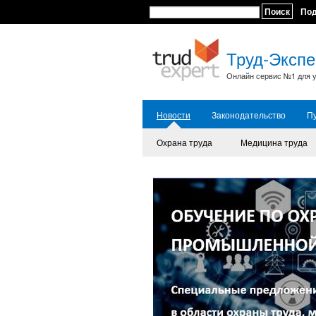
Поиск
По
Труд-Экспе
Онлайн сервис №1 для у
Новости
Законодательство
П
Охрана труда
Медицина труда