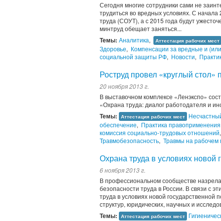
Сегодня многие сотрудники сами не заинт
трудиться во вредных условиях. С начала
труда (СОУТ), а с 2015 года будут ужесто
минтруд обещает заняться...
Темы:
Аналитика
,
Аттестация рабочих мест
Здоровье
,
Компенсации за вредные и (или
социальной защиты РФ
,
Новости
,
Практи
Роструд провел «круглый стол» 
20 ноября 2013 г.
В выставочном комплексе «Ленэкспо» сост
«Охрана труда: диалог работодателя и ин
Темы:
Несчастный
Аттестация рабочих мест
обеспечение
,
Практика правоприменения
комиссия социально-трудовых отношений
Травмобезопасность
,
Травмы на рабочем 
Охрана труда в условиях новой 
6 ноября 2013 г.
В профессиональном сообществе назрела
безопасности труда в России. В связи с 
труда в условиях новой государственной 
структур, юридических, научных и исследов
Темы:
Гигиеничес
Аттестация рабочих мест