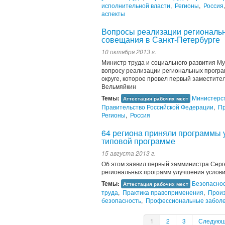
исполнительной власти
,
Регионы
,
Россия
аспекты
Вопросы реализации региональн
совещания в Санкт-Петербурге
10 октября 2013 г.
Министр труда и социального развития М
вопросу реализации региональных програ
округе, которое провел первый заместит
Вельмяйкин
Темы:
Министерст
Аттестация рабочих мест
Правительство Российской Федерации
,
Пр
Регионы
,
Россия
64 региона приняли программы 
типовой программе
15 августа 2013 г.
Об этом заявил первый замминистра Сер
региональных программ улучшения услови
Темы:
Безопасно
Аттестация рабочих мест
труда
,
Практика правоприменения
,
Произ
безопасность
,
Профессиональные забол
1
2
3
Следую