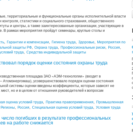
вые, территориальные и функциональные органы исполнительной власти
и контроля, статистики и социального страхования, общественного
итуты и центры, а также заинтересованные организации, участвующие в
е. В рамках мероприятия пройдут семинары, круглые столы и
сть
,
Гарантии и компенсации
,
Гигиена труда
,
Здоровье
,
Мероприятия по
иальной защиты РФ
,
Охрана труда
,
Профессиональные риски
,
Россия
,
условий труда
,
Средства индивидуальной защиты
вовал порядок оценки состояния охраны труда
изводственная площадка ЗАО «АЭМ-технологии» (входит в
– Атомэнергомаш), усовершенствовало порядок оценки состояния
льной системы оценки введены коэффициенты, которые зависят не
 мест, но и в целом от отношения руководителей к вопросам
кая оценка условий труда
,
Практика правоприменения
,
Промышленная
Регионы
,
Россия
,
Специальная оценка условий труда
,
Условия труда
: число погибших в результате профессиональных
ев на работе снижается