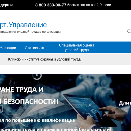
8 800 333-00-77
ддержка
бесплатно по всей России
рт.Управление
С
правления охраной труда в организации
Специальная оценка
убликации
Статистика
условий труда
Клинский институт охраны и условий труда