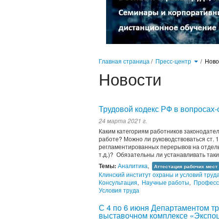
Главная страница
/
Пресс-центр
/
Нов
Новости
Трудовой кодекс РФ в вопросах-
24 марта 2021 г.
Каким категориям работников законодат
работе? Можно ли руководствоваться ст. 
регламентированных перерывов на отдел
т.д.)? Обязательны ли устанавливать та
Темы:
Аналитика
,
Аттестация рабочих мест
Клинский институт охраны и условий труд
Консультация
,
Научные работы
,
Професс
Условия труда
С 4 по 6 июня Департаментом тр
выставочном комплексе «Экспоц