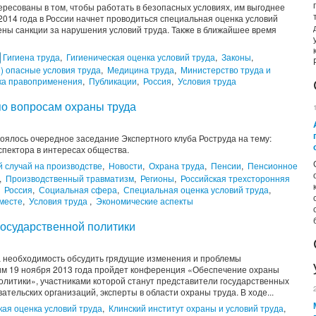
ересованы в том, чтобы работать в безопасных условиях, им выгоднее
 2014 года в России начнет проводиться специальная оценка условий
чены санкции за нарушения условий труда. Также в ближайшее время
Гигиена труда
,
Гигиеническая оценка условий труда
,
Законы
,
) опасные условия труда
,
Медицина труда
,
Министерство труда и
ка правоприменения
,
Публикации
,
Россия
,
Условия труда
по вопросам охраны труда
оялось очередное заседание Экспертного клуба Роструда на тему:
спектора в интересах общества.
 случай на производстве
,
Новости
,
Охрана труда
,
Пенсии
,
Пенсионное
,
Производственный травматизм
,
Регионы
,
Российская трехсторонняя
,
Россия
,
Социальная сфера
,
Специальная оценка условий труда
,
месте
,
Условия труда
,
Экономические аспекты
государственной политики
 необходимость обсудить грядущие изменения и проблемы
этим 19 ноября 2013 года пройдет конференция «Обеспечение охраны
политики», участниками которой станут представители государственных
ательских организаций, эксперты в области охраны труда. В ходе...
кая оценка условий труда
,
Клинский институт охраны и условий труда
,