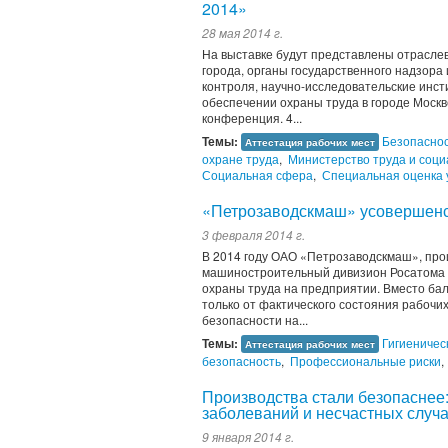
2014»
28 мая 2014 г.
На выставке будут представлены отрасле
города, органы государственного надзора 
контроля, научно-исследовательские инст
обеспечении охраны труда в городе Москв
конференция. 4...
Темы:
Безопасно
Аттестация рабочих мест
охране труда
,
Министерство труда и соц
Социальная сфера
,
Специальная оценка 
«Петрозаводскмаш» усовершенст
3 февраля 2014 г.
В 2014 году ОАО «Петрозаводскмаш», про
машиностроительный дивизион Росатома 
охраны труда на предприятии. Вместо ба
только от фактического состояния рабочих
безопасности на...
Темы:
Гигиеничес
Аттестация рабочих мест
безопасность
,
Профессиональные риски
,
Производства стали безопаснее
заболеваний и несчастных случа
9 января 2014 г.