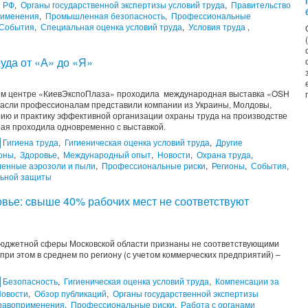
ы РФ
,
Органы государственной экспертизы условий труда
,
Правительство
рименения
,
Промышленная безопасность
,
Профессиональные
События
,
Специальная оценка условий труда
,
Условия труда
,
руда от «А» до «Я»
чном центре «КиевЭкспоПлаза» проходила международная выставка «OSH
трасли профессионалам представили компании из Украины, Молдовы,
ию и практику эффективной организации охраны труда на производстве
рая проходила одновременно с выставкой.
Гигиена труда
,
Гигиеническая оценка условий труда
,
Другие
оны
,
Здоровье
,
Международный опыт
,
Новости
,
Охрана труда
,
енные аэрозоли и пыли
,
Профессиональные риски
,
Регионы
,
События
,
льной защиты
овье: cвыше 40% рабочих мест не соответствуют
бюджетной сферы Московской области признаны не соответствующими
ри этом в среднем по региону (с учетом коммерческих предприятий) –
Безопасность
,
Гигиеническая оценка условий труда
,
Компенсации за
овости
,
Обзор публикаций
,
Органы государственной экспертизы
правоприменения
,
Профессиональные риски
,
Работа с органами