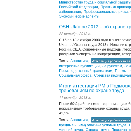
Министерство труда и социальной защит
Российской Федерации
,
Практика правоп
заболевания
,
Профессиональные риски
,
Экономические аспекты
OSH Ukraine 2013 – об охране т
22 октября 2013 г.
С 15 по 18 октября 2003 года в выставо
Ukraine / Охрана труда 2013». Новинки о
России, США. Современные подходы, теор
раскрыли эксперты на конференции, кото
Темы:
Аналитика
,
Аттестация рабочих мест
интересные публикации
,
За рубежом
,
Зак
Производственный травматизм
,
Промышл
Социальная сфера
,
Средства индивидуа
Итоги аттестации РМ в Подмоск
требованиям по охране труда
11 октября 2013 г.
Почти 60% рабочих мест в организациях 
нормативным требованиям охраны труда, п
41,1%.
Темы:
Аналитика
,
Аттестация рабочих мест
вредные и (или) опасные условия труда
,
Н
условий труда
,
Охрана труда
,
Практика 