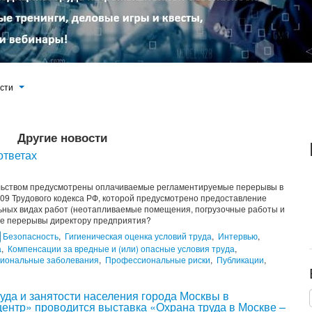
ости
Другие новости
ответах
ельством предусмотрены оплачиваемые регламентируемые перерывы в
109 Трудового кодекса РФ, которой предусмотрено предоставление
ьных видах работ (неотапливаемые помещения, погрузочные работы и
кие перерывы директору предприятия?
Безопасность
,
Гигиеническая оценка условий труда
,
Интервью
,
а
,
Компенсации за вредные и (или) опасные условия труда
,
иональные заболевания
,
Профессиональные риски
,
Публикации
,
уда и занятости населения города Москвы в
ентр» проводится выставка «Охрана труда в Москве –