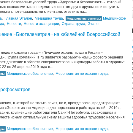
чения безопасных условий труда «Здоровье и безопасность», который
ько познакомиться и поделиться опытом друг с другом, но и получить
екты с потенциальными клиентами, ответить на...
а
,
Главная Эталон
,
Медицина труда
,
Медицинское
Медицинские осмотры
уда
,
Новости
,
Новости ассоциации
,
Охрана труда
,
Эталон
шение «Биотелеметрия» на юбилейной Всероссийской
недели охраны труда – «"Будущее охраны труда в России –
да». Группа компаний ITPS является разработчиком цифрового решения
ает движение в области совершенствования культуры заботы о здоровье
2 по 26 апреля 2019 года в...
Медицинское обеспечение
,
Мероприятия по охране труда
,
тры
 профосмотров
ения, в которой не только лечат, но и, прежде всего, предотвращают
ия «Эффективная медицина для персонала и работодателей – 2019»,
едики, крупнейшие работодатели Санкт-Петербурга, страховщики и
вместе искали оптимальную схему защиты здоровья трудового населения
Медицинское обеспечение
,
Мероприятия по охране труда
,
тры