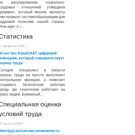
по регулированию социально-
трудовых отношений утвердила
документ, который многие эксперты
уже назвали системообразующим для
кадровой политики нашей страны.
Речь идет о «...
Статистика
13 февраля 2026 г.
AI-чат-бот KioutCHAT: цифровой
помощник, который совершенствует
охрану труда
Сегодня специалист в области
охраны труда не просто выполняет
контрольную функцию, а помогает
создавать безопасную рабочую
среду, где технологии работают на
благо людей. Бумажный...
Специальная оценка
условий труда
25 августа 2025 г.
Минтруд разъяснил возможность