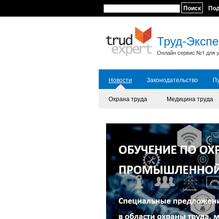
Поиск
По
Труд-Экспе
Онлайн сервис №1 для у
Новости
Законодательство
П
Охрана труда
Медицина труда