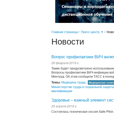
Главная страница
/
Пресс-центр
/
Нов
Новости
Вопрос профилактики ВИЧ включ
26 февраля 2019 г.
Также будет предусмотрено использовани
Вопросы профилактики ВИЧ-инфекции войд
Минтруд. Об этом сообщили ТАСС в понеде
Темы:
Медицина труда
,
Медицинские осмо
Министерство труда и социальной защит
квалификации
Здоровье – важный элемент сис
25 апреля 2019 г.
Состоялась техническая сессия Safe-Pitch