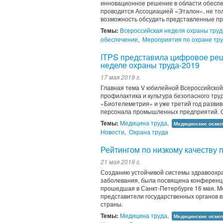
инновационное решение в области обеспе
проводится Ассоциацией «Эталон», не тол
возможность обсудить представленные про
Темы:
Всероссийская неделя охраны труд
обеспечение
,
Мероприятия по охране тр
ITPS представила цифровое ре
неделе охраны труда-2019
17 мая 2019 г.
Главная тема V юбилейной Всероссийской 
профилактика и культура безопасного тру
«Биотелеметрия» и уже третий год развив
персонала промышленных предприятий. С 2
Темы:
Медицина труда
,
Медицинские осмо
Новости
,
Охрана труда
Рейтингом по низкому качеству
21 мая 2019 г.
Созданию устойчивой системы здравоохран
заболевания, была посвящена конференц
прошедшая в Санкт-Петербурге 16 мая. М
представители государственных органов 
страны.
Темы:
Медицина труда
,
Медицинские осмо