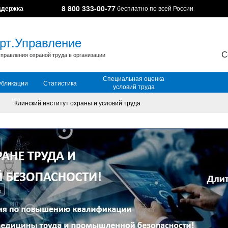
8 800 333-00-77
ддержка
бесплатно по всей России
рт.Управление
С
правления охраной труда в организации
Специальная оценка
убликации
Статистика
условий труда
Клинский институт охраны и условий труда