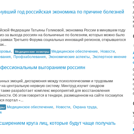
нувший год российская экономика по причине болезней
йской Федерации Татьяны Голиковой, экономика России в минувшем году
 из-за выхода россиян на больничные по болезням, которых можно было
 рамках Третьего Форума социальных инноваций регионов, открывшегося
к...
оровье
,
Медицинское обеспечение
,
Новости
,
Медицинские осмотры
евания
,
Профзаболевания
,
Экономические аспекты
,
Экспертное мнение
рофессиональным выгоранием россиян
анных эмоций, дисгармония между психологическими и трудовыми
 на центральную нервную систему. Минтруд изучит синдром
а также разработает комплекс мероприятий для восстановления
ности. Об этом говорится в тендере, размещенном на сайте госзакупок
я портал «...
Медицинское обеспечение
,
Новости
,
Охрана труда
,
тры
я
сширением круга лиц, которые будут чаще получать