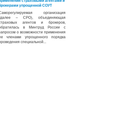
применения страховыми агентами и
брокерами упрощенной СОУТ
Саморегулируемая организация
(далее – СРО), объединяющая
страховых агентов и брокеров,
обратилась в Минтруд России с
запросом о возможности применения
ее членами упрощенного порядка
проведения специальной...