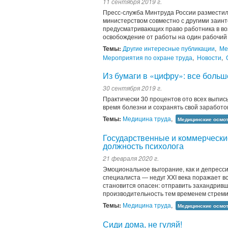
11 сентября 2019 г.
Пресс-служба Минтруда России разместил
министерством совместно с другими заинт
предусматривающих право работника в во
освобождение от работы на один рабочий д
Темы:
Другие интересные публикации
,
Ме
Мероприятия по охране труда
,
Новости
,
Из бумаги в «цифру»: все боль
30 сентября 2019 г.
Практически 30 процентов ото всех выпис
время болезни и сохранять свой заработ
Темы:
Медицина труда
,
Медицинские осмо
Государственные и коммерчески
должность психолога
21 февраля 2020 г.
Эмоциональное выгорание, как и депрессия
специалиста ― недуг XXI века поражает в
становится опасен: отправить захандривш
производительность тем временем стремит
Темы:
Медицина труда
,
Медицинские осмо
Сиди дома, не гуляй!