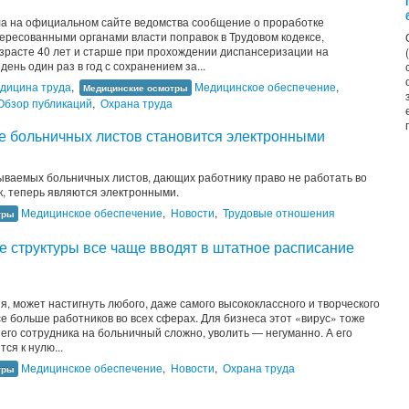
а на официальном сайте ведомства сообщение о проработке
ересованными органами власти поправок в Трудовом кодексе,
зрасте 40 лет и старше при прохождении диспансеризации на
ень один раз в год с сохранением за...
дицина труда
,
Медицинское обеспечение
,
Медицинские осмотры
Обзор публикаций
,
Охрана труда
ше больничных листов становится электронными
ываемых больничных листов, дающих работнику право не работать во
ок, теперь являются электронными.
Медицинское обеспечение
,
Новости
,
Трудовые отношения
тры
е структуры все чаще вводят в штатное расписание
, может настигнуть любого, даже самого высококлассного и творческого
се больше работников во всех сферах. Для бизнеса этот «вирус» тоже
его сотрудника на больничный сложно, уволить ― негуманно. А его
ся к нулю...
Медицинское обеспечение
,
Новости
,
Охрана труда
тры