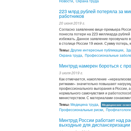
Новости
,
Охрана труда
223 млрд рублей потеряла за ми
работников
20 июня 2019 г.
Согласно заявлению вице-премьера Росси
понесла потери на 223 миллиарда рублей
избежать. Данное заявление прозвучало в
в столице России 19 июня. Сумму потерь, ка
Темы:
Другие интересные публикации
,
Зд
Охрана труда
,
Профессиональные забол
Минтруд намерен бороться с п
3 июля 2019 г.
Как отмечается, накопление «нереализов
ритмами» значительно повышают нагрузку
профессионального выгорания в России, 
нормального самочувствия и работоспособ
министерством. С материалами ознакомилс
Темы:
Медицина труда
,
Медицинские осмо
Профессиональные риски
,
Профпатологи
Минтруд России работает над ра
выходные для диспансеризации