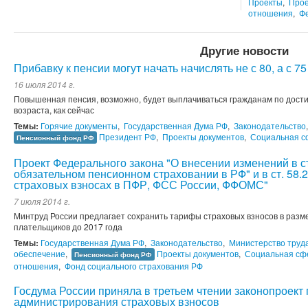
Проекты
,
Прое
отношения
,
Ф
Другие новости
Прибавку к пенсии могут начать начислять не с 80, а с 75
16 июля 2014 г.
Повышенная пенсия, возможно, будет выплачиваться гражданам по достиж
возраста, как сейчас
Темы:
Горячие документы
,
Государственная Дума РФ
,
Законодательство
Президент РФ
,
Проекты документов
,
Социальная с
Пенсионный фонд РФ
Проект Федерального закона "О внесении изменений в ст
обязательном пенсионном страховании в РФ" и в ст. 58.
страховых взносах в ПФР, ФСС России, ФФОМС"
7 июля 2014 г.
Минтруд России предлагает сохранить тарифы страховых взносов в разм
плательщиков до 2017 года
Темы:
Государственная Дума РФ
,
Законодательство
,
Министерство труд
обеспечение
,
Проекты документов
,
Социальная сф
Пенсионный фонд РФ
отношения
,
Фонд социального страхования РФ
Госдума России приняла в третьем чтении законопроек
администрирования страховых взносов