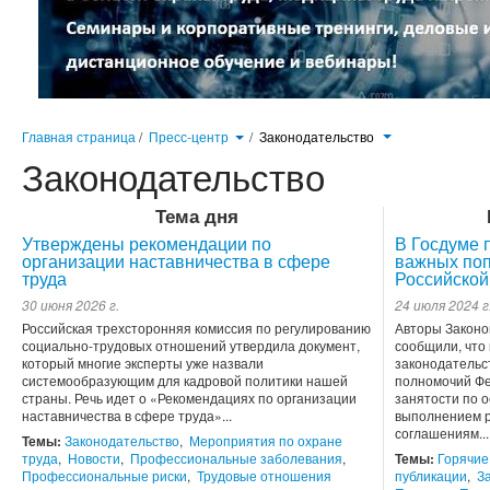
Главная страница
/
Пресс-центр
/
Законодательство
Законодательство
Тема дня
Утверждены рекомендации по
В Госдуме 
организации наставничества в сфере
важных поп
труда
Российской
30 июня 2026 г.
24 июля 2024 г
Российская трехсторонняя комиссия по регулированию
Авторы Законо
социально-трудовых отношений утвердила документ,
сообщили, что
который многие эксперты уже назвали
законодательс
системообразующим для кадровой политики нашей
полномочий Фе
страны. Речь идет о «Рекомендациях по организации
занятости по 
наставничества в сфере труда»...
выполнением р
соглашениям...
Темы:
Законодательство
,
Мероприятия по охране
труда
,
Новости
,
Профессиональные заболевания
,
Темы:
Горячие
Профессиональные риски
,
Трудовые отношения
публикации
,
З