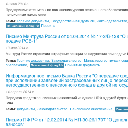
4 июня 2014 г.
Предпринимаются меры по повышению уровня пенсионного обеспечения
пенсионные накопления
Темы:
Горячие документы
,
Государственная Дума РФ
,
Законодательство
Проекты
Пенсионный фонд РФ
Письмо Минтруда России от 04.04.2014 № 17-3/В-138 "О
подаче РСВ-1"
13 мая 2014 г.
Минтруд России ограничил штрафные санкции за нарушения при подаче
Темы:
Горячие документы
,
Законодательство
,
Министерство труда и со
обеспечение
,
Принятые документы
Пенсионный фонд РФ
Информационное письмо Банка России "О передаче сре
при исполнении заявлений застрахованных лиц о перехо
негосударственного пенсионного фонда в другой негос
14 апреля 2014 г.
Передача средств пенсионных накоплений из одного НПФ в другой будет 
года
Темы:
Документы
,
Законодательство
,
Пенсионное обеспечение
,
Пенсио
Письмо ПФ РФ от 12.02.2014 № НП-30-26/1707 "О допол
взносов"