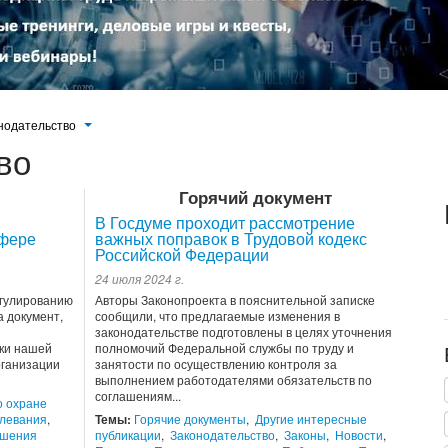
нодательство
во
Горячий документ
В Госдуме проходит рассмотрение
сфере
важных поправок в Трудовой кодекс
Российской Федерации
24 июля 2024 г.
егулированию
Авторы Законопроекта в пояснительной записке
 документ,
сообщили, что предлагаемые изменения в
законодательстве подготовлены в целях уточнения
ки нашей
полномочий Федеральной службы по труду и
рганизации
занятости по осуществлению контроля за
выполнением работодателями обязательств по
соглашениям...
о охране
левания
,
Темы:
Горячие документы
,
Другие интересные
ошения
публикации
,
Законодательство
,
Законы
,
Новости
,