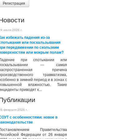
Регистрация
Новости
24 июля 2026 г.
Как избежать падения из-за
спотыкания или поскальзывания
при передвижении по скользким
поверхностям или мокрым полам?
Падение при спотыкании или
поскальзывании — самая
распространенная причина
производственного травматизма,
особенно в зимний период и в зонах с
повышенной влажностью. Такие
инциденты приводят к...
Публикации
26 февраля 2026 г.
СОУТ с особенностями: новое в
законодательстве
Постановлением Правительства
Российской Федерации от 26 января