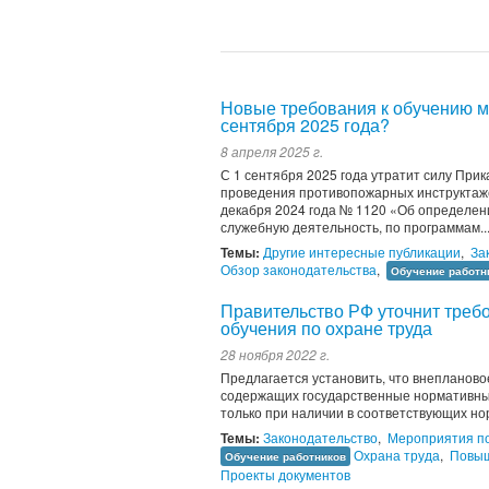
Новые требования к обучению м
сентября 2025 года?
8 апреля 2025 г.
С 1 сентября 2025 года утратит силу При
проведения противопожарных инструктаже
декабря 2024 года № 1120 «Об определени
служебную деятельность, по программам..
Темы:
Другие интересные публикации
,
За
Обзор законодательства
,
Обучение работн
Правительство РФ уточнит треб
обучения по охране труда
28 ноября 2022 г.
Предлагается установить, что внеплановое
содержащих государственные нормативные
только при наличии в соответствующих но
Темы:
Законодательство
,
Мероприятия по
Охрана труда
,
Повыш
Обучение работников
Проекты документов