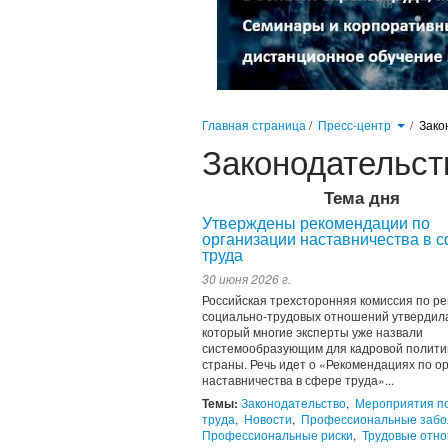
Главная страница
/
Пресс-центр
/
Зако
Законодательст
Тема дня
Утверждены рекомендации по
организации наставничества в 
труда
30 июня 2026 г.
Российская трехсторонняя комиссия по р
социально-трудовых отношений утвердила
который многие эксперты уже назвали
системообразующим для кадровой полити
страны. Речь идет о «Рекомендациях по о
наставничества в сфере труда»...
Темы:
Законодательство
,
Мероприятия п
труда
,
Новости
,
Профессиональные забо
Профессиональные риски
,
Трудовые отн