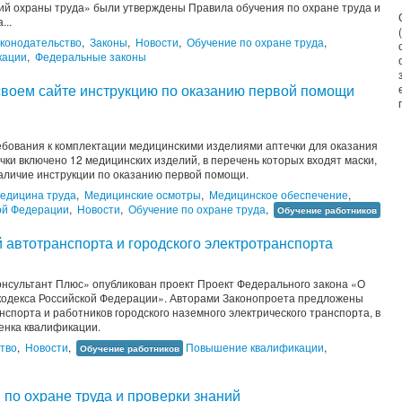
ний охраны труда» были утверждены Правила обучения по охране труда и
...
конодательство
,
Законы
,
Новости
,
Обучение по охране труда
,
кации
,
Федеральные законы
своем сайте инструкцию по оказанию первой помощи
ебования к комплектации медицинскими изделиями аптечки для оказания
чки включено 12 медицинских изделий, в перечень которых входят маски,
аличие инструкции по оказанию первой помощи.
едицина труда
,
Медицинские осмотры
,
Медицинское обеспечение
,
ой Федерации
,
Новости
,
Обучение по охране труда
,
Обучение работников
 автотранспорта и городского электротранспорта
сультант Плюс» опубликован проект Проект Федерального закона «О
о кодекса Российской Федерации». Авторами Законопроета предложены
спорта и работников городского наземного электрического транспорта, в
енка квалификации.
тво
,
Новости
,
Повышение квалификации
,
Обучение работников
 по охране труда и проверки знаний