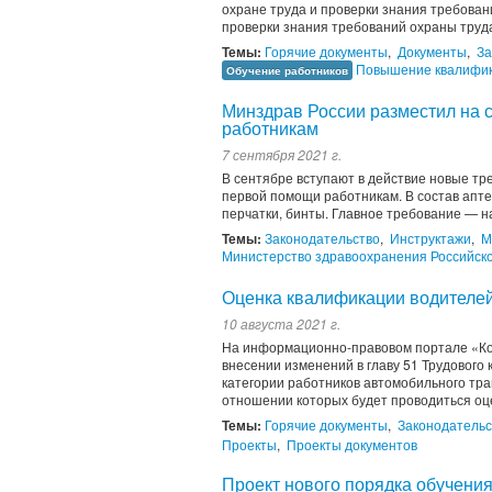
охране труда и проверки знания требова
проверки знания требований охраны труда
Темы:
Горячие документы
,
Документы
,
За
Повышение квалифи
Обучение работников
Минздрав России разместил на 
работникам
7 сентября 2021 г.
В сентябре вступают в действие новые тр
первой помощи работникам. В состав апте
перчатки, бинты. Главное требование — н
Темы:
Законодательство
,
Инструктажи
,
М
Министерство здравоохранения Российск
Оценка квалификации водителей
10 августа 2021 г.
На информационно-правовом портале «Кон
внесении изменений в главу 51 Трудовог
категории работников автомобильного тран
отношении которых будет проводиться оц
Темы:
Горячие документы
,
Законодательс
Проекты
,
Проекты документов
Проект нового порядка обучения