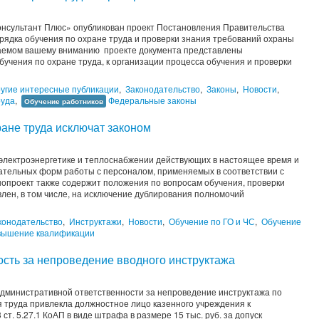
нсультант Плюс» опубликован проект Постановления Правительства
рядка обучения по охране труда и проверки знания требований охраны
гаемом вашему вниманию проекте документа представлены
учения по охране труда, к организации процесса обучения и проверки
угие интересные публикации
,
Законодательство
,
Законы
,
Новости
,
руда
,
Федеральные законы
Обучение работников
ане труда исключат законом
 электроэнергетике и теплоснабжении действующих в настоящее время и
тельных форм работы с персоналом, применяемых в соответствии с
опроект также содержит положения по вопросам обучения, проверки
лен, в том числе, на исключение дублирования полномочий
конодательство
,
Инструктажи
,
Новости
,
Обучение по ГО и ЧС
,
Обучение
ышение квалификации
ость за непроведение вводного инструктажа
 административной ответственности за непроведение инструктажа по
 труда привлекла должностное лицо казенного учреждения к
ст. 5.27.1 КоАП в виде штрафа в размере 15 тыс. руб. за допуск