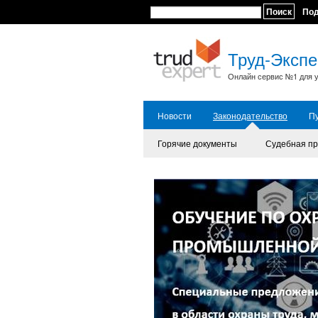
Поиск
По
Труд-Экспе
Онлайн сервис №1 для у
Новости
Законодательство
П
Горячие документы
Судебная пр