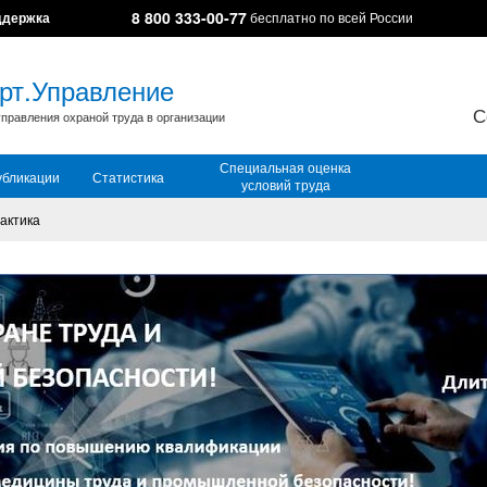
8 800 333-00-77
ддержка
бесплатно по всей России
рт.Управление
С
правления охраной труда в организации
Специальная оценка
убликации
Статистика
условий труда
актика