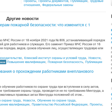
Проекты
,
Проекты документов
,
Публикации
,
Трудовые
отношения
,
Федеральные законы
Другие новости
ерам пожарной безопасности: что изменится с 1
каз МЧС России от 18 ноября 2021 года № 806, устанавливающий порядок
й для работников и служащих. Его заменит Приказ МЧС России от 16
и порядка, видов, сроков обучения лиц, осуществляющих трудовую или
.
конодательство
,
Клинский институт охраны и условий труда
,
Новости
,
Повышение квалификации
,
Пожарная безопасность
,
Публикации
иков
ования о прохождении работниками внепланового
 обучение работников по охране труда при вступлении в силу актов,
 требования охраны труда, проводится не по требованию Минтруда, а
рмативных правовых актах Минтруда положений об этом...
 охране труда
,
Новости
,
Обучение по охране труда
,
ение квалификации
,
Правительство Российской Федерации
,
Проекты
,