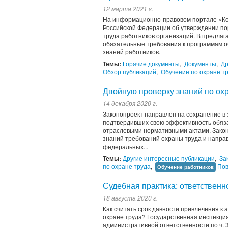
12 марта 2021 г.
На информационно-правовом портале «Ко
Российской Федерации об утверждении по
труда работников организаций. В предла
обязательные требования к программам об
знаний работников.
Темы:
Горячие документы
,
Документы
,
Др
Обзор публикаций
,
Обучение по охране т
Двойную проверку знаний по охр
14 декабря 2020 г.
Законопроект направлен на сохранение в
подтвердивших свою эффективность обяза
отраслевыми нормативными актами. Закон
знаний требований охраны труда и направ
федеральных...
Темы:
Другие интересные публикации
,
За
по охране труда
,
Пов
Обучение работников
Судебная практика: ответственн
18 августа 2020 г.
Как считать срок давности привлечения к
охране труда? Государственная инспекция
административной ответственности по ч. 3 