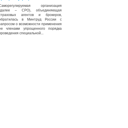
Саморегулируемая организация
(далее – СРО), объединяющая
страховых агентов и брокеров,
обратилась в Минтруд России с
запросом о возможности применения
ее членами упрощенного порядка
проведения специальной...