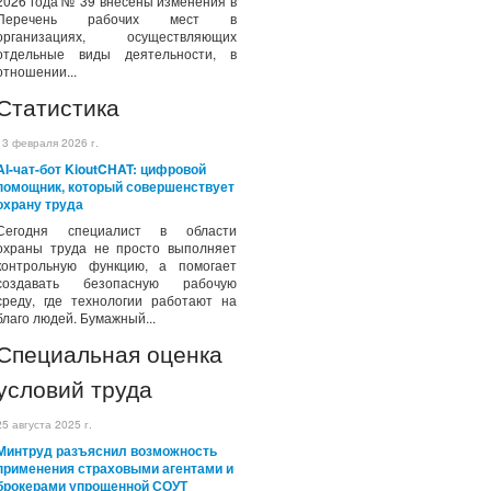
2026 года № 39 внесены изменения в
Перечень рабочих мест в
организациях, осуществляющих
отдельные виды деятельности, в
отношении...
Статистика
13 февраля 2026 г.
AI-чат-бот KioutCHAT: цифровой
помощник, который совершенствует
охрану труда
Сегодня специалист в области
охраны труда не просто выполняет
контрольную функцию, а помогает
создавать безопасную рабочую
среду, где технологии работают на
благо людей. Бумажный...
Специальная оценка
условий труда
25 августа 2025 г.
Минтруд разъяснил возможность
применения страховыми агентами и
брокерами упрощенной СОУТ