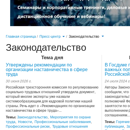
Главная страница
/
Пресс-центр
/
Законодательство
Законодательство
Тема дня
Утверждены рекомендации по
В Госдуме 
организации наставничества в сфере
важных поп
труда
Российской
30 июня 2026 г.
24 июля 2024 г
Российская трехсторонняя комиссия по регулированию
Авторы Законо
социально-трудовых отношений утвердила документ,
сообщили, что
который многие эксперты уже назвали
законодательс
системообразующим для кадровой политики нашей
полномочий Фе
страны. Речь идет о «Рекомендациях по организации
занятости по 
наставничества в сфере труда»...
выполнением р
соглашениям...
Темы:
Законодательство
,
Мероприятия по охране
труда
,
Новости
,
Профессиональные заболевания
,
Темы:
Горячие
Профессиональные риски
,
Трудовые отношения
публикации
,
З