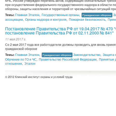
МЧС России утвержден перечень актов, содержащих обязательные требо
при осуществлении федерального государственного надзора в области п
обороны, защиты населения и территорий от чрезвычайных ситуаций при
Темы:
Главная Эталон
,
Государственные органы
,
З
Гражданская оборона
ассоциации
,
Органы надзора и контроля
,
Пожарная безопасность
,
Прин
Постановление Правительства РФ от 19.04.2017 № 470 
постановление Правительства РФ от 02.11.2000 № 841"
11 мая 2017 г.
Со 2 мая 2017 года все работодатели должны проводить для вновь приня
гражданской обороне
Темы:
Главная Эталон
,
Законодательство
,
Защита 
Гражданская оборона
Обучение по ГО и ЧС
,
Правительство Российской Федерации
,
Принятые 
отношения
,
Эталон
© 2012 Клинский институт охраны и условий труда