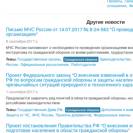
Проекты
,
Прое
отношения
,
Ф
Другие новости
Письмо МЧС России от 14.07.2017 № 8-24-583 "О провед
организациях"
8 сентября 2017 г.
МЧС России напоминает о необходимости проведения организациями все
инструктажа по гражданской обороне со всеми работниками, трудоустрое
Темы:
Государственные органы
,
Законодательство
,
Гражданская оборона
России
,
Официальные разъяснения
,
Работодатели
Проект Федерального закона "О внесении изменений в 
РФ по вопросам гражданской обороны и защиты населен
чрезвычайных ситуаций природного и техногенного хара
1 сентября 2017 г.
Предлагается закрепить ряд понятий в области гражданской обороны, н
российским законодательством
Темы:
Государственная Дума РФ
,
Дополнения и изм
Гражданская оборона
Защита от ЧС
,
МЧС России
,
Проекты документов
,
Федеральные законы
Проект постановления Правительства РФ "О внесении 
подготовке населения в области гражданской обороны"