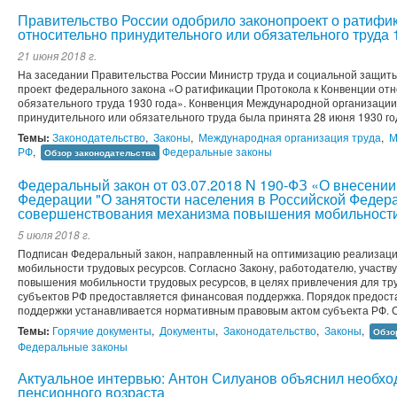
Правительство России одобрило законопроект о ратифи
относительно принудительного или обязательного труда 
21 июня 2018 г.
На заседании Правительства России Министр труда и социальной защит
проект федерального закона «О ратификации Протокола к Конвенции отн
обязательного труда 1930 года». Конвенция Международной организации
принудительного или обязательного труда была принята 28 июня 1930 год
Темы:
Законодательство
,
Законы
,
Международная организация труда
,
М
РФ
,
Федеральные законы
Обзор законодательства
Федеральный закон от 03.07.2018 N 190-ФЗ «О внесении
Федерации "О занятости населения в Российской Федера
совершенствования механизма повышения мобильности
5 июля 2018 г.
Подписан Федеральный закон, направленный на оптимизацию реализац
мобильности трудовых ресурсов. Согласно Закону, работодателю, участ
повышения мобильности трудовых ресурсов, в целях привлечения для тру
субъектов РФ предоставляется финансовая поддержка. Порядок предос
поддержки устанавливается нормативным правовым актом субъекта РФ. С
Темы:
Горячие документы
,
Документы
,
Законодательство
,
Законы
,
Обзо
Федеральные законы
Актуальное интервью: Антон Силуанов объяснил необх
пенсионного возраста