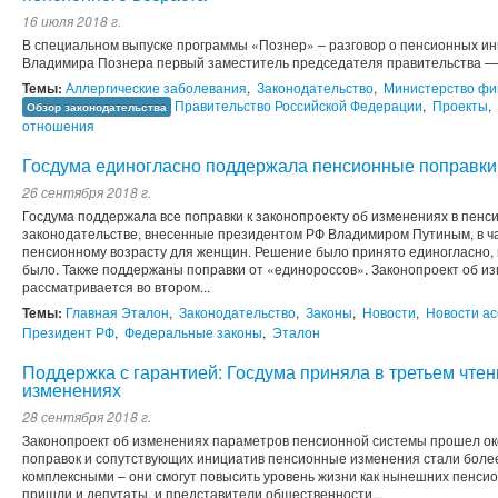
16 июля 2018 г.
В специальном выпуске программы «Познер» – разговор о пенсионных ини
Владимира Познера первый заместитель председателя правительства — 
Темы:
Аллергические заболевания
,
Законодательство
,
Министерство фи
Правительство Российской Федерации
,
Проекты
,
Обзор законодательства
отношения
Госдума единогласно поддержала пенсионные поправки
26 сентября 2018 г.
Госдума поддержала все поправки к законопроекту об изменениях в пенс
законодательстве, внесенные президентом РФ Владимиром Путиным, в ча
пенсионному возрасту для женщин. Решение было принято единогласно, 
было. Также поддержаны поправки от «единороссов». Законопроект об и
рассматривается во втором...
Темы:
Главная Эталон
,
Законодательство
,
Законы
,
Новости
,
Новости а
Президент РФ
,
Федеральные законы
,
Эталон
Поддержка с гарантией: Госдума приняла в третьем чтен
изменениях
28 сентября 2018 г.
Законопроект об изменениях параметров пенсионной системы прошел око
поправок и сопутствующих инициатив пенсионные изменения стали боле
комплексными – они смогут повысить уровень жизни как нынешних пенсион
пришли и депутаты, и представители общественности...