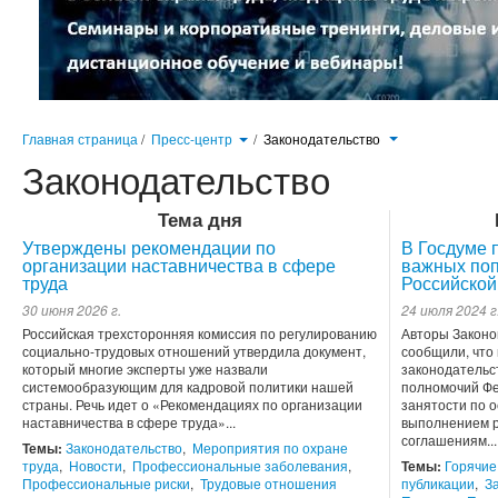
Главная страница
/
Пресс-центр
/
Законодательство
Законодательство
Тема дня
Утверждены рекомендации по
В Госдуме 
организации наставничества в сфере
важных поп
труда
Российской
30 июня 2026 г.
24 июля 2024 г
Российская трехсторонняя комиссия по регулированию
Авторы Законо
социально-трудовых отношений утвердила документ,
сообщили, что
который многие эксперты уже назвали
законодательс
системообразующим для кадровой политики нашей
полномочий Фе
страны. Речь идет о «Рекомендациях по организации
занятости по 
наставничества в сфере труда»...
выполнением р
соглашениям...
Темы:
Законодательство
,
Мероприятия по охране
труда
,
Новости
,
Профессиональные заболевания
,
Темы:
Горячие
Профессиональные риски
,
Трудовые отношения
публикации
,
З