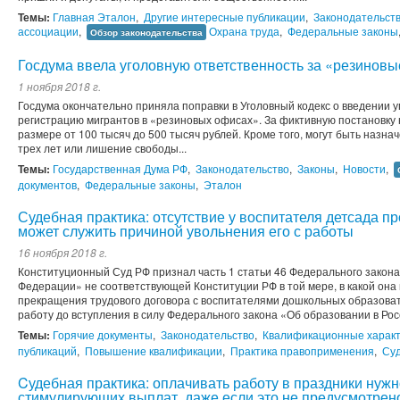
Темы:
Главная Эталон
,
Другие интересные публикации
,
Законодательст
ассоциации
,
Охрана труда
,
Федеральные законы
Обзор законодательства
Госдума ввела уголовную ответственность за «резинов
1 ноября 2018 г.
Госдума окончательно приняла поправки в Уголовный кодекс о введении 
регистрацию мигрантов в «резиновых офисах». За фиктивную постановку 
размере от 100 тысяч до 500 тысяч рублей. Кроме того, могут быть назн
трех лет или лишение свободы...
Темы:
Государственная Дума РФ
,
Законодательство
,
Законы
,
Новости
,
документов
,
Федеральные законы
,
Эталон
Судебная практика: отсутствие у воспитателя детсада 
может служить причиной увольнения его с работы
16 ноября 2018 г.
Конституционный Суд РФ признал часть 1 статьи 46 Федерального закона
Федерации» не соответствующей Конституции РФ в той мере, в какой она 
прекращения трудового договора с воспитателями дошкольных образова
работу до вступления в силу Федерального закона «Об образовании в Росс
Темы:
Горячие документы
,
Законодательство
,
Квалификационные характ
публикаций
,
Повышение квалификации
,
Практика правоприменения
,
Суд
Cудебная практика: оплачивать работу в праздники нуж
стимулирующих выплат, даже если это не предусмотрен