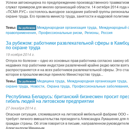
Успехи автоконцерна по предупреждению производственного травматиз
служат примером для многих организаций области. 14 октября 2014 года
«ПСМА РУС» состоялось выездное заседание рабочей группы региональ
охране труда. Его провела министр труда, занятости и кадровой политик
Темы:
Международная организация труда
,
Международный 
За рубежом
правоприменения
,
Профессиональные риски
,
Регионы
,
Россия
За рубежом: работники развлекательной сферы в Камбо
по охране труда
19 ноября 2014 г.
Отпуск по болезни – одно из основных прав работника согласно закону об
недавних пор работники индустрии развлечений крайне редко могли взять
распространяется и на всех работников развлекательной сферы. Это ст
которое в прошлом месяце приняло Министерство труда...
Темы:
Медицина труда
,
Международная организация труда
,
За рубежом
охране труда
,
Новости
,
Охрана труда
,
Профессиональные заболевания
Республика Беларусь: британский бизнесмен просит пре
гибель людей на литовском предприятии
27 декабря 2014 г.
Опасная ситуация, сложившаяся на литовской мебельной фабрике ООО «
требует личного вмешательства президента Александра Лукашенко для 
граждан страны. Об этом говорится в письме, направленном руководите
Александром Мининым.