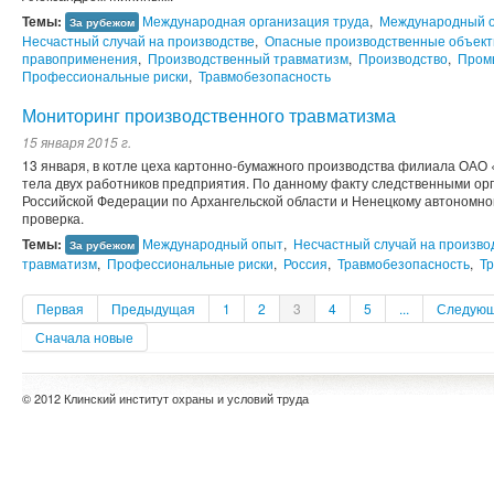
Темы:
Международная организация труда
,
Международный 
За рубежом
Несчастный случай на производстве
,
Опасные производственные объек
правоприменения
,
Производственный травматизм
,
Производство
,
Пром
Профессиональные риски
,
Травмобезопасность
Мониторинг производственного травматизма
15 января 2015 г.
13 января, в котле цеха картонно-бумажного производства филиала ОАО
тела двух работников предприятия. По данному факту следственными ор
Российской Федерации по Архангельской области и Ненецкому автономно
проверка.
Темы:
Международный опыт
,
Несчастный случай на произво
За рубежом
травматизм
,
Профессиональные риски
,
Россия
,
Травмобезопасность
,
Тр
Первая
Предыдущая
1
2
3
4
5
...
Следую
Сначала новые
© 2012 Клинский институт охраны и условий труда