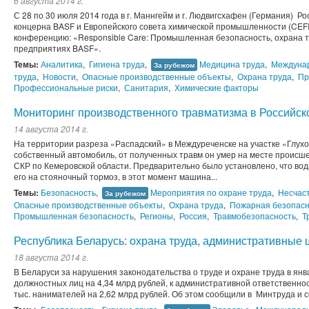
6 августа 2014 г.
С 28 по 30 июля 2014 года в г. Маннгейм и г. Людвигсхафен (Германия) Р
концерна BASF и Европейского совета химической промышленности (CE
конференцию: «Responsible Care: Промышленная безопасность, охрана тр
предприятиях BASF».
Темы:
Аналитика
,
Гигиена труда
,
Медицина труда
,
Междуна
За рубежом
труда
,
Новости
,
Опасные производственные объекты
,
Охрана труда
,
Пр
Профессиональные риски
,
Санитария
,
Химические факторы
Мониторинг производственного травматизма в Российс
14 августа 2014 г.
На территории разреза «Распадский» в Междуреченске на участке «Глух
собственный автомобиль, от полученных травм он умер на месте происш
СКР по Кемеровской области. Предварительно было установлено, что вод
его на стояночный тормоз, в этот момент машина...
Темы:
Безопасность
,
Мероприятия по охране труда
,
Несчаст
За рубежом
Опасные производственные объекты
,
Охрана труда
,
Пожарная безопасн
Промышленная безопасность
,
Регионы
,
Россия
,
Травмобезопасность
,
Т
Республика Беларусь: охрана труда, административные
18 августа 2014 г.
В Беларуси за нарушения законодательства о труде и охране труда в ян
должностных лиц на 4,34 млрд рублей, к административной ответственно
тыс. нанимателей на 2,62 млрд рублей. Об этом сообщили в Минтруда и с