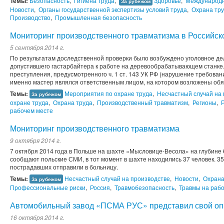
Темы:
Безопасность
,
Гигиена труда
,
Здоровье
,
Международ
За рубежом
Новости
,
Органы государственной экспертизы условий труда
,
Охрана тр
Производство
,
Промышленная безопасность
Мониторинг производственного травматизма в Российс
5 сентября 2014 г.
По результатам доследственной проверки было возбуждено уголовное де
допустившего гастарбайтера к работе на деревообрабатывающем станке
преступления, предусмотренного ч. 1 ст. 143 УК РФ (нарушение требовани
именно мастер являлся ответственным лицом, на котором возложены обя
Темы:
Мероприятия по охране труда
,
Несчастный случай на
За рубежом
охране труда
,
Охрана труда
,
Производственный травматизм
,
Регионы
,
рабочем месте
Мониторинг производственного травматизма
9 октября 2014 г.
7 октября 2014 года в Польше на шахте «Мысловице-Весола» на глубине 
сообщают польские СМИ, в тот момент в шахте находились 37 человек. 3
пострадавших отправили в больницу.
Темы:
Несчастный случай на производстве
,
Новости
,
Охрана
За рубежом
Профессиональные риски
,
Россия
,
Травмобезопасность
,
Травмы на раб
Автомобильный завод «ПСМА РУС» представил свой опы
16 октября 2014 г.