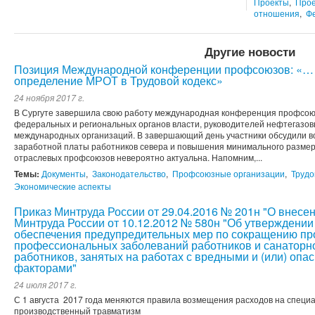
Проекты
,
Прое
отношения
,
Ф
Другие новости
Позиция Международной конференции профсоюзов: «… 
определение МРОТ в Трудовой кодекс»
24 ноября 2017 г.
В Сургуте завершила свою работу международная конференция профсоюз
федеральных и региональных органов власти, руководителей нефтегазов
международных организаций. В завершающий день участники обсудили 
заработной платы работников севера и повышения минимального размер
отраслевых профсоюзов невероятно актуальна. Напомним,...
Темы:
Документы
,
Законодательство
,
Профсоюзные организации
,
Труд
Экономические аспекты
Приказ Минтруда России от 29.04.2016 № 201н "О внесе
Минтруда России от 10.12.2012 № 580н "Об утверждени
обеспечения предупредительных мер по сокращению пр
профессиональных заболеваний работников и санаторно
работников, занятых на работах с вредными и (или) оп
факторами"
24 июля 2017 г.
С 1 августа 2017 года меняются правила возмещения расходов на специа
производственный травматизм