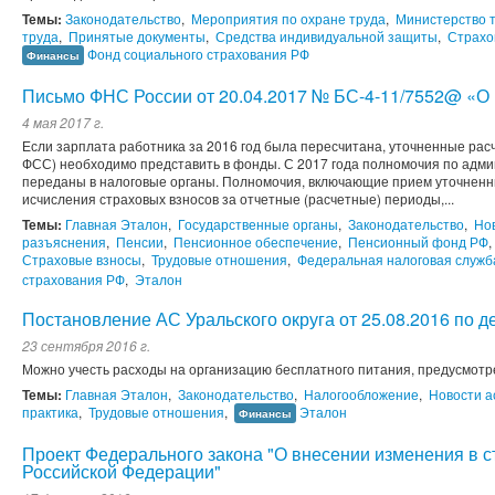
Темы:
Законодательство
,
Мероприятия по охране труда
,
Министерство 
труда
,
Принятые документы
,
Средства индивидуальной защиты
,
Страхо
Фонд социального страхования РФ
Финансы
Письмо ФНС России от 20.04.2017 № БС-4-11/7552@ «О
4 мая 2017 г.
Если зарплата работника за 2016 год была пересчитана, уточненные расч
ФСС) необходимо представить в фонды. С 2017 года полномочия по адм
переданы в налоговые органы. Полномочия, включающие прием уточненны
исчисления страховых взносов за отчетные (расчетные) периоды,...
Темы:
Главная Эталон
,
Государственные органы
,
Законодательство
,
Но
разъяснения
,
Пенсии
,
Пенсионное обеспечение
,
Пенсионный фонд РФ
,
Страховые взносы
,
Трудовые отношения
,
Федеральная налоговая служб
страхования РФ
,
Эталон
Постановление АС Уральского округа от 25.08.2016 по 
23 сентября 2016 г.
Можно учесть расходы на организацию бесплатного питания, предусмотр
Темы:
Главная Эталон
,
Законодательство
,
Налогообложение
,
Новости а
практика
,
Трудовые отношения
,
Эталон
Финансы
Проект Федерального закона "О внесении изменения в с
Российской Федерации"