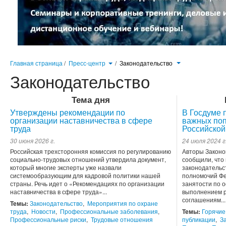
Главная страница
/
Пресс-центр
/
Законодательство
Законодательство
Тема дня
Утверждены рекомендации по
В Госдуме 
организации наставничества в сфере
важных поп
труда
Российской
30 июня 2026 г.
24 июля 2024 г
Российская трехсторонняя комиссия по регулированию
Авторы Законо
социально-трудовых отношений утвердила документ,
сообщили, что
который многие эксперты уже назвали
законодательс
системообразующим для кадровой политики нашей
полномочий Фе
страны. Речь идет о «Рекомендациях по организации
занятости по 
наставничества в сфере труда»...
выполнением р
соглашениям...
Темы:
Законодательство
,
Мероприятия по охране
труда
,
Новости
,
Профессиональные заболевания
,
Темы:
Горячие
Профессиональные риски
,
Трудовые отношения
публикации
,
З