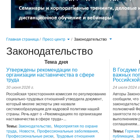
Главная страница
/
Пресс-центр
/
Законодательство
Законодательство
Тема дня
Утверждены рекомендации по
В Госдуме 
организации наставничества в сфере
важных поп
труда
Российской
30 июня 2026 г.
24 июля 2024 г
Российская трехсторонняя комиссия по регулированию
Авторы Законо
социально-трудовых отношений утвердила документ,
сообщили, что
который многие эксперты уже назвали
законодательс
системообразующим для кадровой политики нашей
полномочий Фе
страны. Речь идет о «Рекомендациях по организации
занятости по 
наставничества в сфере труда»...
выполнением р
соглашениям...
Темы:
Законодательство
,
Мероприятия по охране
труда
,
Новости
,
Профессиональные заболевания
,
Темы:
Горячие
Профессиональные риски
,
Трудовые отношения
публикации
,
З