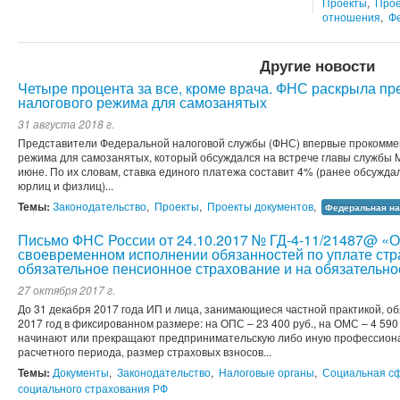
Проекты
,
Прое
отношения
,
Ф
Другие новости
Четыре процента за все, кроме врача. ФНС раскрыла пр
налогового режима для самозанятых
31 августа 2018 г.
Представители Федеральной налоговой службы (ФНС) впервые прокоммен
режима для самозанятых, который обсуждался на встрече главы службы
июне. По их словам, ставка единого платежа составит 4% (ранее обсужда
юрлиц и физлиц)...
Темы:
Законодательство
,
Проекты
,
Проекты документов
,
Федеральная на
Письмо ФНС России от 24.10.2017 № ГД-4-11/21487@ «
своевременном исполнении обязанностей по уплате стр
обязательное пенсионное страхование и на обязательн
27 октября 2017 г.
До 31 декабря 2017 года ИП и лица, занимающиеся частной практикой, о
2017 год в фиксированном размере: на ОПС – 23 400 руб., на ОМС – 4 590
начинают или прекращают предпринимательскую либо иную профессиона
расчетного периода, размер страховых взносов...
Темы:
Документы
,
Законодательство
,
Налоговые органы
,
Социальная с
социального страхования РФ