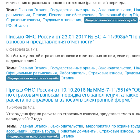
исчисления страховых взносов за отчетные (расчетные) периоды,...
Темы:
Главная Эталон
,
Государственные органы
,
Законодательство
,
Но
разъяснения
,
Пенсии
,
Пенсионное обеспечение
,
Пенсионный фонд РФ
,
Страховые взносы
,
Трудовые отношения
,
Федеральная налоговая служба
РФ
,
Эталон
Письмо ФНС России от 23.01.2017 № БС-4-11/993@ "По
взносов и представления отчетности"
6 февраля 2017 г.
Как быть с уплатой страховых взносов и отчетностью по ним, если орган
подразделения?
Темы:
Главная Эталон
,
Государственные органы
,
Законодательство
,
На
Официальные разъяснения
,
Работодатели
,
Страховые взносы
,
Трудовы
Эталон
Федеральная налоговая служба
Приказ ФНС России от 10.10.2016 № ММВ-7-11/551@ "О
по страховым взносам, порядка его заполнения, а такж
расчета по страховым взносам в электронной форме"
1 ноября 2016 г.
Утверждена форма расчета по страховым взносам, представляемого в на
периодов 2017 года
Темы:
Главная Эталон
,
Законодательство
,
Мероприятия по охране труд
ассоциации
,
Охрана труда
,
Принятые документы
,
Страховые взносы
,
Т
Эталон
Федеральная налоговая служба