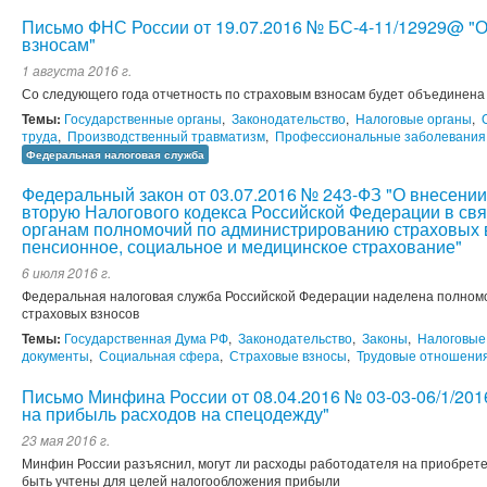
Письмо ФНС России от 19.07.2016 № БС-4-11/12929@ "О
взносам"
1 августа 2016 г.
Со следующего года отчетность по страховым взносам будет объединена 
Темы:
Государственные органы
,
Законодательство
,
Налоговые органы
,
труда
,
Производственный травматизм
,
Профессиональные заболевания
Федеральная налоговая служба
Федеральный закон от 03.07.2016 № 243-ФЗ "О внесении
вторую Налогового кодекса Российской Федерации в св
органам полномочий по администрированию страховых 
пенсионное, социальное и медицинское страхование"
6 июля 2016 г.
Федеральная налоговая служба Российской Федерации наделена полном
страховых взносов
Темы:
Государственная Дума РФ
,
Законодательство
,
Законы
,
Налоговые
документы
,
Социальная сфера
,
Страховые взносы
,
Трудовые отношени
Письмо Минфина России от 08.04.2016 № 03-03-06/1/2016
на прибыль расходов на спецодежду"
23 мая 2016 г.
Минфин России разъяснил, могут ли расходы работодателя на приобрет
быть учтены для целей налогообложения прибыли