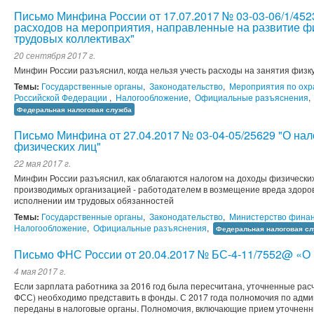
Письмо Минфина России от 17.07.2017 № 03-03-06/1/452
расходов на мероприятия, направленные на развитие фи
трудовых коллективах"
20 сентября 2017 г.
Минфин России разъяснил, когда нельзя учесть расходы на занятия физк
Темы:
Государственные органы
,
Законодательство
,
Мероприятия по охр
Российской Федерации
,
Налогообложение
,
Официальные разъяснения
,
Федеральная налоговая служба
Письмо Минфина от 27.04.2017 № 03-04-05/25629 "О на
физических лиц"
22 мая 2017 г.
Минфин России разъяснил, как облагаются налогом на доходы физически
производимых организацией - работодателем в возмещение вреда здоров
исполнении им трудовых обязанностей
Темы:
Государственные органы
,
Законодательство
,
Министерство финан
Налогообложение
,
Официальные разъяснения
,
Федеральная налоговая с
Письмо ФНС России от 20.04.2017 № БС-4-11/7552@ «О
4 мая 2017 г.
Если зарплата работника за 2016 год была пересчитана, уточненные расч
ФСС) необходимо представить в фонды. С 2017 года полномочия по адм
переданы в налоговые органы. Полномочия, включающие прием уточненны