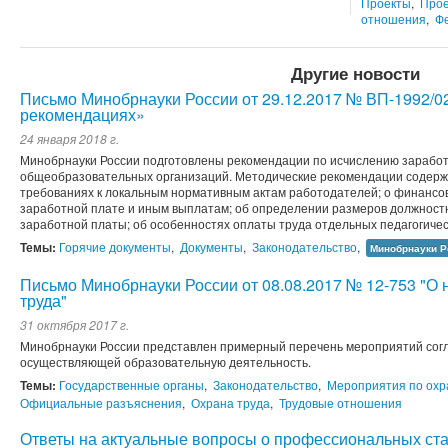
Проекты
,
Прое
отношения
,
Ф
Другие новости
Письмо Минобрнауки России от 29.12.2017 № ВП-1992/0
рекомендациях»
24 января 2018 г.
Минобрнауки России подготовлены рекомендации по исчислению зарабо
общеобразовательных организаций. Методические рекомендации содержат
требованиях к локальным нормативным актам работодателей; о финансо
заработной плате и иным выплатам; об определении размеров должностн
заработной платы; об особенностях оплаты труда отдельных педагогическ
Темы:
Горячие документы
,
Документы
,
Законодательство
,
Минобрнауки Р
Письмо Минобрнауки России от 08.08.2017 № 12-753 "О 
труда"
31 октября 2017 г.
Минобрнауки России представлен примерный перечень мероприятий согл
осуществляющей образовательную деятельность.
Темы:
Государственные органы
,
Законодательство
,
Мероприятия по охр
Официальные разъяснения
,
Охрана труда
,
Трудовые отношения
Ответы на актуальные вопросы о профессиональных ста