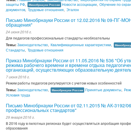
защиты РФ
,
Новости ассоциации
,
Обучение по охра
Минобрнауки России
документов
,
Трудовые отношения
,
Эталон
Письмо Минобрнауки России от 12.02.2016 № 09-ПГ-МО
обращения"
24 июня 2016 г.
Для педагогов профессиональные стандарты необязательны
Темы:
Законодательство
,
Квалификационные характеристики
,
Минобрнау
Стандарты
,
Трудовые отношения
Приказ Минобрнауки России от 11.05.2016 № 536 "Об у
режима рабочего времени и времени отдыха педагогиче
организаций, осуществляющих образовательную деятель
7 июня 2016 г.
Режим работы педагогов регулируется с учетом новых особенностей
Темы:
Законодательство
,
Принятые документы
,
Реж
Минобрнауки России
Условия труда
Письмо Минобрнауки России от 02.11.2015 № АК-3192/0
профессиональных стандартов"
29 января 2016 г.
В 2016 году в пилотных регионах будет осуществляться апробация проф
образования