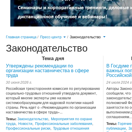
Главная страница
/
Пресс-центр
/
Законодательство
Законодательство
Тема дня
Утверждены рекомендации по
В Госдуме 
организации наставничества в сфере
важных поп
труда
Российской
30 июня 2026 г.
24 июля 2024 г
Российская трехсторонняя комиссия по регулированию
Авторы Законо
социально-трудовых отношений утвердила документ,
сообщили, что
который многие эксперты уже назвали
законодательс
системообразующим для кадровой политики нашей
полномочий Фе
страны. Речь идет о «Рекомендациях по организации
занятости по 
наставничества в сфере труда»...
выполнением р
соглашениям...
Темы:
Законодательство
,
Мероприятия по охране
труда
,
Новости
,
Профессиональные заболевания
,
Темы:
Горячие
Профессиональные риски
,
Трудовые отношения
публикации
,
З