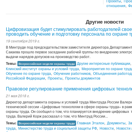
Проекты
,
Прое
отношения
,
Ф
Другие новости
Цифровизация будет стимулировать работодателей сво
проводить обучение и подготовку персонала по охране т
19 сентября 2019 г.
В Минтруде под председательством заместителя директора Департамент
Сакаева прошло первое заседание рабочей группы по внедрению электро
выдачи нарядов-допусков на производство работ.
Темы:
Другие интересные публикации
,
Всероссийская неделя охраны труда
Клинский институт охраны и условий труда
,
Мероприятия по охране труд
Обучение по охране труда
,
Обучение работников
,
Объединения работод
Российской Федерации
,
Проекты
,
Проекты документов
Правовое регулирование применения цифровых техноло
21 мая 2018 г.
Директор департамента охраны и условий труда Минтруда России Валери
технической сессии «Цифровые технологии в сфере охраны труда» в рам
охраны труда. Он сообщил о том, что планируется внедрение цифровых 
труда. Валерий Корж рассказал о том, что Минтруд России...
Темы:
Главная Эталон
,
Документы
,
З
Всероссийская неделя охраны труда
труда
,
Министерство труда и социальной защиты РФ
,
Новости
,
Новости 