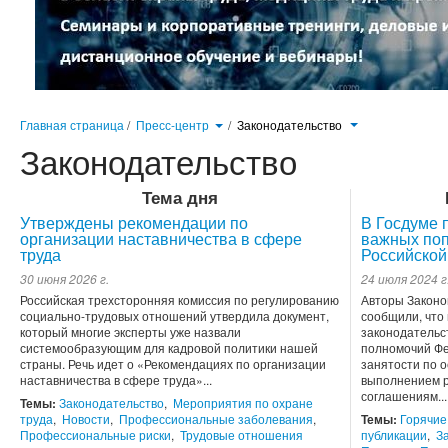
Главная страница
/
Пресс-центр
/
Законодательство
Законодательство
Тема дня
Утверждены рекомендации по
В Госдуме 
организации наставничества в сфере
важных поп
труда
Российской
30 июня 2026 г.
24 июля 2024 г
Российская трехсторонняя комиссия по регулированию
Авторы Законо
социально-трудовых отношений утвердила документ,
сообщили, что
который многие эксперты уже назвали
законодательс
системообразующим для кадровой политики нашей
полномочий Фе
страны. Речь идет о «Рекомендациях по организации
занятости по 
наставничества в сфере труда»...
выполнением р
соглашениям...
Темы:
Законодательство
,
Мероприятия по охране
труда
,
Новости
,
Профессиональные заболевания
,
Темы:
Горячие
Профессиональные риски
,
Трудовые отношения
публикации
,
З