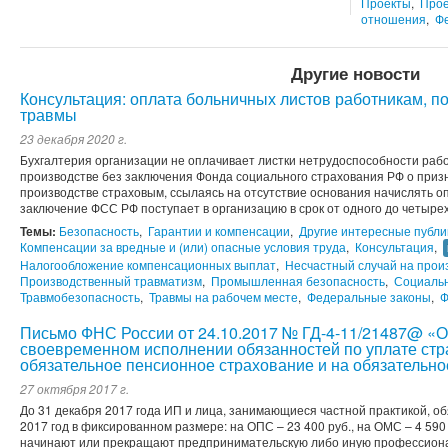
Проекты
,
Прое
отношения
,
Ф
Другие новости
Консультация: оплата больничных листов работникам, 
травмы
23 декабря 2020 г.
Бухгалтерия организации не оплачивает листки нетрудоспособности рабо
производстве без заключения Фонда социального страхования РФ о призн
производстве страховым, ссылаясь на отсутствие основания начислять оп
заключение ФСС РФ поступает в организацию в срок от одного до четырех 
Темы:
Безопасность
,
Гарантии и компенсации
,
Другие интересные публи
Компенсации за вредные и (или) опасные условия труда
,
Консультация
,
Налогообложение компенсационных выплат
,
Несчастный случай на прои
Производственный травматизм
,
Промышленная безопасность
,
Социаль
Травмобезопасность
,
Травмы на рабочем месте
,
Федеральные законы
,
Ф
Письмо ФНС России от 24.10.2017 № ГД-4-11/21487@ «
своевременном исполнении обязанностей по уплате стр
обязательное пенсионное страхование и на обязательн
27 октября 2017 г.
До 31 декабря 2017 года ИП и лица, занимающиеся частной практикой, о
2017 год в фиксированном размере: на ОПС – 23 400 руб., на ОМС – 4 590
начинают или прекращают предпринимательскую либо иную профессиона