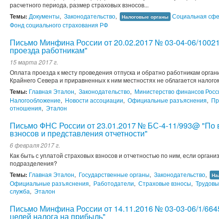
расчетного периода, размер страховых взносов...
Темы:
Документы
,
Законодательство
,
Социальная сф
Налоговые органы
Фонд социального страхования РФ
Письмо Минфина России от 20.02.2017 № 03-04-06/1002
проезда работникам"
15 марта 2017 г.
Оплата проезда к месту проведения отпуска и обратно работникам орган
Крайнего Севера и приравненных к ним местностях не облагается налого
Темы:
Главная Эталон
,
Законодательство
,
Министерство финансов Рос
Налогообложение
,
Новости ассоциации
,
Официальные разъяснения
,
Пр
отношения
,
Эталон
Письмо ФНС России от 23.01.2017 № БС-4-11/993@ "По
взносов и представления отчетности"
6 февраля 2017 г.
Как быть с уплатой страховых взносов и отчетностью по ним, если орган
подразделения?
Темы:
Главная Эталон
,
Государственные органы
,
Законодательство
,
На
Официальные разъяснения
,
Работодатели
,
Страховые взносы
,
Трудовы
служба
,
Эталон
Письмо Минфина России от 14.11.2016 № 03-03-06/1/664
целей налога на прибыль"