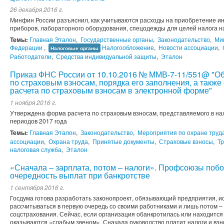
26 декабря 2016 г.
Минфин России разъяснил, как учитываются расходы на приобретение ин
приборов, лабораторного оборудования, спецодежды для целей налога 
Темы:
Главная Эталон
,
Государственные органы
,
Законодательство
,
Ми
Федерации
,
Налогообложение
,
Новости ассоциации
,
Налоговые органы
Работодатели
,
Средства индивидуальной защиты
,
Эталон
Приказ ФНС России от 10.10.2016 № ММВ-7-11/551@ "О
по страховым взносам, порядка его заполнения, а такж
расчета по страховым взносам в электронной форме"
1 ноября 2016 г.
Утверждена форма расчета по страховым взносам, представляемого в на
периодов 2017 года
Темы:
Главная Эталон
,
Законодательство
,
Мероприятия по охране труд
ассоциации
,
Охрана труда
,
Принятые документы
,
Страховые взносы
,
Т
налоговая служба
,
Эталон
«Сначала – зарплата, потом – налоги». Профсоюзы поб
очередность выплат при банкротстве
1 сентября 2016 г.
Госдума готова разработать законопроект, обязывающий предприятия,
рассчитываться в первую очередь со своими работниками и лишь потом –
соцстрахования. Сейчас, если организация обанкротилась или находится
оказываются «слабым звеном». Сначала руководство платит налоги и взн