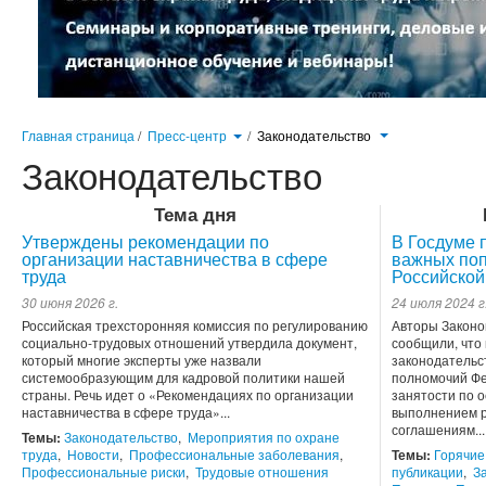
Главная страница
/
Пресс-центр
/
Законодательство
Законодательство
Тема дня
Утверждены рекомендации по
В Госдуме 
организации наставничества в сфере
важных поп
труда
Российской
30 июня 2026 г.
24 июля 2024 г
Российская трехсторонняя комиссия по регулированию
Авторы Законо
социально-трудовых отношений утвердила документ,
сообщили, что
который многие эксперты уже назвали
законодательс
системообразующим для кадровой политики нашей
полномочий Фе
страны. Речь идет о «Рекомендациях по организации
занятости по 
наставничества в сфере труда»...
выполнением р
соглашениям...
Темы:
Законодательство
,
Мероприятия по охране
труда
,
Новости
,
Профессиональные заболевания
,
Темы:
Горячие
Профессиональные риски
,
Трудовые отношения
публикации
,
З