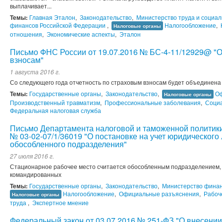
выплачивает...
Темы:
Главная Эталон
,
Законодательство
,
Министерство труда и социа
финансов Российской Федерации
,
Налогообложение
,
Налоговые органы
отношения
,
Экономические аспекты
,
Эталон
Письмо ФНС России от 19.07.2016 № БС-4-11/12929@ "О
взносам"
1 августа 2016 г.
Со следующего года отчетность по страховым взносам будет объединена 
Темы:
Государственные органы
,
Законодательство
,
О
Налоговые органы
Производственный травматизм
,
Профессиональные заболевания
,
Соци
Федеральная налоговая служба
Письмо Департамента налоговой и таможенной политики
№ 03-02-07/1/36019 "О постановке на учет юридического
обособленного подразделения"
27 июля 2016 г.
Стационарное рабочее место считается обособленным подразделением,
командированных
Темы:
Государственные органы
,
Законодательство
,
Министерство финан
Налогообложение
,
Официальные разъяснения
,
Рабоч
Налоговые органы
труда
,
Экспертное мнение
Федеральный закон от 03.07.2016 № 251-ФЗ "О внесении