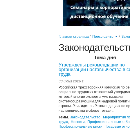
Главная страница
/
Пресс-центр
/
Зако
Законодательст
Тема дня
Утверждены рекомендации по
организации наставничества в 
труда
30 июня 2026 г.
Российская трехсторонняя комиссия по р
социально-трудовых отношений утвердила
который многие эксперты уже назвали
системообразующим для кадровой полити
страны. Речь идет о «Рекомендациях по о
наставничества в сфере труда»...
Темы:
Законодательство
,
Мероприятия п
труда
,
Новости
,
Профессиональные забо
Профессиональные риски
,
Трудовые отн