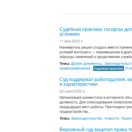
Судебная практика: госорган до
условиях
11 мая 2022 г.
Наниматель решил создать вместо прежне
условий контракта — перемещении в друг
образцы заявлений о продолжении службы
Темы:
Другие документы
,
Законодательст
правоприменения
,
Усл
Судебная практика
Суд поддержал работодателя, к
и характеристики
22 июня 2022 г.
Организация разместила в интернете объя
должность. Для собеседования попросили 
предыдущих мест работы. Претендент реш
трудоустройству...
Темы:
Законодательство
,
Новости
,
Практ
Верховный суд защитил права те