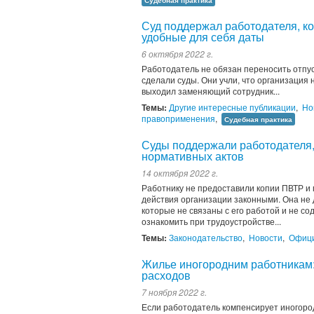
Судебная практика
Суд поддержал работодателя, ко
удобные для себя даты
6 октября 2022 г.
Работодатель не обязан переносить отпуск
сделали суды. Они учли, что организация н
выходил заменяющий сотрудник...
Темы:
Другие интересные публикации
,
Но
правоприменения
,
Судебная практика
Суды поддержали работодателя,
нормативных актов
14 октября 2022 г.
Работнику не предоставили копии ПВТР и п
действия организации законными. Она не 
которые не связаны с его работой и не со
ознакомить при трудоустройстве...
Темы:
Законодательство
,
Новости
,
Офици
Жилье иногородним работникам:
расходов
7 ноября 2022 г.
Если работодатель компенсирует иногород