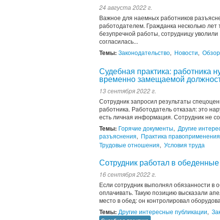
24 августа 2022 г.
Важное для наемных работников разъясне
работодателем. Гражданка несколько лет т
безупречной работы, сотрудницу уволили 
согласилась...
Темы:
Законодательство
,
Новости
,
Обзор
Судебная практика: работника н
временно замещаемой должнос
13 сентября 2022 г.
Сотрудник запросил результаты спецоценк
работника. Работодатель отказал: это на
есть личная информация. Сотрудник не согл
Темы:
Горячие документы
,
Другие интере
разъяснения
,
Практика правоприменения
Трудовые отношения
,
Условия труда
Сотрудник работал в обеденные
16 сентября 2022 г.
Если сотрудник выполнял обязанности в о
оплачивать. Такую позицию высказали апел
место в обед: он контролировал оборудован
Темы:
Другие интересные публикации
,
За