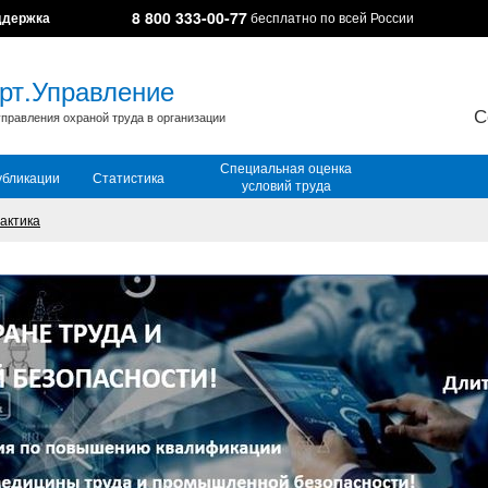
8 800 333-00-77
ддержка
бесплатно по всей России
рт.Управление
С
правления охраной труда в организации
Специальная оценка
убликации
Статистика
условий труда
актика