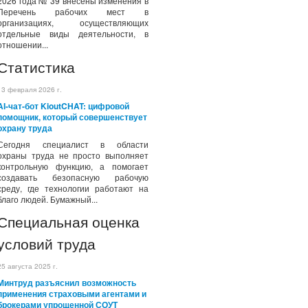
2026 года № 39 внесены изменения в
Перечень рабочих мест в
организациях, осуществляющих
отдельные виды деятельности, в
отношении...
Статистика
13 февраля 2026 г.
AI-чат-бот KioutCHAT: цифровой
помощник, который совершенствует
охрану труда
Сегодня специалист в области
охраны труда не просто выполняет
контрольную функцию, а помогает
создавать безопасную рабочую
среду, где технологии работают на
благо людей. Бумажный...
Специальная оценка
условий труда
25 августа 2025 г.
Минтруд разъяснил возможность
применения страховыми агентами и
брокерами упрощенной СОУТ