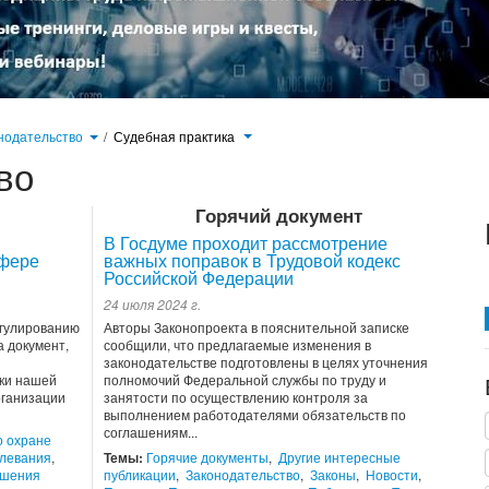
нодательство
/
Судебная практика
во
Горячий документ
В Госдуме проходит рассмотрение
сфере
важных поправок в Трудовой кодекс
Российской Федерации
24 июля 2024 г.
егулированию
Авторы Законопроекта в пояснительной записке
 документ,
сообщили, что предлагаемые изменения в
законодательстве подготовлены в целях уточнения
ки нашей
полномочий Федеральной службы по труду и
рганизации
занятости по осуществлению контроля за
выполнением работодателями обязательств по
соглашениям...
о охране
левания
,
Темы:
Горячие документы
,
Другие интересные
ошения
публикации
,
Законодательство
,
Законы
,
Новости
,