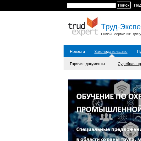
Поиск
По
Труд-Экспе
Онлайн сервис №1 для у
Новости
Законодательство
П
Горячие документы
Судебная пр