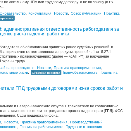
 по локальному НПА или трудовому договору, а не по закону (в т.ч.
..
конодательство
,
Консультация
,
Новости
,
Обзор публикаций
,
Практика
 практика
: административная ответственность работодателя за
ценке риска падения работника
ботодателя об обжаловании принятых ранее судебных решений, в
ыл привлечен к ответственности, предусмотренной ч. 1 ст. 5.27.1
истративных правонарушениях (далее — КоАП РФ) за нарушение
охраны труда...
чай на производстве
,
Новости
,
Практика правоприменения
,
ональные риски
,
Травмобезопасность
,
Травмы на
Судебная практика
читали ГПД трудовыми договорами из-за сроков работ и
льного и Северо-Кавказского округов. Страхователи не согласились с
 выплатам исполнителям по гражданско-правовым договорам (ГПД). ФСС
отношения. Суды поддержали фонд...
е
,
Новости
,
Практика правоприменения
,
Производственный
опасность
,
Травмы на рабочем месте
,
Трудовые отношения