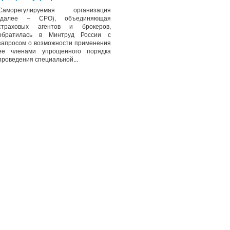
Саморегулируемая организация
(далее – СРО), объединяющая
страховых агентов и брокеров,
обратилась в Минтруд России с
запросом о возможности применения
ее членами упрощенного порядка
проведения специальной...