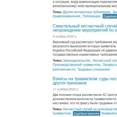
о ситуации, когда компенсацию перечисляют
региональному) либо муниципальному акту.
Темы:
Другие интересные публикации
,
За
правоприменения
,
Публикации
,
Судебная
Смертельный несчастный случай
непроведение мероприятий по о
9 ноября 2022 г.
Верховный суд рассмотрел требование ра
результате вынесения которых заявитель б
Кодекса Российской Федерации об админ
государственных нормативных требований 
Темы:
Законодательство
,
Несчастный слу
Производственный травматизм
,
Професси
рабочем месте
,
Трудовые отношения
Взносы на травматизм: суды пос
других признаков
11 ноября 2022 г.
Два похожих спора рассмотрели АС Центра
доначислением взносов на травматизм по
настаивал, что по факту были трудовые 
Темы:
Несчастный случай на производств
травматизм
,
Травмобез
Судебная практика