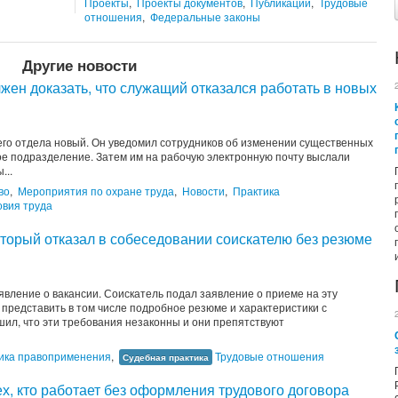
Проекты
,
Проекты документов
,
Публикации
,
Трудовые
отношения
,
Федеральные законы
Другие новости
лжен доказать, что служащий отказался работать в новых
го отдела новый. Он уведомил сотрудников об изменении существенных
ое подразделение. Затем им на рабочую электронную почту выслали
...
во
,
Мероприятия по охране труда
,
Новости
,
Практика
овия труда
оторый отказал в собеседовании соискателю без резюме
вление о вакансии. Соискатель подал заявление о приеме на эту
представить в том числе подробное резюме и характеристики с
ил, что эти требования незаконны и они препятствуют
ика правоприменения
,
Трудовые отношения
Судебная практика
х, кто работает без оформления трудового договора