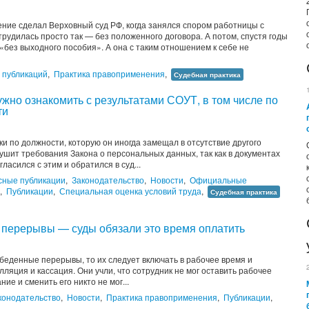
ние сделал Верховный суд РФ, когда занялся спором работницы с
рудилась просто так — без положенного договора. А потом, спустя годы
«без выходного пособия». А она с таким отношением к себе не
 публикаций
,
Практика правоприменения
,
Судебная практика
ужно ознакомить с результатами СОУТ, в том числе по
ти
и по должности, которую он иногда замещал в отсутствие другого
рушит требования Закона о персональных данных, так как в документах
асился с этим и обратился в суд...
сные публикации
,
Законодательство
,
Новости
,
Официальные
,
Публикации
,
Специальная оценка условий труда
,
Судебная практика
 перерывы — суды обязали это время оплатить
беденные перерывы, то их следует включать в рабочее время и
ляция и кассация. Они учли, что сотрудник не мог оставить рабочее
ие и сменить его никто не мог...
конодательство
,
Новости
,
Практика правоприменения
,
Публикации
,