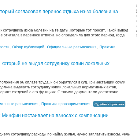
торый согласовал перенос отдыха из-за болезни на
 сотрудника из-за болезни на те даты, которые тот просит. Такой вывод
е отказала в переносе отпуска, но определила для этого период, когда
вости
,
Обзор публикаций
,
Официальные разъяснения
,
Практика
 который не выдал сотруднику копии локальных
оложения об оплате труда, и он обратился в суд. Три инстанции сочли
должна выдавать сотруднику копии локальных нормативных актов,
держат сведений о его функциях. С такими документами достаточно
альные разъяснения
,
Практика правоприменения
,
Судебная практика
 Минфин настаивает на взносах с компенсации
нему сотруднику расходы по найму жилья, нужно заплатить взносы. Речь