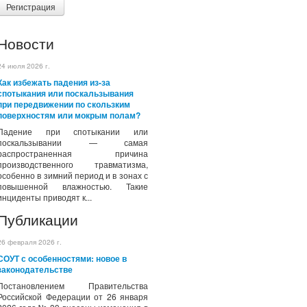
Регистрация
Новости
24 июля 2026 г.
Как избежать падения из-за
спотыкания или поскальзывания
при передвижении по скользким
поверхностям или мокрым полам?
Падение при спотыкании или
поскальзывании — самая
распространенная причина
производственного травматизма,
особенно в зимний период и в зонах с
повышенной влажностью. Такие
инциденты приводят к...
Публикации
26 февраля 2026 г.
СОУТ с особенностями: новое в
законодательстве
Постановлением Правительства
Российской Федерации от 26 января