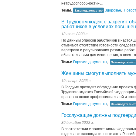
нетрудоспособности»...
Темы:
Здоровье
,
Новос
Законодательство
В Трудовом кодексе закрепят об
работников в условиях повышен
13 июля 2023 г.
По данным опросов работников в настоящ
отмечают отсутствие готовности следов
перегрева и регулирования режима работ.
обязательными для исполнения, а носят л
Темы:
Горячие документы
,
Законодательст
Женщины смогут выполнять муж
10 января 2023 г.
В Госдуме проходит обсуждение проекта 
Трудового кодекса Российской Федерации»
правовых основ профессиональной и эко
Темы:
Горячие документы
,
Законодательст
Госслужащие должны подтвердит
30 декабря 2022 г.
В соответствии с положениями Федерально
отдельные законодательные акты Российск