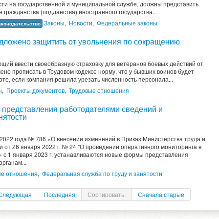
ти на государственной и муниципальной службе, должны представить
ражданства (подданства) иностранного государства...
Законы
,
Новости
,
Федеральные законы
аконодательство
дложено защитить от увольнения по сокращению
ющий ввести своеобразную страховку для ветеранов боевых действий от
но прописать в Трудовом кодексе норму, что у бывших воинов будет
те, если компания решила урезать численность персонала...
ы
,
Проекты документов
,
Трудовые отношения
 представления работодателями сведений и
нятости
2022 года № 786 «О внесении изменений в Приказ Министерства труда и
от 26 января 2022 г. № 24 "О проведении оперативного мониторинга в
» с 1 января 2023 г. устанавливаются новые формы представления
рганам...
ые отношения
,
Федеральная служба по труду и занятости
Следующая
Последняя
Сортировать:
Сначала старые