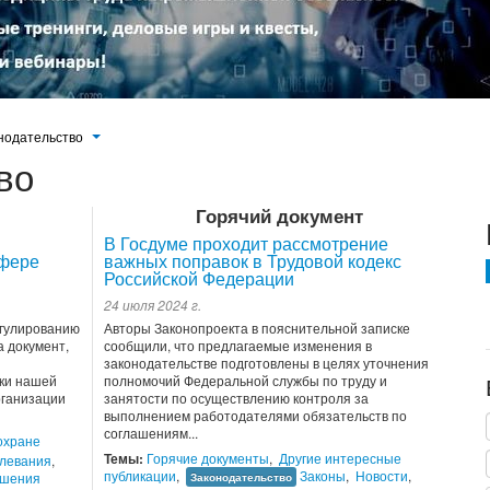
нодательство
во
Горячий документ
В Госдуме проходит рассмотрение
сфере
важных поправок в Трудовой кодекс
Российской Федерации
24 июля 2024 г.
егулированию
Авторы Законопроекта в пояснительной записке
 документ,
сообщили, что предлагаемые изменения в
законодательстве подготовлены в целях уточнения
ки нашей
полномочий Федеральной службы по труду и
рганизации
занятости по осуществлению контроля за
выполнением работодателями обязательств по
соглашениям...
охране
Темы:
Горячие документы
,
Другие интересные
левания
,
публикации
,
Законы
,
Новости
,
ошения
Законодательство