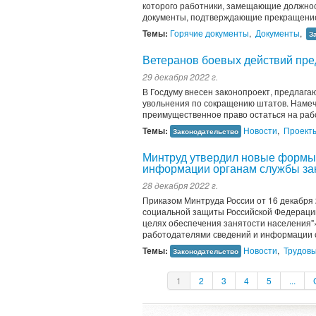
которого работники, замещающие должнос
документы, подтверждающие прекращение г
Темы:
Горячие документы
,
Документы
,
З
Ветеранов боевых действий пре
29 декабря 2022 г.
В Госдуму внесен законопроект, предлага
увольнения по сокращению штатов. Намече
преимущественное право остаться на рабо
Темы:
Новости
,
Проект
Законодательство
Минтруд утвердил новые формы
информации органам службы за
28 декабря 2022 г.
Приказом Минтруда России от 16 декабря 
социальной защиты Российской Федерации 
целях обеспечения занятости населения"
работодателями сведений и информации о
Темы:
Новости
,
Трудов
Законодательство
1
2
3
4
5
...