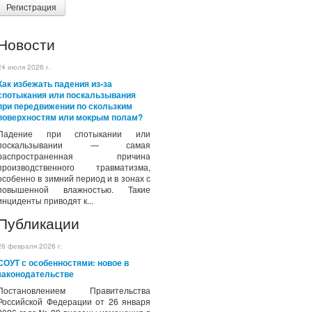
Регистрация
Новости
24 июля 2026 г.
Как избежать падения из-за
спотыкания или поскальзывания
при передвижении по скользким
поверхностям или мокрым полам?
Падение при спотыкании или
поскальзывании — самая
распространенная причина
производственного травматизма,
особенно в зимний период и в зонах с
повышенной влажностью. Такие
инциденты приводят к...
Публикации
26 февраля 2026 г.
СОУТ с особенностями: новое в
законодательстве
Постановлением Правительства
Российской Федерации от 26 января