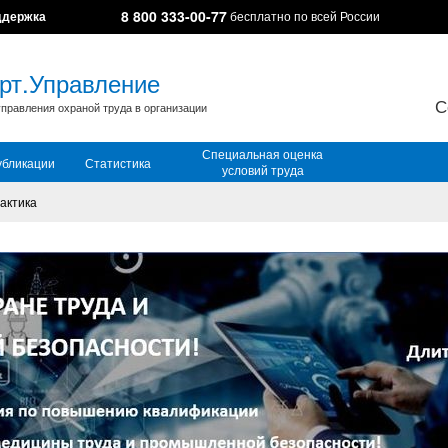
8 800 333-00-77
ддержка
бесплатно по всей России
рт.Управление
С
правления охраной труда в организации
Специальная оценка
убликации
Статистика
условий труда
актика