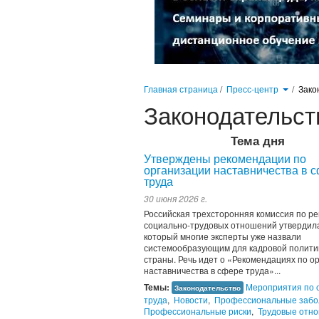
Главная страница
/
Пресс-центр
/
Зако
Законодательст
Тема дня
Утверждены рекомендации по
организации наставничества в 
труда
30 июня 2026 г.
Российская трехсторонняя комиссия по р
социально-трудовых отношений утвердила
который многие эксперты уже назвали
системообразующим для кадровой полити
страны. Речь идет о «Рекомендациях по о
наставничества в сфере труда»...
Темы:
Мероприятия по 
Законодательство
труда
,
Новости
,
Профессиональные забо
Профессиональные риски
,
Трудовые отн