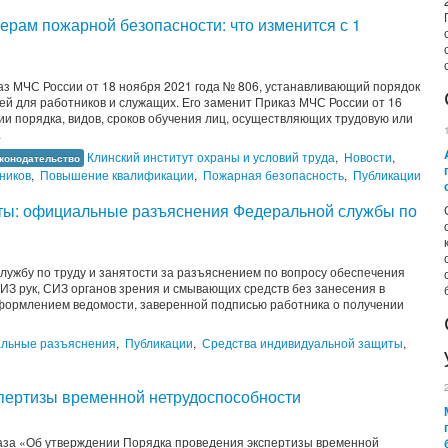
ерам пожарной безопасности: что изменится с 1
каз МЧС России от 18 ноября 2021 года № 806, устанавливающий порядок
й для работников и служащих. Его заменит Приказ МЧС России от 16
и порядка, видов, сроков обучения лиц, осуществляющих трудовую или
.
Клинский институт охраны и условий труда
,
Новости
,
конодательство
ников
,
Повышение квалификации
,
Пожарная безопасность
,
Публикации
ты: официальные разъяснения Федеральной службы по
лужбу по труду и занятости за разъяснением по вопросу обеспечения
ИЗ рук, СИЗ органов зрения и смывающих средств без занесения в
 оформлением ведомости, заверенной подписью работника о получении
льные разъяснения
,
Публикации
,
Средства индивидуальной защиты
,
пертизы временной нетрудоспособности
аза «Об утверждении Порядка проведения экспертизы временной