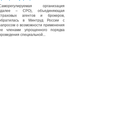
Саморегулируемая организация
(далее – СРО), объединяющая
страховых агентов и брокеров,
обратилась в Минтруд России с
запросом о возможности применения
ее членами упрощенного порядка
проведения специальной...