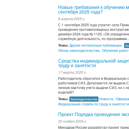
Новые требования к обучению м
сентября 2025 года?
8 апреля 2025 г.
С 1 сентября 2025 года утратит силу При
проведения противопожарных инструктаже
декабря 2024 года № 1120 «Об определени
служебную деятельность, по программам..
Темы:
Другие интересные публикации
,
За
Обзор законодательства
,
Обучение работ
Средства индивидуальной защи
труду и занятости
17 марта 2025 г.
Работодатель обратился в Федеральную с
работников СИЗ. Допускается ли выдача С
личную карточку учета выдачи СИЗ, но с
изделий?
Темы:
Новости
,
Официа
Законодательство
Федеральная служба по труду и занятости
Проект Порядка проведения экс
22 ноября 2024 г.
Минздрав России разработал проект прик