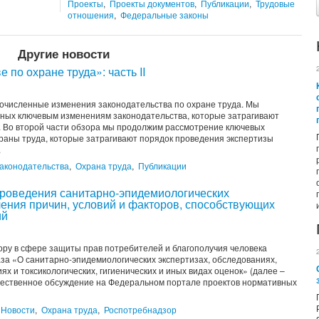
Проекты
,
Проекты документов
,
Публикации
,
Трудовые
отношения
,
Федеральные законы
Другие новости
 по охране труда»: часть II
огочисленные изменения законодательства по охране труда. Мы
ных ключевым изменениям законодательства, которые затрагивают
. Во второй части обзора мы продолжим рассмотрение ключевых
раны труда, которые затрагивают порядок проведения экспертизы
.
аконодательства
,
Охрана труда
,
Публикации
проведения санитарно-эпидемиологических
ления причин, условий и факторов, способствующих
ий
ру в сфере защиты прав потребителей и благополучия человека
за «О санитарно-эпидемиологических экспертизах, обследованиях,
х и токсикологических, гигиенических и иных видах оценок» (далее –
щественное обсуждение на Федеральном портале проектов нормативных
Новости
,
Охрана труда
,
Роспотребнадзор