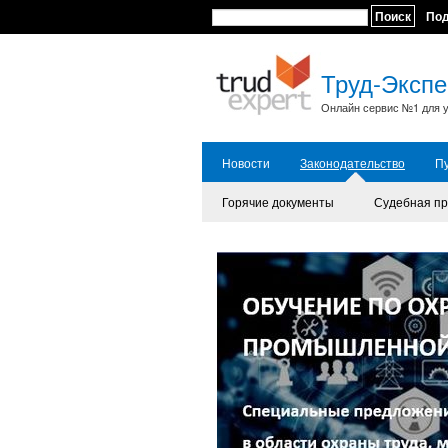
Поиск
По
Труд-Экспе
Онлайн сервис №1 для у
Новости
Законодательство
П
Горячие документы
Судебная пр