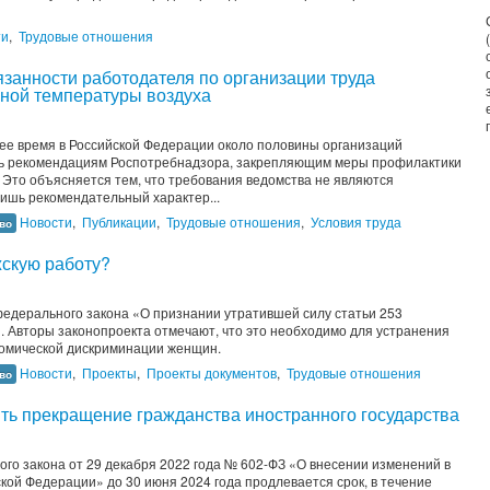
ти
,
Трудовые отношения
язанности работодателя по организации труда
ной температуры воздуха
ее время в Российской Федерации около половины организаций
ать рекомендациям Роспотребнадзора, закрепляющим меры профилактики
 Это объясняется тем, что требования ведомства не являются
ишь рекомендательный характер...
Новости
,
Публикации
,
Трудовые отношения
,
Условия труда
во
скую работу?
федерального закона «О признании утратившей силу статьи 253
. Авторы законопроекта отмечают, что это необходимо для устранения
номической дискриминации женщин.
Новости
,
Проекты
,
Проекты документов
,
Трудовые отношения
во
ь прекращение гражданства иностранного государства
го закона от 29 декабря 2022 года № 602-ФЗ «О внесении изменений в
ой Федерации» до 30 июня 2024 года продлевается срок, в течение