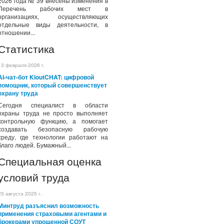
2026 года № 39 внесены изменения в
Перечень рабочих мест в
организациях, осуществляющих
отдельные виды деятельности, в
отношении...
Статистика
13 февраля 2026 г.
AI-чат-бот KioutCHAT: цифровой
помощник, который совершенствует
охрану труда
Сегодня специалист в области
охраны труда не просто выполняет
контрольную функцию, а помогает
создавать безопасную рабочую
среду, где технологии работают на
благо людей. Бумажный...
Специальная оценка
условий труда
25 августа 2025 г.
Минтруд разъяснил возможность
применения страховыми агентами и
брокерами упрощенной СОУТ