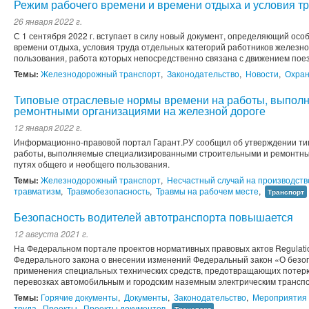
Режим рабочего времени и времени отдыха и условия т
26 января 2022 г.
С 1 сентября 2022 г. вступает в силу новый документ, определяющий ос
времени отдыха, условия труда отдельных категорий работников железн
пользования, работа которых непосредственно связана с движением поез
Темы:
Железнодорожный транспорт
,
Законодательство
,
Новости
,
Охран
Типовые отраслевые нормы времени на работы, выпол
ремонтными организациями на железной дороге
12 января 2022 г.
Информационно-правовой портал Гарант.РУ сообщил об утверждении ти
работы, выполняемые специализированными строительными и ремонтн
путях общего и необщего пользования.
Темы:
Железнодорожный транспорт
,
Несчастный случай на производств
травматизм
,
Травмобезопасность
,
Травмы на рабочем месте
,
Транспорт
Безопасность водителей автотранспорта повышается
12 августа 2021 г.
На Федеральном портале проектов нормативных правовых актов Regulatio
Федерального закона о внесении изменений Федеральный закон «О безоп
применения специальных технических средств, предотвращающих потерю
перевозках автомобильным и городским наземным электрическим транспор
Темы:
Горячие документы
,
Документы
,
Законодательство
,
Мероприятия 
труда
,
Проекты
,
Проекты документов
,