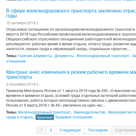
В сфере железнодорожного транспорта заключено отрас
годы
15 октября 2019 г.
Отраслевое соглашение по организациям железнодорожного транспорта 
августа 2019 года Российским профсоюзом железнодорожников и трансп
Общероссийского отраслевого объединения работодателей железнодоро
регулируются: рабочее время и время отдыха, оплата труда, развитие ка
занятости, охрана труда и окружающей среды, социальные гарантии,...
Темы:
Горячие документы
,
Документы
,
Железнодорожный транспорт
,
З
отношения
Минтранс внес изменения в режим рабочего времени м
транспорта
2 сентября 2019 г.
Приказом Минтранса России от 1 августа 2019 года № 250 «О внесении и
времени и времени отдыха, условий труда отдельных категорий работни
пользования, работа которых непосредственно связана с движением по
России от 9 марта 2016 г. № 44» увеличена на один час...
Темы:
Железнодорожный транспорт
,
Законодательство
,
Мероприятия по
труда и отдыха
,
Трудовые отношения
Транспорт
1
2
Следующая
Последняя
Сортироват