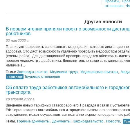
Проекты
,
Прое
отношения
,
Ф
Другие новости
В первом чтении приняли проект о возможности дистан
работников
23 мая 2022 г.
Планируют разрешить использовать медизделия, которые дистанционно
здоровья. Это даст возможность удаленно проводить медосмотры отдельн
(смены, рейса). Для дистанционной проверки придется обеспечить идент
прошел медосмотр за работника. Дополнительно такие сотрудники должн
наличие в...
Темы:
Законодательство
,
Медицина труда
,
Медицинские осмотры
,
Меди
Трудовые отношения
Транспорт
Об оплате труда работников автомобильного и городско
транспорта
28 апреля 2022 г.
Введение новых тарифных ставок рабочего 1 разряда в связи с установле
РФ в организациях автомобильного и городского наземного пассажирско
затруднения, может осуществляться поэтапно в сроки, определенные раб
Темы:
Горячие документы
,
Документы
,
Законодательство
,
Новости
,
Тра