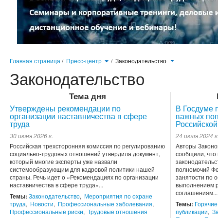
Главная страница
/
Пресс-центр
/
Законодательство
Законодательство
Тема дня
Утверждены рекомендации по
В Госдуме 
организации наставничества в сфере
важных поп
труда
Российской
30 июня 2026 г.
24 июля 2024 г
Российская трехсторонняя комиссия по регулированию
Авторы Законо
социально-трудовых отношений утвердила документ,
сообщили, что
который многие эксперты уже назвали
законодательс
системообразующим для кадровой политики нашей
полномочий Фе
страны. Речь идет о «Рекомендациях по организации
занятости по 
наставничества в сфере труда»...
выполнением р
соглашениям...
Темы:
Законодательство
,
Мероприятия по охране
труда
,
Новости
,
Профессиональные заболевания
,
Темы:
Горячие
Профессиональные риски
,
Трудовые отношения
публикации
,
З