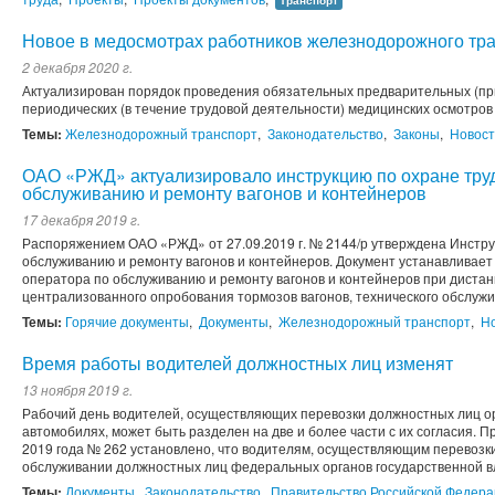
Транспорт
Новое в медосмотрах работников железнодорожного тр
2 декабря 2020 г.
Актуализирован порядок проведения обязательных предварительных (при
периодических (в течение трудовой деятельности) медицинских осмотро
Темы:
Железнодорожный транспорт
,
Законодательство
,
Законы
,
Новос
ОАО «РЖД» актуализировало инструкцию по охране труд
обслуживанию и ремонту вагонов и контейнеров
17 декабря 2019 г.
Распоряжением ОАО «РЖД» от 27.09.2019 г. № 2144/р утверждена Инстру
обслуживанию и ремонту вагонов и контейнеров. Документ устанавливае
оператора по обслуживанию и ремонту вагонов и контейнеров при дист
централизованного опробования тормозов вагонов, технического обслужив
Темы:
Горячие документы
,
Документы
,
Железнодорожный транспорт
,
Н
Время работы водителей должностных лиц изменят
13 ноября 2019 г.
Рабочий день водителей, осуществляющих перевозки должностных лиц ор
автомобилях, может быть разделен на две и более части с их согласия. П
2019 года № 262 установлено, что водителям, осуществляющим перевозк
обслуживании должностных лиц федеральных органов государственной вл
Темы:
Документы
,
Законодательство
,
Правительство Российской Федер