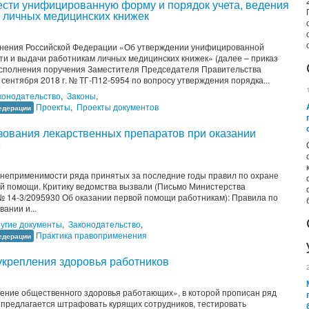
ести унифицированную форму и порядок учета, ведения
м личных медицинских книжек
анения Российской Федерации «Об утверждении унифицированной
ти и выдачи работникам личных медицинских книжек» (далее – приказ
исполнения поручения Заместителя Председателя Правительства
 сентября 2018 г. № ТГ-П12-5954 по вопросу утверждения порядка...
конодательство
,
Законы
,
Проекты
,
Проекты документов
едерации
зования лекарственных препаратов при оказании
е
о неприменимости ряда принятых за последние годы правил по охране
ой помощи. Критику ведомства вызвали (Письмо Министерства
 № 14-3/2095930 Об оказании первой помощи работникам): Правила по
ании и...
угие документы
,
Законодательство
,
Практика правоприменения
едерации
крепления здоровья работников
ение общественного здоровья работающих», в которой прописан ряд
предлагается штрафовать курящих сотрудников, тестировать