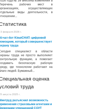
2026 года № 39 внесены изменения в
Перечень рабочих мест в
организациях, осуществляющих
отдельные виды деятельности, в
отношении...
Статистика
13 февраля 2026 г.
AI-чат-бот KioutCHAT: цифровой
помощник, который совершенствует
охрану труда
Сегодня специалист в области
охраны труда не просто выполняет
контрольную функцию, а помогает
создавать безопасную рабочую
среду, где технологии работают на
благо людей. Бумажный...
Специальная оценка
условий труда
25 августа 2025 г.
Минтруд разъяснил возможность
применения страховыми агентами и
брокерами упрощенной СОУТ