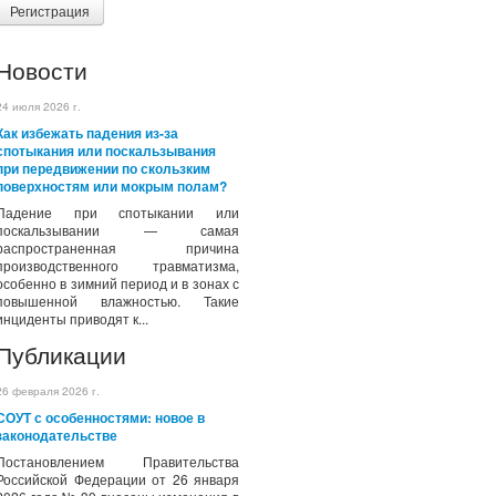
Регистрация
Новости
24 июля 2026 г.
Как избежать падения из-за
спотыкания или поскальзывания
при передвижении по скользким
поверхностям или мокрым полам?
Падение при спотыкании или
поскальзывании — самая
распространенная причина
производственного травматизма,
особенно в зимний период и в зонах с
повышенной влажностью. Такие
инциденты приводят к...
Публикации
26 февраля 2026 г.
СОУТ с особенностями: новое в
законодательстве
Постановлением Правительства
Российской Федерации от 26 января