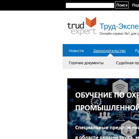
Поиск
По
Труд-Экспе
Онлайн сервис №1 для у
Новости
Законодательство
П
Горячие документы
Судебная пр