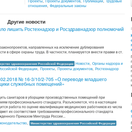
Проекты
,
Проекты документов
,
Публикации
,
Трудовые
отношения
,
Федеральные законы
Другие новости
ло лишить Ростехнадзор и Росздравнадзор полномочий
 законопроектов, направленных на исключение дублирования
сти в сфере охраны труда. В частности, планируется внести правки в ст.
Новости
,
Органы надзора и
ерство здравоохранения Российской Федерации
Российской Федерации
,
Проекты
,
Проекты документов
,
Ростехнадзор
.02.2018 № 16-3/10/2-705 «О переводе младшего
рщики служебных помещений»
ить санитаров в уборщики производственных помещений при
ниям профессионального стандарта. Разъясняется, что в настоящее
ится работа по оценке квалификации медицинских работников из числа
дмет их соответствия требованиям профессионального стандарта
денного Приказом Минтруда России...
конодательство
,
Министерство здравоохранения Российской Федерации