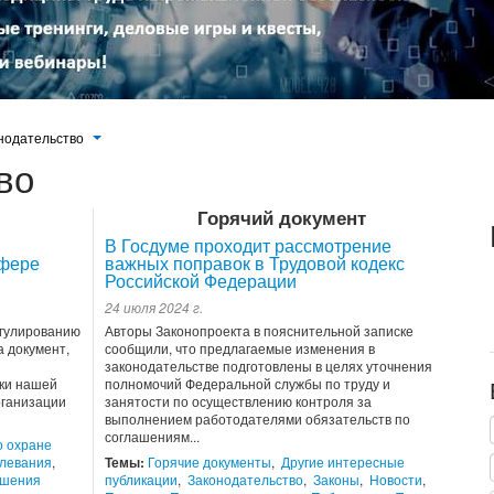
нодательство
во
Горячий документ
В Госдуме проходит рассмотрение
сфере
важных поправок в Трудовой кодекс
Российской Федерации
24 июля 2024 г.
егулированию
Авторы Законопроекта в пояснительной записке
 документ,
сообщили, что предлагаемые изменения в
законодательстве подготовлены в целях уточнения
ки нашей
полномочий Федеральной службы по труду и
рганизации
занятости по осуществлению контроля за
выполнением работодателями обязательств по
соглашениям...
о охране
левания
,
Темы:
Горячие документы
,
Другие интересные
ошения
публикации
,
Законодательство
,
Законы
,
Новости
,