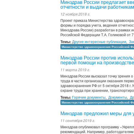
Минздрав России предлагает вв
отчетности и выдачи работника
12 ноября 2018 г.
Проект приказа Министерства здравоохр
формы и порядка учета, ведения отчетнос
Минздрава России) разработан в рамках 
Российской Федерации Т.А. Голиковой от 7
Темы:
Другие интересные публикации
,
За
Министерство здравоохранения Российской Ф
Минздрав России против исполь
первой помощи на производств
11 марта 2019 г.
Минздрав России высказал точку зрения 
труда в части организации оказания перв
здравоохранения РФ от 5 октября 2018 г.
охране труда при хранении, транспортиров
Темы:
Горячие документы
,
Документы
,
Др
Министерство здравоохранения Российской Ф
Минздрав предложил меры для у
11 сентября 2019 г.
Минздрав опубликовал программу «Укрепл
рекомендаций. Например, работодателям 