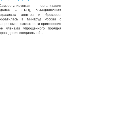
Саморегулируемая организация
(далее – СРО), объединяющая
страховых агентов и брокеров,
обратилась в Минтруд России с
запросом о возможности применения
ее членами упрощенного порядка
проведения специальной...