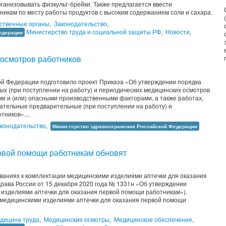
рганизовывать физкульт-брейки. Также предлагается ввести
никам по месту работы продуктов с высоким содержанием соли и сахара.
ственные органы
,
Законодательство
,
Министерство труда и социальной защиты РФ
,
Новости
,
едерации
осмотров работников
й Федерации подготовило проект Приказа «Об утверждении порядка
х (при поступлении на работу) и периодических медицинских осмотров
ми и (или) опасными производственными факторами, а также работах,
ательные предварительные (при поступлении на работу) и
ников»....
конодательство
,
Министерство здравоохранения Российской Федерации
ервой помощи работникам обновят
ваниях к комплектации медицинскими изделиями аптечки для оказания
рава России от 15 декабря 2020 года № 1331н «Об утверждении
 изделиями аптечки для оказания первой помощи работникам»).
медицинскими изделиями аптечки для оказания первой помощи
дицина труда
,
Медицинские осмотры
,
Медицинское обеспечение
,