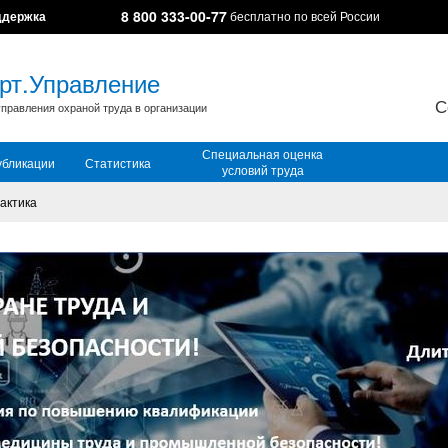
8 800 333-00-77
ддержка
бесплатно по всей России
рт.Управление
С
правления охраной труда в организации
Специальная оценка
убликации
Статистика
условий труда
актика