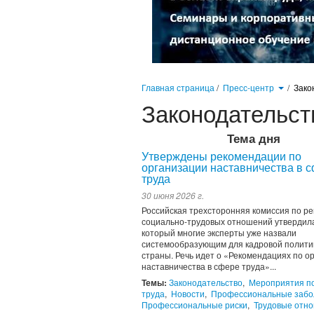
Главная страница
/
Пресс-центр
/
Зако
Законодательст
Тема дня
Утверждены рекомендации по
организации наставничества в 
труда
30 июня 2026 г.
Российская трехсторонняя комиссия по р
социально-трудовых отношений утвердила
который многие эксперты уже назвали
системообразующим для кадровой полити
страны. Речь идет о «Рекомендациях по о
наставничества в сфере труда»...
Темы:
Законодательство
,
Мероприятия п
труда
,
Новости
,
Профессиональные забо
Профессиональные риски
,
Трудовые отн