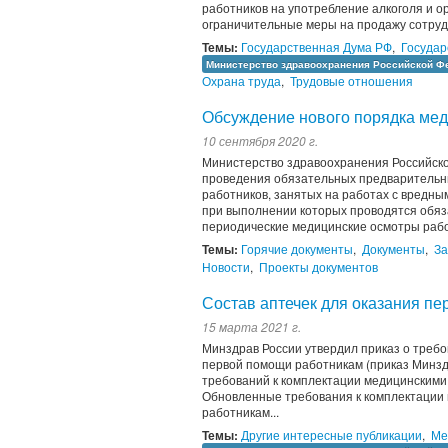
работников на употребление алкоголя и о
ограничительные меры на продажу сотруд
Темы:
Государственная Дума РФ
,
Государ
Министерство здравоохранения Российской Ф
Охрана труда
,
Трудовые отношения
Обсуждение нового порядка мед
10 сентября 2020 г.
Министерство здравоохранения Российско
проведения обязательных предварительны
работников, занятых на работах с вредны
при выполнении которых проводятся обяз
периодические медицинские осмотры работ
Темы:
Горячие документы
,
Документы
,
За
Новости
,
Проекты документов
Состав аптечек для оказания п
15 марта 2021 г.
Минздрав России утвердил приказ о требо
первой помощи работникам (приказ Минзд
требований к комплектации медицинскими
Обновленные требования к комплектации 
работникам...
Темы:
Другие интересные публикации
,
Ме