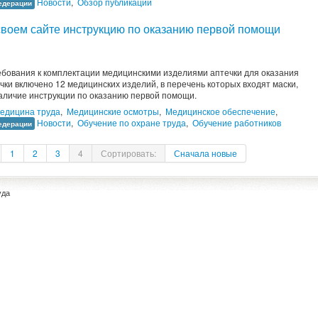
Новости
,
Обзор публикаций
едерации
своем сайте инструкцию по оказанию первой помощи
ебования к комплектации медицинскими изделиями аптечки для оказания
чки включено 12 медицинских изделий, в перечень которых входят маски,
аличие инструкции по оказанию первой помощи.
едицина труда
,
Медицинские осмотры
,
Медицинское обеспечение
,
Новости
,
Обучение по охране труда
,
Обучение работников
едерации
1
2
3
4
Сортировать:
Сначала новые
уда