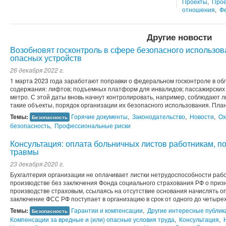
Проекты
,
Прое
отношения
,
Ф
Другие новости
Возобновят госконтроль в сфере безопасного использов
опасных устройств
26 декабря 2022 г.
1 марта 2023 года заработают поправки о федеральном госконтроле в об
содержания: лифтов; подъемных платформ для инвалидов; пассажирских к
метро. С этой даты вновь начнут контролировать, например, соблюдают 
такие объекты, порядок организации их безопасного использования. План
Темы:
Горячие документы
,
Законодательство
,
Новости
,
Ох
Безопасность
безопасность
,
Профессиональные риски
Консультация: оплата больничных листов работникам, 
травмы
23 декабря 2020 г.
Бухгалтерия организации не оплачивает листки нетрудоспособности рабо
производстве без заключения Фонда социального страхования РФ о призн
производстве страховым, ссылаясь на отсутствие основания начислять оп
заключение ФСС РФ поступает в организацию в срок от одного до четырех 
Темы:
Гарантии и компенсации
,
Другие интересные публик
Безопасность
Компенсации за вредные и (или) опасные условия труда
,
Консультация
,