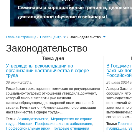
Главная страница
/
Пресс-центр
/
Законодательство
Законодательство
Тема дня
Утверждены рекомендации по
В Госдуме 
организации наставничества в сфере
важных поп
труда
Российской
30 июня 2026 г.
24 июля 2024 г
Российская трехсторонняя комиссия по регулированию
Авторы Законо
социально-трудовых отношений утвердила документ,
сообщили, что
который многие эксперты уже назвали
законодательс
системообразующим для кадровой политики нашей
полномочий Фе
страны. Речь идет о «Рекомендациях по организации
занятости по 
наставничества в сфере труда»...
выполнением р
соглашениям...
Темы:
Законодательство
,
Мероприятия по охране
труда
,
Новости
,
Профессиональные заболевания
,
Темы:
Горячие
Профессиональные риски
,
Трудовые отношения
публикации
,
З