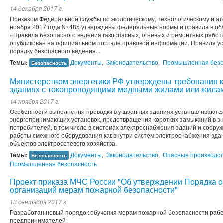
14 декабря 2017 г.
Приказом Федеральной службы по экологическому, технологическому и ат
ноября 2017 года № 485 утверждены федеральные нормы и правила в о
«Правила безопасного ведения газоопасных‚ огневых и ремонтных работ
опубликован на официальном портале правовой информации. Правила ус
порядку безопасного ведения...
Темы:
Документы
,
Законодательство
,
Промышленная безо
Безопасность
Министерством энергетики РФ утверждены требования 
зданиях с токопроводящими медными жилами или жила
14 ноября 2017 г.
Особенности выполнения проводки в указанных зданиях устанавливаютс
энергопринимающих установок, предотвращения коротких замыканий в э
потребителей, в том числе в системах электроснабжения зданий и соору
работы смежного оборудования как внутри систем электроснабжения зда
объектов электросетевого хозяйства.
Темы:
Документы
,
Законодательство
,
Опасные производс
Безопасность
Промышленная безопасность
Проект приказа МЧС России "Об утверждении Порядка о
организаций мерам пожарной безопасности"
13 сентября 2017 г.
Разработан новый порядок обучения мерам пожарной безопасности рабо
предпринимателей