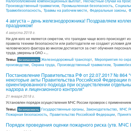
Налогообложение компенсационных выплат
,
Несчастный случай на прои
Производственный травматизм
,
Промышленная безопасность
,
Социаль
Травмобезопасность
,
Травмы на рабочем месте
,
Федеральные законы
,
Ф
4 августа – день железнодорожника! Поздравляем колл
праздником!
4 августа 2019 г.
Ни для кого не является секретом, что трагедии чаще всего происходят из
правила техники безопасности или работодатели не создают условия дл
человеческого фактора во многом достигается за счет обучения персонала
труда, уверены в ОАО «...
Темы:
Железнодорожный транспорт
,
Мероприятия по охра
Безопасность
производстве
,
Охрана труда
,
Производственный травматизм
,
Травмобез
Постановление Правительства РФ от 22.07.2017 № 864 
некоторые акты Правительства Российской Федерации п
ориентированного подхода при осуществлении отдельны
надзора и лицензионного контроля"
21 января 2018 г.
Установлен порядок осуществления МЧС России проверок с применением
Темы:
Государственные органы
,
Законодательство
,
МЧС Р
Безопасность
Пожарная безопасность
,
Правительство Российской Федерации
,
Принят
Порядок проведения оценки пожарного риска (утв. МЧС 